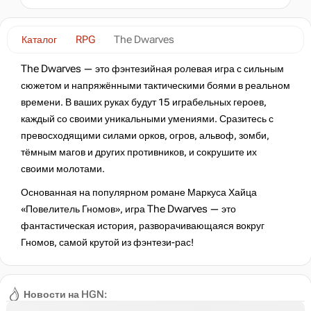
-15%
по промокоду:
hotgame
Каталог
RPG
The Dwarves
-56%
572
₽
The Dwarves — это фэнтезийная ролевая игра с сильным
сюжетом и напряжёнными тактическими боями в реальном
-5%
времени. В ваших руках будут 15 играбельных героев,
1234
₽
каждый со своими уникальными умениями. Сразитесь с
превосходящими силами орков, огров, альвоф, зомби,
-5%
по промокоду:
тёмным магов и других противников, и сокрушите их
Hotgame
своими молотами.
-5%
1234
₽
Основанная на популярном романе Маркуса Хайца
«Повелитель Гномов», игра The Dwarves — это
фантастическая история, разворачивающаяся вокруг
-5%
по промокоду:
Гномов, самой крутой из фэнтези-рас!
HOTGAMEHQ
нет в наличии
Новости на HGN: