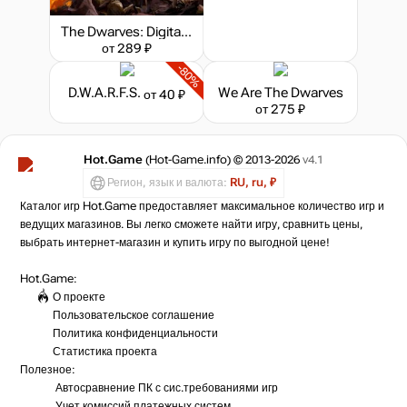
The Dwarves: Digital Deluxe Edition
от 289 ₽
-80%
D.W.A.R.F.S.
We Are The Dwarves
от 40 ₽
от 275 ₽
Hot.Game
(Hot-Game.info) © 2013-2026
v4.1
Регион, язык и валюта:
RU, ru, ₽
Каталог игр Hot.Game предоставляет максимальное количество игр и
ведущих магазинов. Вы легко сможете найти игру, сравнить цены,
выбрать интернет-магазин и купить игру по выгодной цене!
Hot.Game:
О проекте
Пользовательское соглашение
Политика конфиденциальности
Статистика
проекта
Полезное:
Автосравнение ПК с сис.требованиями игр
Учет комиссий
платежных систем