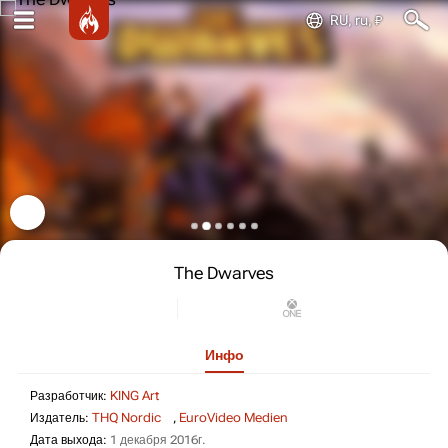
RU, ru, ₽
The Dwarves
Инфо
Разработчик: KING Art
Разработчик:
KING Art
Издатель: THQ Nordic, E
Издатель:
THQ Nordic
,
EuroVideo Medien
Дата выхода: 1 декабря 2016г.
Дата выхода:
1 декабря 2016г.