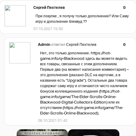
Сергей Пехтелев
0
При покупке , я получу только дополнение? Или Саму
игру и дополнение блеквуд ??
07.10.2021 15:50
Admin
ответил
Сергей Пехтелев
0
Нет, это только дополнение. https://hot-
game.info/q=Blackwood здесь вы можете видеть
все товары, связанные с этим дополнением.
Первые два (на момент написания комментария) –
это дополнения (указано DLC на карточке, а в
названии есть "Upgrade"). Остальные два товара
содержат саму игру и отличаются чисто наличием
бонусов коллекционного издания (https://hot-
game.info/game/The-Elder-Scrolls-Online-
Blackwood-Digital-Collectors-Edition) или их
отсутствием (https://hot-game.info/game/The-
Elder-Scrolls-Online-Blackwood).
08.10.2021 01:42