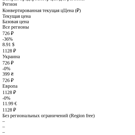
Регион
Конвертированная текущая ц
Ц
ена (₽)
Текущая цена
Базовая цена
Все регионы
726 ₽
-36%
8.91 $
1128 ₽
Украина
726 ₽
-0%
399 ₴
726 ₽
Европа
1128 ₽
-0%
11.99 €
1128 ₽
Без региональных ограничений (Region free)
–
–
–