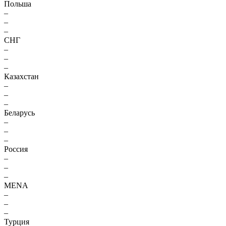
Польша
–
–
–
СНГ
–
–
–
Казахстан
–
–
–
Беларусь
–
–
–
Россия
–
–
–
MENA
–
–
–
Турция