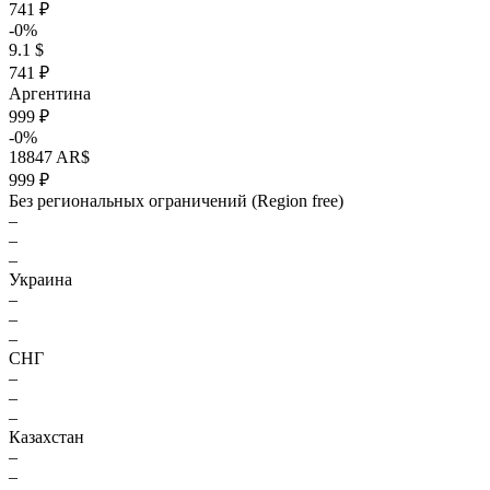
741 ₽
-0%
9.1 $
741 ₽
Аргентина
999 ₽
-0%
18847 AR$
999 ₽
Без региональных ограничений (Region free)
–
–
–
Украина
–
–
–
СНГ
–
–
–
Казахстан
–
–