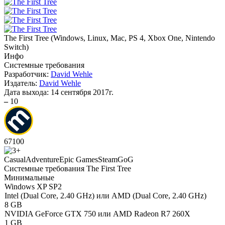
The First Tree
(
Windows, Linux, Mac, PS 4, Xbox One, Nintendo
Switch
)
Инфо
Системные требования
Разработчик:
David Wehle
Издатель:
David Wehle
Дата выхода:
14 сентября 2017г.
–
10
67
100
Casual
Adventure
Epic Games
Steam
GoG
Системные требования The First Tree
Минимальные
Windows XP SP2
Intel (Dual Core, 2.40 GHz) или AMD (Dual Core, 2.40 GHz)
8 GB
NVIDIA GeForce GTX 750 или AMD Radeon R7 260X
1 GB