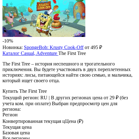
-10%
Новинка:
SpongeBob: Krusty Cook-Off
от 495 ₽
Каталог
Casual, Adventure
The First Tree
The First Tree – история неспешного и трогательного
приключения. Вы будете участвовать в двух переплетенных
историях: лисы, питающейся найти свою семью, и мальчика,
который ищет своего отца.
Купить The First Tree
Текущий регион:
RU
| В других регионах цена
от 29 ₽
(без
учета ком. при оплате)
Выбран предпросмотр цен для
региона:
Регион
Конвертированная текущая ц
Ц
ена (₽)
Текущая цена
Базовая цена
Все регионы