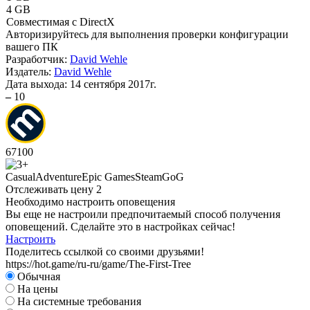
4 GB
Совместимая с DirectX
Авторизируйтесь
для выполнения проверки конфигурации
вашего ПК
Разработчик:
David Wehle
Издатель:
David Wehle
Дата выхода:
14 сентября 2017г.
–
10
67
100
Casual
Adventure
Epic Games
Steam
GoG
Отслеживать цену
2
Необходимо настроить оповещения
Вы еще не настроили предпочитаемый способ получения
оповещений. Сделайте это в настройках сейчас!
Настроить
Поделитесь ссылкой со своими друзьями!
https://hot.game/ru-ru/game/The-First-Tree
Обычная
На цены
На системные требования