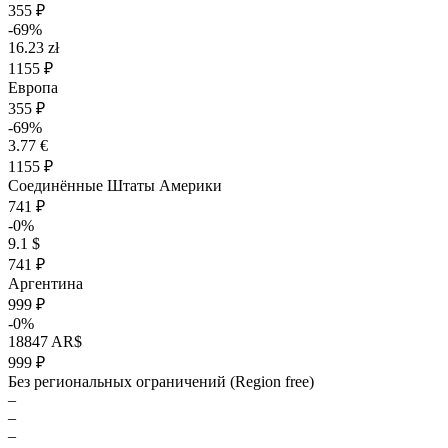
355 ₽
-69%
16.23 zł
1155 ₽
Европа
355 ₽
-69%
3.77 €
1155 ₽
Соединённые Штаты Америки
741 ₽
-0%
9.1 $
741 ₽
Аргентина
999 ₽
-0%
18847 AR$
999 ₽
Без региональных ограничений (Region free)
–
–
–