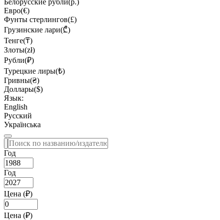
Белорусские рубли(р.)
Евро(€)
Фунты стерлингов(£)
Грузинские лари(₾)
Тенге(₸)
Злоты(zł)
Рубли(₽)
Турецкие лиры(₺)
Гривны(₴)
Доллары($)
Язык:
English
Русский
Українська
Год
Год
Цена (₽)
Цена (₽)