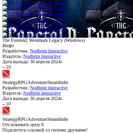
The Foretold: Westmark Legacy
(
Windows
)
Инфо
Разработчик:
Nodbrim Interactive
Издатель:
Nodbrim Interactive
Дата выхода:
30 апреля 2024г.
–
10
Strategy
RPG
Adventure
Steam
Indie
Разработчик:
Nodbrim Interactive
Издатель:
Nodbrim Interactive
Дата выхода:
30 апреля 2024г.
–
10
Strategy
RPG
Adventure
Steam
Indie
Отслеживать цену
0
Поделитесь ссылкой со своими друзьями!