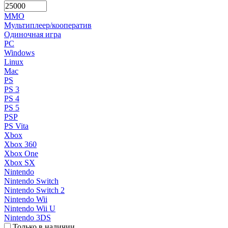
MMO
Мультиплеер/кооператив
Одиночная игра
PC
Windows
Linux
Mac
PS
PS 3
PS 4
PS 5
PSP
PS Vita
Xbox
Xbox 360
Xbox One
Xbox SX
Nintendo
Nintendo Switch
Nintendo Switch 2
Nintendo Wii
Nintendo Wii U
Nintendo 3DS
Только в наличии