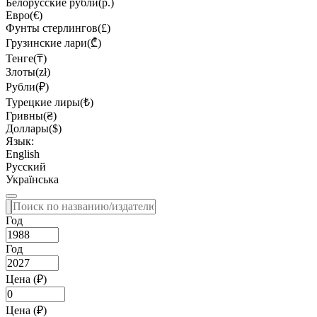
Белорусские рубли(р.)
Евро(€)
Фунты стерлингов(£)
Грузинские лари(₾)
Тенге(₸)
Злоты(zł)
Рубли(₽)
Турецкие лиры(₺)
Гривны(₴)
Доллары($)
Язык:
English
Русский
Українська
Год
Год
Цена (₽)
Цена (₽)