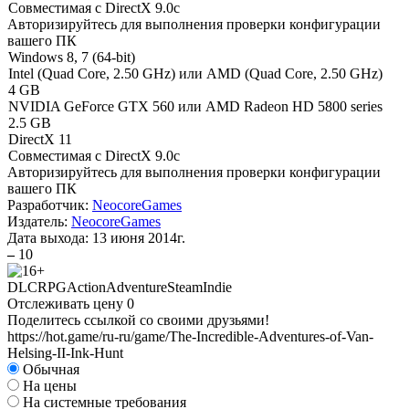
Совместимая с DirectX 9.0c
Авторизируйтесь
для выполнения проверки конфигурации
вашего ПК
Windows 8, 7 (64-bit)
Intel (Quad Core, 2.50 GHz) или AMD (Quad Core, 2.50 GHz)
4 GB
NVIDIA GeForce GTX 560 или AMD Radeon HD 5800 series
2.5 GB
DirectX 11
Совместимая с DirectX 9.0c
Авторизируйтесь
для выполнения проверки конфигурации
вашего ПК
Разработчик:
NeocoreGames
Издатель:
NeocoreGames
Дата выхода:
13 июня 2014г.
–
10
DLC
RPG
Action
Adventure
Steam
Indie
Отслеживать цену
0
Поделитесь ссылкой со своими друзьями!
https://hot.game/ru-ru/game/The-Incredible-Adventures-of-Van-
Helsing-II-Ink-Hunt
Обычная
На цены
На системные требования