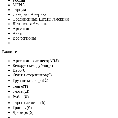
Россия
MENA
Турция
Северная Америка
Соединённые Штаты Америки
Латинская Америка
Аргентина
Азия
Все регионы
Валюта:
Аргентинские песо(AR$)
Белорусские рубли(р.)
Евро(€)
Фунты стерлингов(£)
Грузинские лари(₾)
Тенге(₸)
Злоты(zł)
Рубли(₽)
Турецкие лиры(₺)
Гривны(₴)
Доллары($)