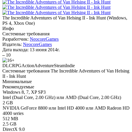
The Incredible Adventures of Van Helsing II - Ink Hunt
(
Windows,
PS 4, Xbox One
)
Инфо
Системные требования
Разработчик:
NeocoreGames
Издатель:
NeocoreGames
Дата выхода:
13 июня 2014г.
–
10
DLC
RPG
Action
Adventure
Steam
Indie
Системные требования The Incredible Adventures of Van Helsing
II - Ink Hunt
Минимальные
Рекомендуемые
Windows 8, 7, XP SP3
Intel (Dual Core, 2.00 GHz) или AMD (Dual Core, 2.00 GHz)
2 GB
NVIDIA GeForce 8800 или Intel HD 4000 или AMD Radeon HD
4000 series
512 MB
2.5 GB
DirectX 9.0