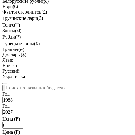
Белорусские рубли(р.)
Евро(€)
Фунты стерлингов(£)
Грузинские лари(₾)
Тенге(₸)
Злоты(zł)
Рубли(₽)
Турецкие лиры(₺)
Гривны(₴)
Доллары($)
Язык:
English
Русский
Українська
Год
Год
Цена (₽)
Цена (₽)