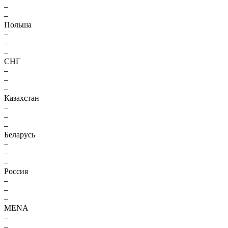
–
–
Польша
–
–
–
СНГ
–
–
–
Казахстан
–
–
–
Беларусь
–
–
–
Россия
–
–
–
MENA
–
–