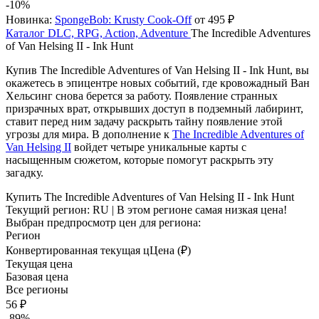
-10%
Новинка:
SpongeBob: Krusty Cook-Off
от 495 ₽
Каталог
DLC, RPG, Action, Adventure
The Incredible Adventures
of Van Helsing II - Ink Hunt
Купив The Incredible Adventures of Van Helsing II - Ink Hunt, вы
окажетесь в эпицентре новых событий, где кровожадный Ван
Хельсинг снова берется за работу. Появление странных
призрачных врат, открывших доступ в подземный лабиринт,
ставит перед ним задачу раскрыть тайну появление этой
угрозы для мира. В дополнение к
The Incredible Adventures of
Van Helsing II
войдет четыре уникальные карты с
насыщенным сюжетом, которые помогут раскрыть эту
загадку.
Купить The Incredible Adventures of Van Helsing II - Ink Hunt
Текущий регион:
RU
| В этом регионе самая низкая цена!
Выбран предпросмотр цен для региона:
Регион
Конвертированная текущая ц
Ц
ена (₽)
Текущая цена
Базовая цена
Все регионы
56 ₽
-89%