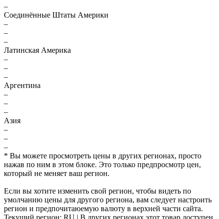
–
Соединённые Штаты Америки
–
–
–
Латинская Америка
–
–
–
Аргентина
–
–
–
Азия
–
–
–
* Вы можете просмотреть цены в других регионах, просто
нажав по ним в этом блоке. Это только предпросмотр цен,
который не меняет ваш регион.
Если вы хотите изменить свой регион, чтобы видеть по
умолчанию цены для другого региона, вам следует настроить
регион и предпочитаюемую валюту в верхней части сайта.
Текущий регион:
RU
| В других регионах этот товар доступен