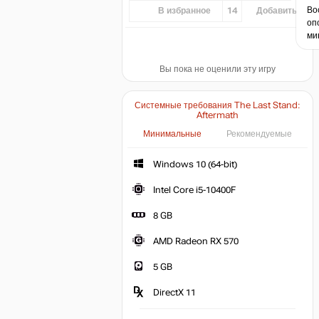
Во
В избранное
14
Добавить...
оп
ми
Вы пока не оценили эту игру
Системные требования The Last Stand:
Aftermath
Минимальные
Рекомендуемые
Windows 10 (64-bit)
Intel Core i5-10400F
8 GB
AMD Radeon RX 570
5 GB
DirectX 11