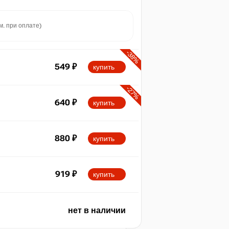
м. при оплате)
-38%
549
₽
купить
-27%
640
₽
купить
max
549
880
₽
купить
919
₽
купить
n
0
нет в наличии
2025
2026
t