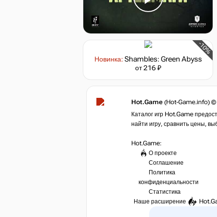
-10%
Новинка:
Shambles: Green Abyss
от 216 ₽
Hot.Game
(Hot-Game.info) ©
Каталог игр Hot.Game предост
найти игру, сравнить цены, вы
Hot.Game:
О проекте
Соглашение
Политика
конфиденциальности
Статистика
Наше расширение
Hot.G