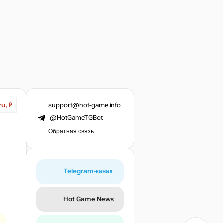
support@hot-game.info
ru, ₽
@HotGameTGBot
Обратная связь
Telegram-канал
Hot Game News