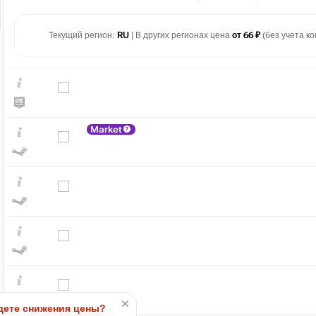
Текущий регион:
RU
| В других регионах цена
от 66 ₽
(без учета ко
Market
₽
500
400
300
200
100
mi
0
2022
2023
2024
ете снижения цены?