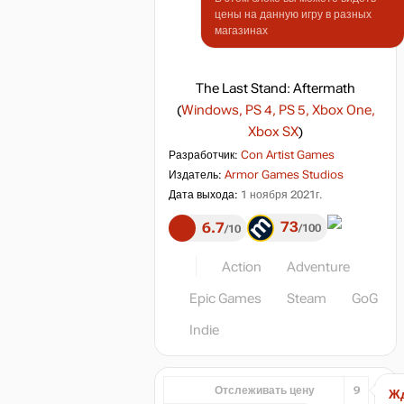
цены на данную игру в разных
магазинах
The Last Stand: Aftermath
(
Windows, PS 4, PS 5, Xbox One,
Xbox SX
)
Разработчик:
Con Artist Games
Издатель:
Armor Games Studios
Дата выхода:
1 ноября 2021г.
73
6.7
100
10
Action
Adventure
Epic Games
Steam
GoG
Indie
Отслеживать цену
9
Жд