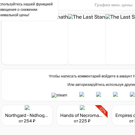
спользуйтесь нашей функцией
График мин. цены
овещения о снижении
нимальной цены!
Чтобы написать комментарий войдите в аккаунт
Или авторизируйтесь используя други
-22%
Northgard - Nidhogg, Clan of the Dragon
Hands of Necromancy II
от 254 ₽
от 225 ₽
от