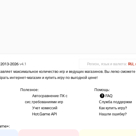
 2013-2026
v4.1
Регион, язык и валюта:
RU, 
авляет максимальное количество игр и ведущих магазинов. Вы легко сможете
брать интернет-магазин и купить игру по выгодной цене!
Полезное:
Помощь:
Автосравнение ПК с
FAQ
сис.требованиями игр
Служба поддержки
Учет комиссий
Как купить игру?
Hot.Game API
Нашли ошибку?
ame+
: