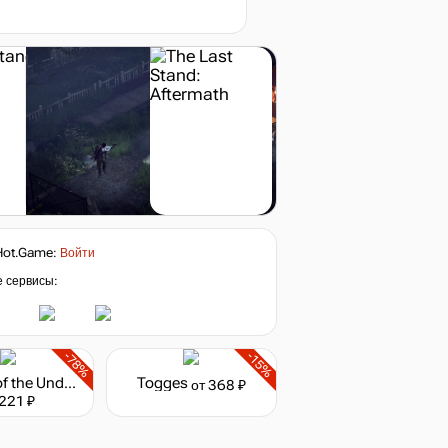
Hot.Game
:
Войти
е сервисы:
-78%
-15%
Empires of the Undergrowth
Togges
от 368 ₽
 221 ₽