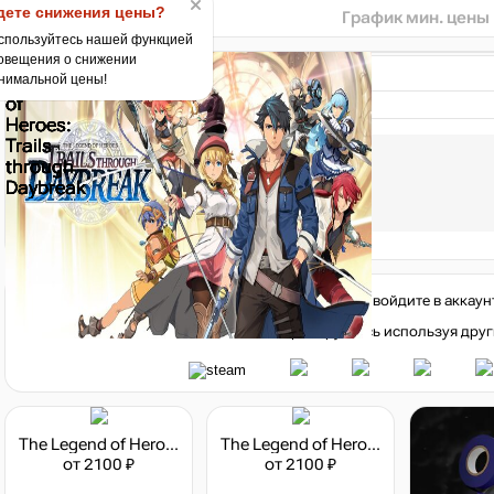
ете снижения цены?
График мин. цены
спользуйтесь нашей функцией
овещения о снижении
нимальной цены!
Состав издания:
Оригинальная игра;
Mini Art Book.
Чтобы написать комментарий войдите в аккаун
Или авторизируйтесь используя друг
The Legend of Heroes: Trails of Cold Steel IV
The Legend of Heroes: Trails of Cold Steel III
от 2100 ₽
от 2100 ₽