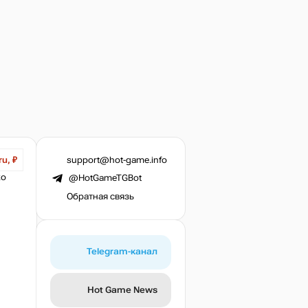
support@hot-game.info
ru, ₽
ко
@HotGameTGBot
Обратная связь
Telegram-канал
Hot Game News