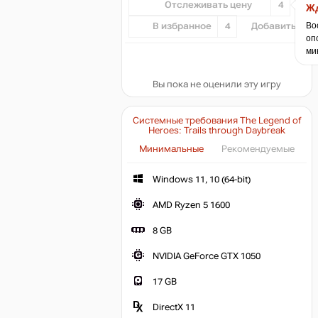
Отслеживать цену
4
Жд
Во
В избранное
4
Добавить...
оп
ми
Вы пока не оценили эту игру
Системные требования The Legend of
Heroes: Trails through Daybreak
Минимальные
Рекомендуемые
Windows 11, 10 (64-bit)
AMD Ryzen 5 1600
8 GB
NVIDIA GeForce GTX 1050
17 GB
DirectX 11