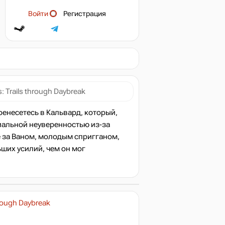
Войти
Регистрация
: Trails through Daybreak
перенесетесь в Кальвард, который,
иальной неуверенностью из-за
 за Ваном, молодым спригганом,
ших усилий, чем он мог
hrough Daybreak