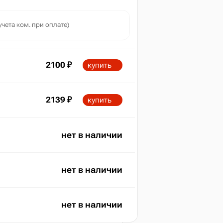
учета ком. при оплате)
2100
₽
купить
2139
₽
купить
нет в наличии
нет в наличии
min
1159
нет в наличии
2026
04.2026
07.2026
t