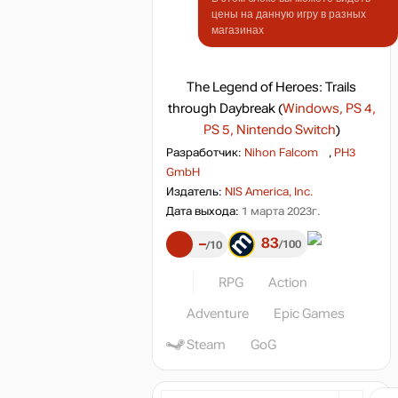
цены на данную игру в разных
магазинах
The Legend of Heroes: Trails
through Daybreak
(
Windows, PS 4,
PS 5, Nintendo Switch
)
Разработчик:
Nihon Falcom
,
PH3
GmbH
Издатель:
NIS America, Inc.
Дата выхода:
1 марта 2023г.
83
–
100
10
RPG
Action
Adventure
Epic Games
Steam
GoG