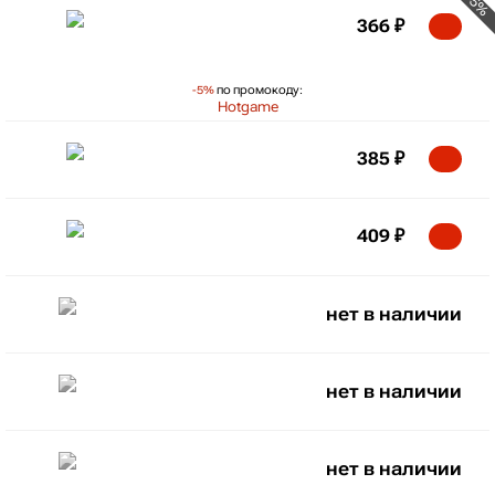
-5%
366
₽
-5%
по промокоду:
Hotgame
385
₽
409
₽
нет в наличии
нет в наличии
нет в наличии