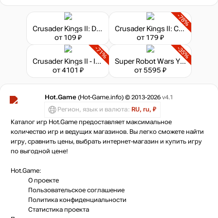
-78%
Crusader Kings II: Dynasty Shields
Crusader Kings II: Conclave
от 109 ₽
от 179 ₽
-71%
-35%
Crusader Kings II - Imperial Collection
Super Robot Wars Y - Ultimate Edition
от 4101 ₽
от 5595 ₽
Hot.Game
(Hot-Game.info) © 2013-2026
v4.1
Регион, язык и валюта:
RU, ru, ₽
Каталог игр Hot.Game предоставляет максимальное
количество игр и ведущих магазинов. Вы легко сможете найти
игру, сравнить цены, выбрать интернет-магазин и купить игру
по выгодной цене!
Hot.Game:
О проекте
Пользовательское соглашение
Политика конфиденциальности
Статистика
проекта