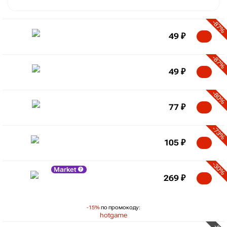
-87%
49
₽
-87%
49
₽
-80%
77
₽
-73%
105
₽
-30%
Market
269
₽
-15%
по промокоду:
hotgame