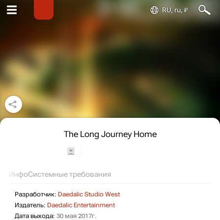
RU, ru, ₽
The Long Journey Home
Инфо
Системные требования
Разработчик:
Daedalic Studio West
Издатель:
Daedalic Entertainment
Дата выхода:
30 мая 2017г.