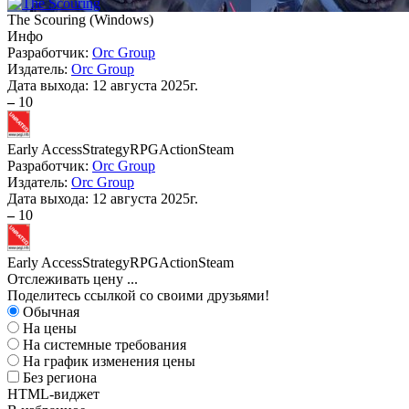
The Scouring
(
Windows
)
Инфо
Разработчик:
Orc Group
Издатель:
Orc Group
Дата выхода:
12 августа 2025г.
–
10
Early Access
Strategy
RPG
Action
Steam
Разработчик:
Orc Group
Издатель:
Orc Group
Дата выхода:
12 августа 2025г.
–
10
Early Access
Strategy
RPG
Action
Steam
Отслеживать цену
...
Поделитесь ссылкой со своими друзьями!
Обычная
На цены
На системные требования
На график изменения цены
Без региона
HTML-виджет