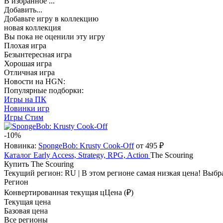
В избранное
...
Добавить...
Добавьте игру в коллекцию
новая коллекция
Вы пока не оценили эту игру
Плохая игра
Безынтересная игра
Хорошая игра
Отличная игра
Новости на HGN:
Популярные подборки:
Игры на ПК
Новинки игр
Игры Стим
-10%
Новинка:
SpongeBob: Krusty Cook-Off
от 495 ₽
Каталог
Early Access, Strategy, RPG, Action
The Scouring
Купить The Scouring
Текущий регион:
RU
| В этом регионе самая низкая цена!
Выбра
Регион
Конвертированная текущая ц
Ц
ена (₽)
Текущая цена
Базовая цена
Все регионы