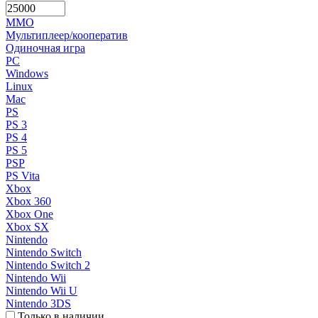
MMO
Мультиплеер/кооператив
Одиночная игра
PC
Windows
Linux
Mac
PS
PS 3
PS 4
PS 5
PSP
PS Vita
Xbox
Xbox 360
Xbox One
Xbox SX
Nintendo
Nintendo Switch
Nintendo Switch 2
Nintendo Wii
Nintendo Wii U
Nintendo 3DS
Только в наличии