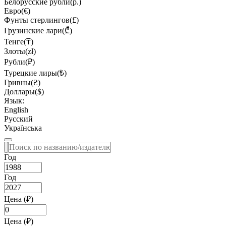
Белорусские рубли(р.)
Евро(€)
Фунты стерлингов(£)
Грузинские лари(₾)
Тенге(₸)
Злоты(zł)
Рубли(₽)
Турецкие лиры(₺)
Гривны(₴)
Доллары($)
Язык:
English
Русский
Українська
Год
Год
Цена (₽)
Цена (₽)