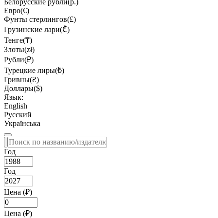
Белорусские рубли(р.)
Евро(€)
Фунты стерлингов(£)
Грузинские лари(₾)
Тенге(₸)
Злоты(zł)
Рубли(₽)
Турецкие лиры(₺)
Гривны(₴)
Доллары($)
Язык:
English
Русский
Українська
Год
Год
Цена (₽)
Цена (₽)