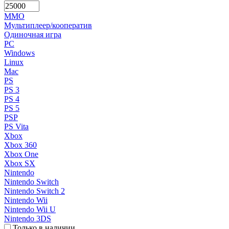
MMO
Мультиплеер/кооператив
Одиночная игра
PC
Windows
Linux
Mac
PS
PS 3
PS 4
PS 5
PSP
PS Vita
Xbox
Xbox 360
Xbox One
Xbox SX
Nintendo
Nintendo Switch
Nintendo Switch 2
Nintendo Wii
Nintendo Wii U
Nintendo 3DS
Только в наличии