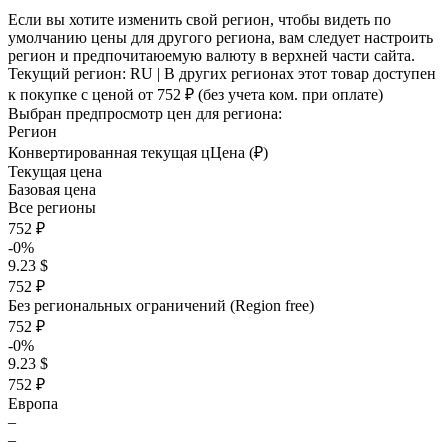
Если вы хотите изменить свой регион, чтобы видеть по
умолчанию цены для другого региона, вам следует настроить
регион и предпочитаюемую валюту в верхней части сайта.
Текущий регион:
RU
| В других регионах этот товар доступен
к покупке с ценой
от 752 ₽
(без учета ком. при оплате)
Выбран предпросмотр цен для региона:
Регион
Конвертированная текущая ц
Ц
ена (₽)
Текущая цена
Базовая цена
Все регионы
752 ₽
-0%
9.23 $
752 ₽
Без региональных ограничений (Region free)
752 ₽
-0%
9.23 $
752 ₽
Европа
–
–