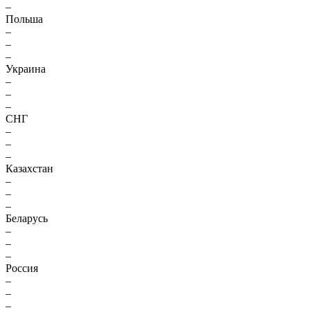
–
Польша
–
–
–
Украина
–
–
–
СНГ
–
–
–
Казахстан
–
–
–
Беларусь
–
–
–
Россия
–
–
–