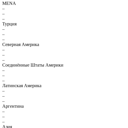
MENA
–
–
–
Турция
–
–
–
Северная Америка
–
–
–
Соединённые Штаты Америки
–
–
–
Латинская Америка
–
–
–
Аргентина
–
–
–
Азия