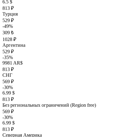
6.5 $
813 ₽
Турция
529 ₽
-49%
309 ₺
1028 ₽
Аргентина
529 ₽
-35%
9981 AR$
813 ₽
СНГ
569 ₽
-30%
6.99 $
813 ₽
Без региональных ограничений (Region free)
569 ₽
-30%
6.99 $
813 ₽
Северная Америка