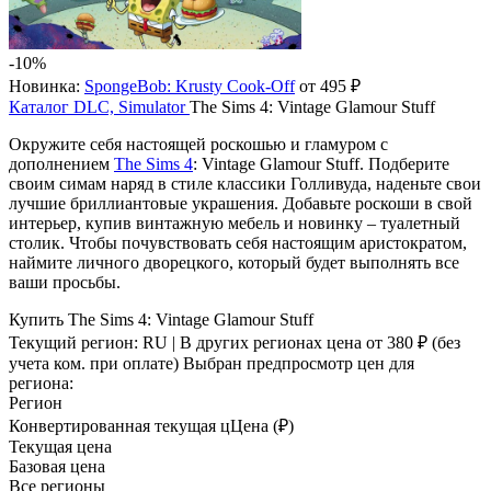
-10%
Новинка:
SpongeBob: Krusty Cook-Off
от 495 ₽
Каталог
DLC, Simulator
The Sims 4: Vintage Glamour Stuff
Окружите себя настоящей роскошью и гламуром с
дополнением
The Sims 4
: Vintage Glamour Stuff. Подберите
своим симам наряд в стиле классики Голливуда, наденьте свои
лучшие бриллиантовые украшения. Добавьте роскоши в свой
интерьер, купив винтажную мебель и новинку – туалетный
столик. Чтобы почувствовать себя настоящим аристократом,
наймите личного дворецкого, который будет выполнять все
ваши просьбы.
Купить The Sims 4: Vintage Glamour Stuff
Текущий регион:
RU
| В других регионах цена
от 380 ₽
(без
учета ком. при оплате)
Выбран предпросмотр цен для
региона:
Регион
Конвертированная текущая ц
Ц
ена (₽)
Текущая цена
Базовая цена
Все регионы