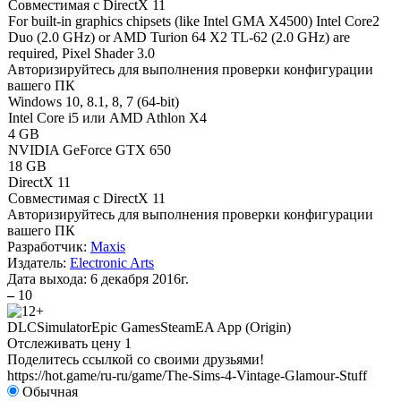
Совместимая с DirectX 11
For built-in graphics chipsets (like Intel GMA X4500) Intel Core2
Duo (2.0 GHz) or AMD Turion 64 X2 TL-62 (2.0 GHz) are
required, Pixel Shader 3.0
Авторизируйтесь
для выполнения проверки конфигурации
вашего ПК
Windows 10, 8.1, 8, 7 (64-bit)
Intel Core i5 или AMD Athlon X4
4 GB
NVIDIA GeForce GTX 650
18 GB
DirectX 11
Совместимая с DirectX 11
Авторизируйтесь
для выполнения проверки конфигурации
вашего ПК
Разработчик:
Maxis
Издатель:
Electronic Arts
Дата выхода:
6 декабря 2016г.
–
10
DLC
Simulator
Epic Games
Steam
EA App (Origin)
Отслеживать цену
1
Поделитесь ссылкой со своими друзьями!
https://hot.game/ru-ru/game/The-Sims-4-Vintage-Glamour-Stuff
Обычная