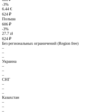
-3%
6.44 €
624 ₽
Польша
606 ₽
-3%
27.7 zł
624 ₽
Без региональных ограничений (Region free)
–
–
–
Украина
–
–
–
СНГ
–
–
–
Казахстан
–
–
–