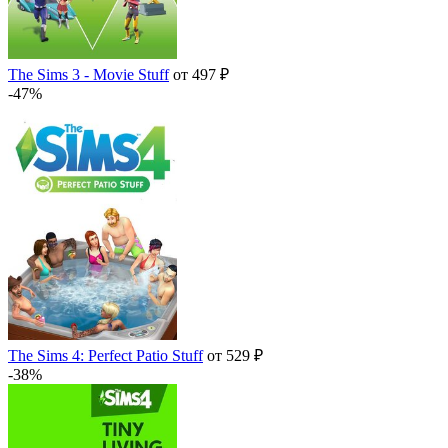
The Sims 3 - Movie Stuff
от 497 ₽
-47%
The Sims 4: Perfect Patio Stuff
от 529 ₽
-38%