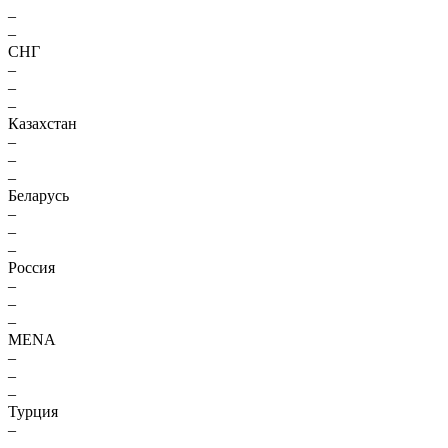
–
–
СНГ
–
–
–
Казахстан
–
–
–
Беларусь
–
–
–
Россия
–
–
–
MENA
–
–
–
Турция
–
–