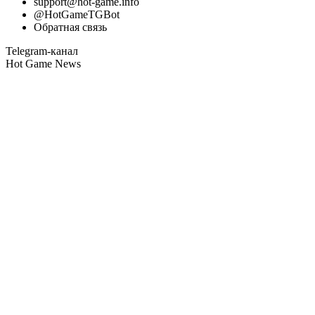
support@hot-game.info
@HotGameTGBot
Обратная связь
Telegram-канал
Hot Game News