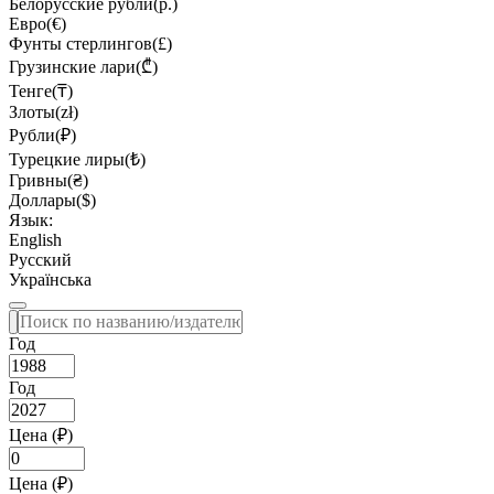
Белорусские рубли(р.)
Евро(€)
Фунты стерлингов(£)
Грузинские лари(₾)
Тенге(₸)
Злоты(zł)
Рубли(₽)
Турецкие лиры(₺)
Гривны(₴)
Доллары($)
Язык:
English
Русский
Українська
Год
Год
Цена (₽)
Цена (₽)