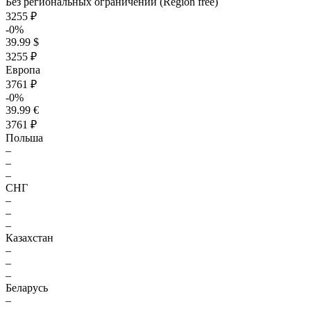
Без региональных ограничений (Region free)
3255 ₽
-0%
39.99 $
3255 ₽
Европа
3761 ₽
-0%
39.99 €
3761 ₽
Польша
–
–
–
СНГ
–
–
–
Казахстан
–
–
–
Беларусь
–