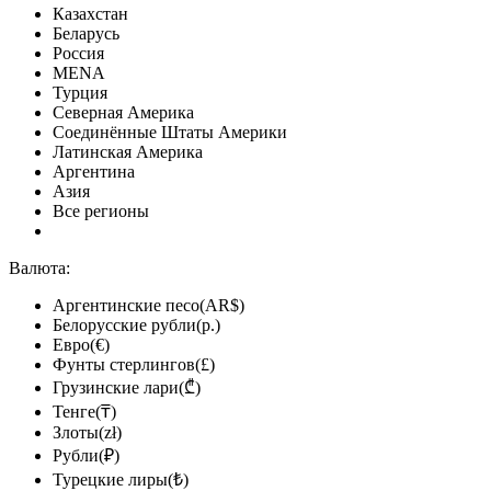
Казахстан
Беларусь
Россия
MENA
Турция
Северная Америка
Соединённые Штаты Америки
Латинская Америка
Аргентина
Азия
Все регионы
Валюта:
Аргентинские песо(AR$)
Белорусские рубли(р.)
Евро(€)
Фунты стерлингов(£)
Грузинские лари(₾)
Тенге(₸)
Злоты(zł)
Рубли(₽)
Турецкие лиры(₺)