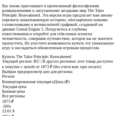
Вас вновь приглашают в пронизанный философскими
размышлениями и запутанными загадками мир The Talos
Principle: Reawakened. Эта версия игры предлагает вам заново
пережить захватывающую историю, обогащённую новыми
головоломками и великолепной графикой, созданной на
движке Unreal Engine 5. Погрузитесь в глубины
повествования и откройте для себя новые аспекты
человечности, совершив путешествие, которое вы не захотите
пропустить. Не упустите возможность купить эту уникальную
игру и насладиться обновленным игровым процессом.
Купить The Talos Principle: Reawakened
Текущий регион:
RU
| В других регионах этот товар доступен
к покупке с ценой
от 1873 ₽
(без учета ком. при оплате)
Выбран предпросмотр цен для региона:
Регион
Конвертированная текущая ц
Ц
ена (₽)
Текущая цена
Базовая цена
Все регионы
1873 ₽
-50%
23.01 $