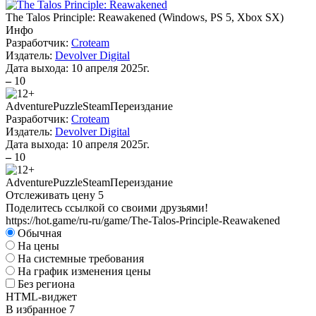
The Talos Principle: Reawakened
(
Windows, PS 5, Xbox SX
)
Инфо
Разработчик:
Croteam
Издатель:
Devolver Digital
Дата выхода:
10 апреля 2025г.
–
10
Adventure
Puzzle
Steam
Переиздание
Разработчик:
Croteam
Издатель:
Devolver Digital
Дата выхода:
10 апреля 2025г.
–
10
Adventure
Puzzle
Steam
Переиздание
Отслеживать цену
5
Поделитесь ссылкой со своими друзьями!
https://hot.game/ru-ru/game/The-Talos-Principle-Reawakened
Обычная
На цены
На системные требования
На график изменения цены
Без региона
HTML-виджет
В избранное
7