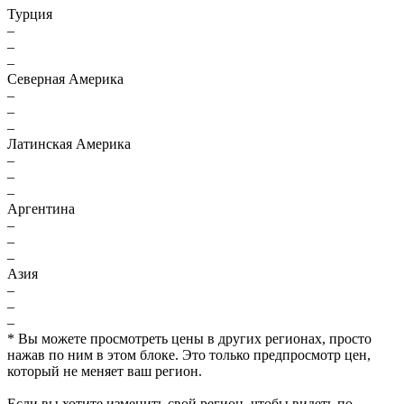
Турция
–
–
–
Северная Америка
–
–
–
Латинская Америка
–
–
–
Аргентина
–
–
–
Азия
–
–
–
* Вы можете просмотреть цены в других регионах, просто
нажав по ним в этом блоке. Это только предпросмотр цен,
который не меняет ваш регион.
Если вы хотите изменить свой регион, чтобы видеть по