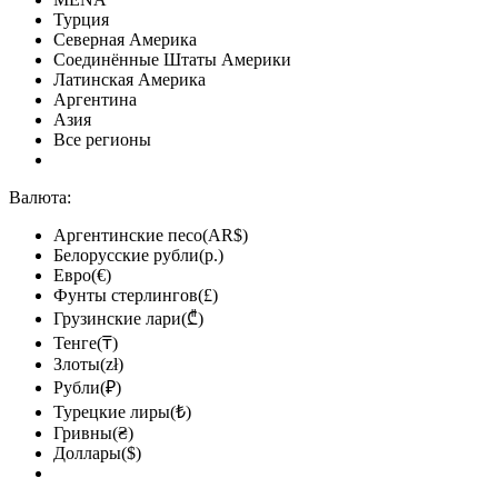
Турция
Северная Америка
Соединённые Штаты Америки
Латинская Америка
Аргентина
Азия
Все регионы
Валюта:
Аргентинские песо(AR$)
Белорусские рубли(р.)
Евро(€)
Фунты стерлингов(£)
Грузинские лари(₾)
Тенге(₸)
Злоты(zł)
Рубли(₽)
Турецкие лиры(₺)
Гривны(₴)
Доллары($)