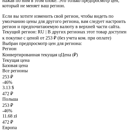
нажав по ним в этом блоке. Это только предпросмотр цен,
который не меняет ваш регион.
Если вы хотите изменить свой регион, чтобы видеть по
умолчанию цены для другого региона, вам следует настроить
регион и предпочитаюемую валюту в верхней части сайта.
Текущий регион:
RU
| В других регионах этот товар доступен
к покупке с ценой
от 253 ₽
(без учета ком. при оплате)
Выбран предпросмотр цен для региона:
Регион
Конвертированная текущая ц
Ц
ена (₽)
Текущая цена
Базовая цена
Все регионы
253 ₽
-46%
3.13 $
472 ₽
Польша
253 ₽
-46%
11.68 zł
472 ₽
Европа