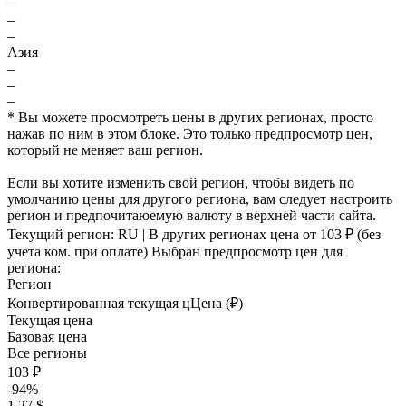
–
–
–
Азия
–
–
–
* Вы можете просмотреть цены в других регионах, просто
нажав по ним в этом блоке. Это только предпросмотр цен,
который не меняет ваш регион.
Если вы хотите изменить свой регион, чтобы видеть по
умолчанию цены для другого региона, вам следует настроить
регион и предпочитаюемую валюту в верхней части сайта.
Текущий регион:
RU
| В других регионах цена
от 103 ₽
(без
учета ком. при оплате)
Выбран предпросмотр цен для
региона:
Регион
Конвертированная текущая ц
Ц
ена (₽)
Текущая цена
Базовая цена
Все регионы
103 ₽
-94%
1.27 $