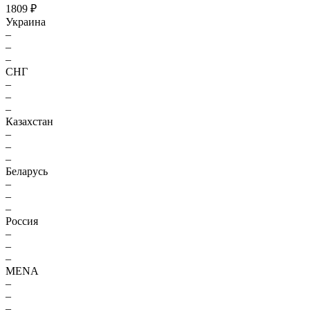
1809 ₽
Украина
–
–
–
СНГ
–
–
–
Казахстан
–
–
–
Беларусь
–
–
–
Россия
–
–
–
MENA
–
–
–