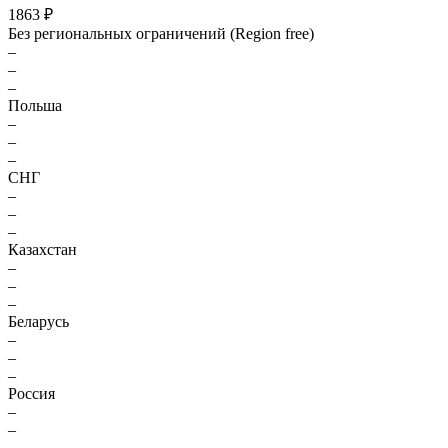
1863 ₽
Без региональных ограничений (Region free)
–
–
–
Польша
–
–
–
СНГ
–
–
–
Казахстан
–
–
–
Беларусь
–
–
–
Россия
–
–
–