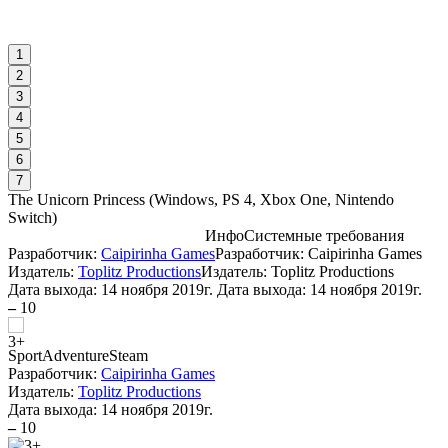
1
2
3
4
5
6
7
The Unicorn Princess
(
Windows, PS 4, Xbox One, Nintendo
Switch
)
Инфо
Системные требования
Разработчик:
Caipirinha Games
Разработчик: Caipirinha Games
С
Издатель:
Toplitz Productions
Издатель: Toplitz Productions
Дата выхода:
14 ноября 2019г.
Дата выхода: 14 ноября 2019г.
–
10
W
I
Sport
Adventure
Steam
Разработчик:
Caipirinha Games
Издатель:
Toplitz Productions
Дата выхода:
14 ноября 2019г.
–
10