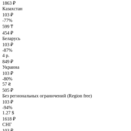
1863 ₽
Казахстан
103 ₽
-77%
599 ₸
454 ₽
Беларусь
103 ₽
-87%
4 р.
849 ₽
Украина
103 ₽
-80%
57 ₴
505 ₽
Без региональных ограничений (Region free)
103 ₽
-94%
1.27 $
1618 ₽
СНГ
103 ₽