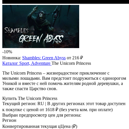
-10%
Новинка:
Shambles: Green Abyss
от 216 ₽
Каталог
Sport, Adventure
The Unicorn Princess
The Unicorn Princess – жизнерадостное приключение с
милыми лошадьми. Вам предстоит подружиться с единорогом
Уникой и вместе с ней помочь жителям родной деревушки, а
также спасти Царство снов.
Купить The Unicorn Princess
Текущий регион:
RU
| В других регионах этот товар доступен
к покупке с ценой
от 1618 ₽
(без учета ком. при оплате)
Выбран предпросмотр цен для региона:
Регион
Конвертированная текущая ц
Ц
ена (₽)