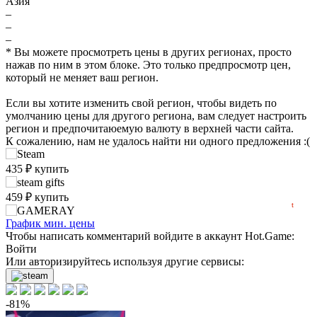
Азия
–
–
–
* Вы можете просмотреть цены в других регионах, просто
нажав по ним в этом блоке. Это только предпросмотр цен,
₽
max
435
который не меняет ваш регион.
400
Если вы хотите изменить свой регион, чтобы видеть по
умолчанию цены для другого региона, вам следует настроить
300
регион и предпочитаюемую валюту в верхней части сайта.
К сожалению, нам не удалось найти ни одного предложения :(
200
min
87
435
₽
купить
100
2022
2023
2024
2025
2026
459
₽
купить
t
нет в наличии
График мин. цены
Чтобы написать комментарий войдите в аккаунт
Hot.Game
:
Войти
Или авторизируйтесь используя другие сервисы:
-81%