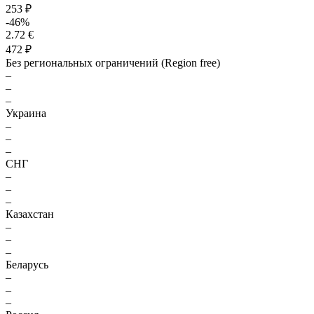
253 ₽
-46%
2.72 €
472 ₽
Без региональных ограничений (Region free)
–
–
–
Украина
–
–
–
СНГ
–
–
–
Казахстан
–
–
–
Беларусь
–
–
–