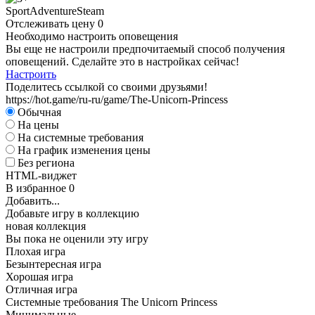
D
Sport
Adventure
Steam
Отслеживать цену
0
А
Необходимо настроить оповещения
Вы еще не настроили предпочитаемый способ получения
W
оповещений. Сделайте это в настройках сейчас!
I
Настроить
Поделитесь ссылкой со своими друзьями!
https://hot.game/ru-ru/game/The-Unicorn-Princess
Обычная
На цены
На системные требования
На график изменения цены
D
Без региона
HTML-виджет
А
В избранное
0
Добавить...
Добавьте игру в коллекцию
новая коллекция
Вы пока не оценили эту игру
Плохая игра
Безынтересная игра
Хорошая игра
Отличная игра
Системные требования The Unicorn Princess
Минимальные