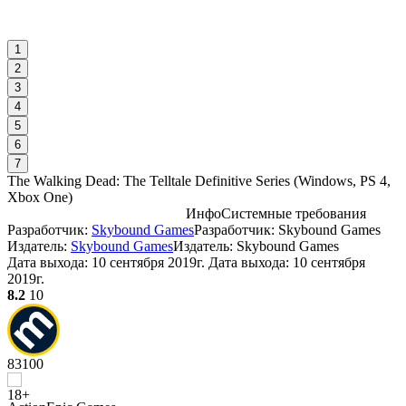
1
2
3
4
5
6
7
The Walking Dead: The Telltale Definitive Series
(
Windows, PS 4,
Xbox One
)
Инфо
Системные требования
Разработчик:
Skybound Games
Разработчик: Skybound Games
С
Издатель:
Skybound Games
Издатель: Skybound Games
D
Дата выхода:
10 сентября 2019г.
Дата выхода: 10 сентября
2019г.
8.2
10
W
I
83
100
D