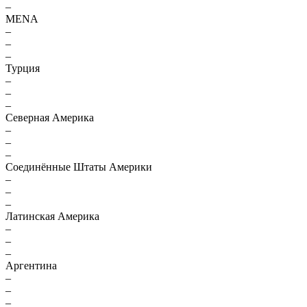
–
MENA
–
–
–
Турция
–
–
–
Северная Америка
–
–
–
Соединённые Штаты Америки
–
–
–
Латинская Америка
–
–
–
Аргентина
–
–
–