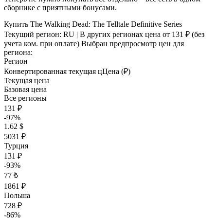
сборнике с приятными бонусами.
Купить The Walking Dead: The Telltale Definitive Series
Текущий регион:
RU
| В других регионах цена
от 131 ₽
(без
учета ком. при оплате)
Выбран предпросмотр цен для
региона:
Регион
Конвертированная текущая ц
Ц
ена (₽)
Текущая цена
Базовая цена
Все регионы
131 ₽
-97%
1.62 $
5031 ₽
Турция
131 ₽
-93%
77 ₺
1861 ₽
Польша
728 ₽
-86%