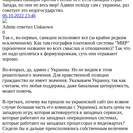
Запада, но они не весь мир! Админ походу сам с украины, раз
советует это недогосударство.
06.10.2022 23:46
Admin
ответил
Unknown
0
Так-с, во-первых, санкции исполняют все (за крайне редким
исключением). Как там география платежной системы "МИР"
(ироничное название во всех смыслах и отношениях)? Так что
не надо цепляться к формулировкам, суть они отражают
хорошо.
Во-вторых, да, админ с Украины. Но не видим в этом
решительного значения. Для нравственной позиции
гражданство не имеет значения. Указываем Украину, так как
считаем, что любая поддержка, даже банальная цитируемость,
может помочь.
В-третьих, почему вы пришли на украинский сайт (во всяком
случае большая часть его команды с Украины), искать цены на
западную игру, которая активируется в западных сервисах,
которые работают на западных операционных системах,
которые работают на западных процессорах и видеокартах?
Сидели бы и дальше преисполнялись собственным величием