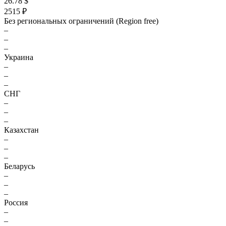
26.78 $
2515 ₽
Без региональных ограничений (Region free)
–
–
–
Украина
–
–
–
СНГ
–
–
–
Казахстан
–
–
–
Беларусь
–
–
–
Россия
–
–