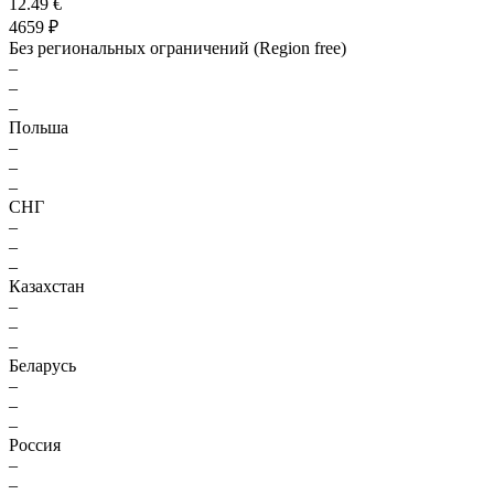
12.49 €
4659 ₽
Без региональных ограничений (Region free)
–
–
–
Польша
–
–
–
СНГ
–
–
–
Казахстан
–
–
–
Беларусь
–
–
–
Россия
–
–