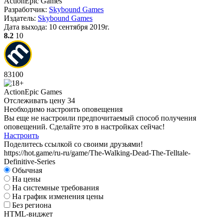
Action
Epic Games
Разработчик:
Skybound Games
А
Издатель:
Skybound Games
Дата выхода:
10 сентября 2019г.
W
8.2
10
I
D
83
100
А
Action
Epic Games
Отслеживать цену
34
Необходимо настроить оповещения
Вы еще не настроили предпочитаемый способ получения
оповещений. Сделайте это в настройках сейчас!
Настроить
Поделитесь ссылкой со своими друзьями!
https://hot.game/ru-ru/game/The-Walking-Dead-The-Telltale-
Definitive-Series
Обычная
На цены
На системные требования
На график изменения цены
Без региона
HTML-виджет