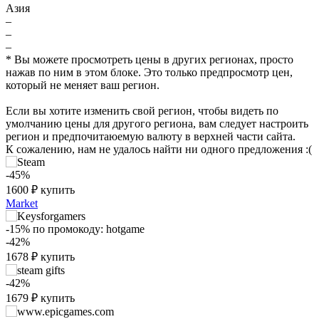
Азия
–
–
–
* Вы можете просмотреть цены в других регионах, просто
нажав по ним в этом блоке. Это только предпросмотр цен,
который не меняет ваш регион.
Если вы хотите изменить свой регион, чтобы видеть по
умолчанию цены для другого региона, вам следует настроить
регион и предпочитаюемую валюту в верхней части сайта.
К сожалению, нам не удалось найти ни одного предложения :(
-45%
1600
₽
купить
Market
₽
max
2899
-15%
по промокоду:
hotgame
-42%
2,500
1678
₽
купить
2,000
-42%
1,500
1679
₽
купить
1,000