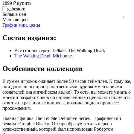
500
2899
₽
купить
min
160
2020
2022
2024
2026
нет в наличии
Больше цен
t
Меньше цен
нет в наличии
График мин. цены
нет в наличии
Состав издания:
нет в наличии
Все сезоны серии Telltale: The Walking Dead;
The Walking Dead: Michonne
.
нет в наличии
Особенности коллекции
нет в наличии
нет в наличии
В сумме игроков ожидает более 50 часов геймплея. К тому же,
они дополнены пространственными аудиокомментариями
создателей (на английском языке). То есть, вы можете узнать о
мнении разработчиков об определенных сценах или получить
ответы на различные вопросы, возникающие в процессе
прохождения.
Главная фишка The Telltale Definitive Series – графический
режим «Graphic Black». Он преобразует стиль игры в
художественный, который был использован Робертом