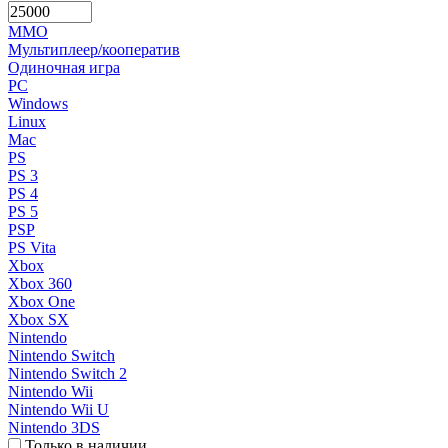
MMO
Мультиплеер/кооператив
Одиночная игра
PC
Windows
Linux
Mac
PS
PS 3
PS 4
PS 5
PSP
PS Vita
Xbox
Xbox 360
Xbox One
Xbox SX
Nintendo
Nintendo Switch
Nintendo Switch 2
Nintendo Wii
Nintendo Wii U
Nintendo 3DS
Только в наличии