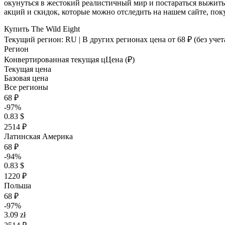
окунуться в жестокий реалистичный мир и постараться выжить
акций и скидок, которые можно отследить на нашем сайте, пок
Купить The Wild Eight
Текущий регион:
RU
| В других регионах цена
от 68 ₽
(без учет
Регион
Конвертированная текущая ц
Ц
ена (₽)
Текущая цена
Базовая цена
Все регионы
68 ₽
-97%
0.83 $
2514 ₽
Латинская Америка
68 ₽
-94%
0.83 $
1220 ₽
Польша
68 ₽
-97%
3.09 zł