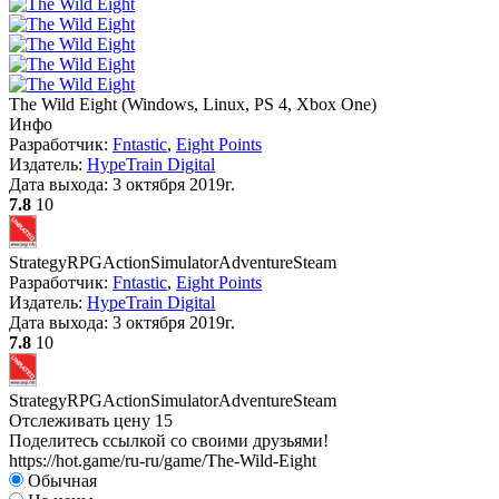
The Wild Eight
(
Windows, Linux, PS 4, Xbox One
)
Инфо
Разработчик:
Fntastic
,
Eight Points
Издатель:
HypeTrain Digital
Дата выхода:
3 октября 2019г.
7.8
10
Strategy
RPG
Action
Simulator
Adventure
Steam
Разработчик:
Fntastic
,
Eight Points
Издатель:
HypeTrain Digital
Дата выхода:
3 октября 2019г.
7.8
10
Strategy
RPG
Action
Simulator
Adventure
Steam
Отслеживать цену
15
Поделитесь ссылкой со своими друзьями!
https://hot.game/ru-ru/game/The-Wild-Eight
Обычная