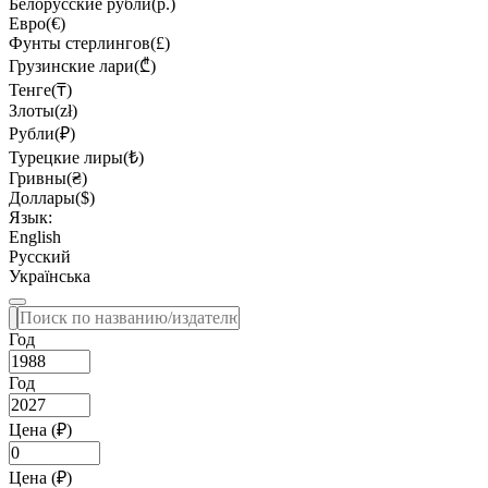
Белорусские рубли(р.)
Евро(€)
Фунты стерлингов(£)
Грузинские лари(₾)
Тенге(₸)
Злоты(zł)
Рубли(₽)
Турецкие лиры(₺)
Гривны(₴)
Доллары($)
Язык:
English
Русский
Українська
Год
Год
Цена (₽)
Цена (₽)