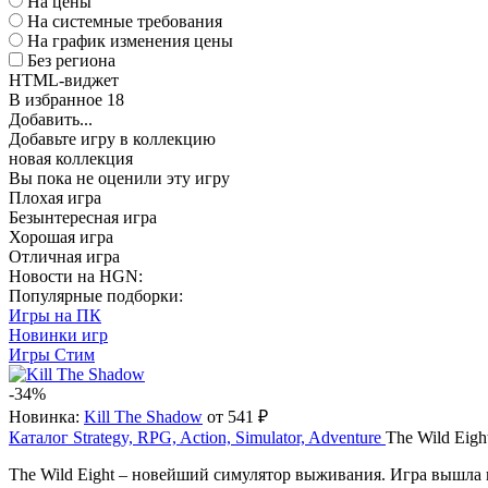
На цены
На системные требования
На график изменения цены
Без региона
HTML-виджет
В избранное
18
Добавить...
Добавьте игру в коллекцию
новая коллекция
Вы пока не оценили эту игру
Плохая игра
Безынтересная игра
Хорошая игра
Отличная игра
Новости на HGN:
Популярные подборки:
Игры на ПК
Новинки игр
Игры Стим
-34%
Новинка:
Kill The Shadow
от 541 ₽
Каталог
Strategy, RPG, Action, Simulator, Adventure
The Wild Eigh
The Wild Eight – новейший симулятор выживания. Игра вышла в