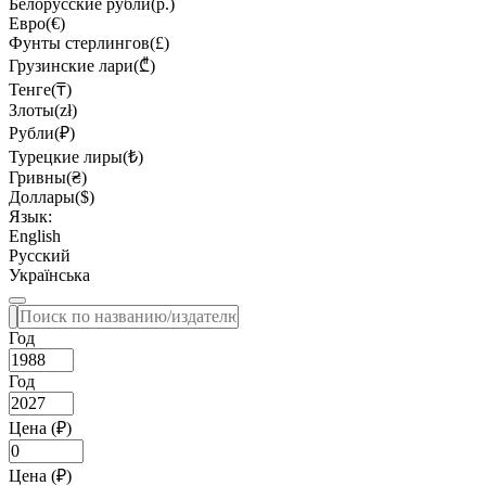
Белорусские рубли(р.)
Евро(€)
Фунты стерлингов(£)
Грузинские лари(₾)
Тенге(₸)
Злоты(zł)
Рубли(₽)
Турецкие лиры(₺)
Гривны(₴)
Доллары($)
Язык:
English
Русский
Українська
Год
Год
Цена (₽)
Цена (₽)