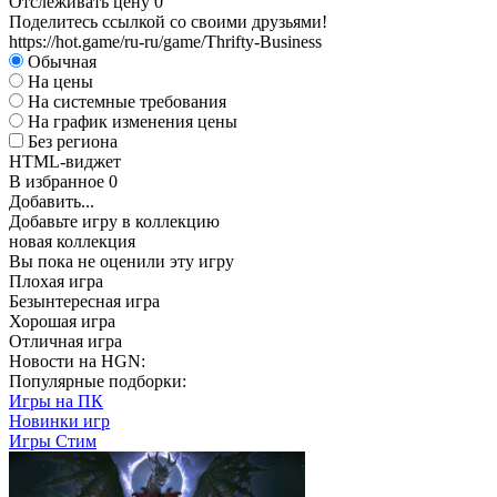
Отслеживать цену
0
Поделитесь ссылкой со своими друзьями!
https://hot.game/ru-ru/game/Thrifty-Business
Обычная
На цены
На системные требования
На график изменения цены
Без региона
HTML-виджет
В избранное
0
Добавить...
Добавьте игру в коллекцию
новая коллекция
Вы пока не оценили эту игру
Плохая игра
Безынтересная игра
Хорошая игра
Отличная игра
Новости на HGN:
Популярные подборки:
Игры на ПК
Новинки игр
Игры Стим