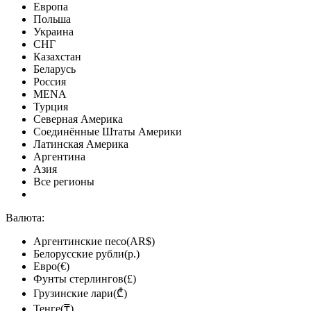
Европа
Польша
Украина
СНГ
Казахстан
Беларусь
Россия
MENA
Турция
Северная Америка
Соединённые Штаты Америки
Латинская Америка
Аргентина
Азия
Все регионы
Валюта:
Аргентинские песо(AR$)
Белорусские рубли(р.)
Евро(€)
Фунты стерлингов(£)
Грузинские лари(₾)
Тенге(₸)