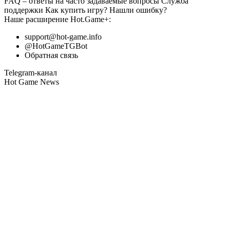
FAQ
– ответы на часто задаваемые вопросы
Служба
поддержки
Как купить игру?
Нашли ошибку?
Наше расширение
Hot.Game+
:
support@hot-game.info
@HotGameTGBot
Обратная связь
Telegram-канал
Hot Game News