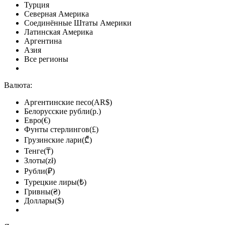
Турция
Северная Америка
Соединённые Штаты Америки
Латинская Америка
Аргентина
Азия
Все регионы
Валюта:
Аргентинские песо(AR$)
Белорусские рубли(р.)
Евро(€)
Фунты стерлингов(£)
Грузинские лари(₾)
Тенге(₸)
Злоты(zł)
Рубли(₽)
Турецкие лиры(₺)
Гривны(₴)
Доллары($)