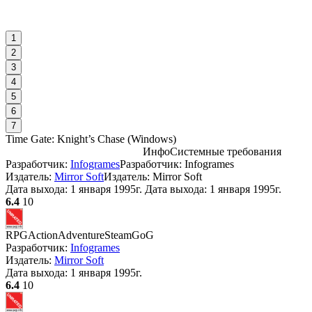
1
2
3
4
5
6
7
Time Gate: Knight’s Chase
(
Windows
)
Инфо
Системные требования
Разработчик:
Infogrames
Разработчик: Infogrames
С
Издатель:
Mirror Soft
Издатель: Mirror Soft
Дата выхода:
1 января 1995г.
Дата выхода: 1 января 1995г.
W
6.4
10
RPG
Action
Adventure
Steam
GoG
Разработчик:
Infogrames
А
Издатель:
Mirror Soft
Дата выхода:
1 января 1995г.
6.4
10