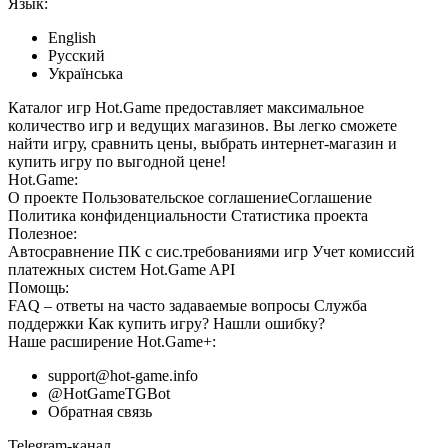
Язык:
English
Русский
Українська
Каталог игр Hot.Game предоставляет максимальное
количество игр и ведущих магазинов. Вы легко сможете
найти игру, сравнить цены, выбрать интернет-магазин и
купить игру по выгодной цене!
Hot.Game:
О проекте
Пользовательское соглашение
Соглашение
Политика конфиденциальности
Статистика
проекта
Полезное:
Автосравнение ПК с сис.требованиями игр
Учет комиссий
платежных систем
Hot.Game API
Помощь:
FAQ
– ответы на часто задаваемые вопросы
Служба
поддержки
Как купить игру?
Нашли ошибку?
Наше расширение
Hot.Game+
:
support@hot-game.info
@HotGameTGBot
Обратная связь
Telegram-канал