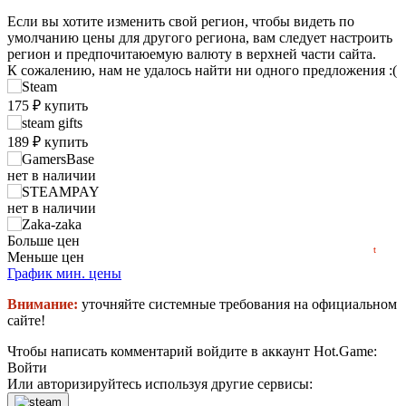
Если вы хотите изменить свой регион, чтобы видеть по
умолчанию цены для другого региона, вам следует настроить
регион и предпочитаюемую валюту в верхней части сайта.
К сожалению, нам не удалось найти ни одного предложения :(
₽
max
175
175
₽
купить
150
189
₽
купить
100
нет в наличии
min
35
50
нет в наличии
2023
2024
2025
2026
нет в наличии
Больше цен
t
Меньше цен
нет в наличии
График мин. цены
Внимание:
уточняйте системные требования на официальном
нет в наличии
сайте!
нет в наличии
Чтобы написать комментарий войдите в аккаунт
Hot.Game
:
Войти
Или авторизируйтесь используя другие сервисы: