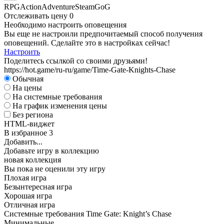
RPG
Action
Adventure
Steam
GoG
Отслеживать цену
0
Необходимо настроить оповещения
Вы еще не настроили предпочитаемый способ получения
оповещений. Сделайте это в настройках сейчас!
Настроить
Поделитесь ссылкой со своими друзьями!
https://hot.game/ru-ru/game/Time-Gate-Knights-Chase
Обычная
На цены
На системные требования
На график изменения цены
Без региона
HTML-виджет
В избранное
3
Добавить...
Добавьте игру в коллекцию
новая коллекция
Вы пока не оценили эту игру
Плохая игра
Безынтересная игра
Хорошая игра
Отличная игра
Системные требования Time Gate: Knight’s Chase
Минимальные