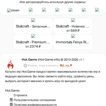
Или авторизируйтесь используя другие сервисы:
Stalcraft - Запасные детали
Stalcraft - Новичок: Исследователь (перс.)
от 569 ₽
Stalcraft - Premium 180 days
Immortals Fenyx Rising - The Lost Gods
от 2374 ₽
Hot.Game
(Hot-Game.info) © 2013-2026
v4.1
Регион, язык и валюта:
RU, ru, ₽
Каталог игр Hot.Game предоставляет максимальное количество игр и
ведущих магазинов. Вы легко сможете найти игру, сравнить цены,
выбрать интернет-магазин и купить игру по выгодной цене!
Hot.Game:
О проекте
Пользовательское соглашение
Политика конфиденциальности