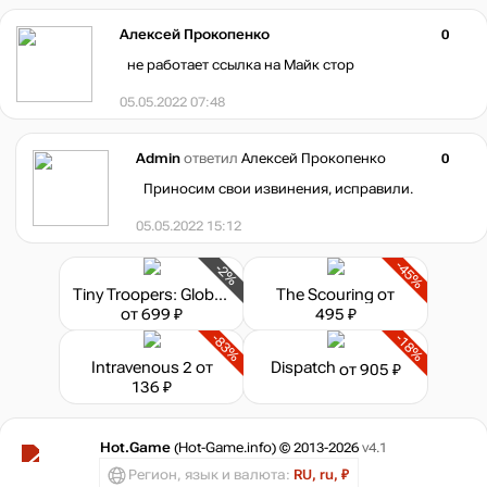
Алексей Прокопенко
0
не работает ссылка на Майк стор
05.05.2022 07:48
Admin
ответил
Алексей Прокопенко
0
Приносим свои извинения, исправили.
05.05.2022 15:12
-45%
-2%
Tiny Troopers: Global Ops
The Scouring
от
от 699 ₽
495 ₽
-83%
-18%
Intravenous 2
от
Dispatch
от 905 ₽
136 ₽
Hot.Game
(Hot-Game.info) © 2013-2026
v4.1
Регион, язык и валюта:
RU, ru, ₽