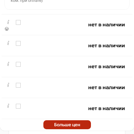
ком. при оплате)
нет в наличии
нет в наличии
нет в наличии
₽
max
129
120
100
нет в наличии
80
60
40
нет в наличии
20
min
0
0
2022
2024
2026
Больше цен
t
нет в наличии