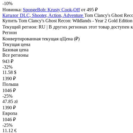
-10%
Новинка:
SpongeBob: Krusty Cook-Off
от 495 ₽
Каталог
DLC, Shooter, Action, Adventure
Tom Clancy's Ghost Recon
Купить Tom Clancy's Ghost Recon: Wildlands - Year 2 Gold Edition
Текущий регион:
RU
| В других регионах этот товар доступен 
Регион
Конвертированная текущая ц
Ц
ена (₽)
Текущая цена
Базовая цена
Все регионы
943 ₽
-32%
11.58 $
1390 ₽
Польша
1046 ₽
-25%
47.85 zł
1390 ₽
Европа
1046 ₽
-25%
11.12 €