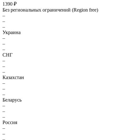
1390 ₽
Без региональных ограничений (Region free)
–
–
–
Украина
–
–
–
СНГ
–
–
–
Казахстан
–
–
–
Беларусь
–
–
–
Россия
–
–
–