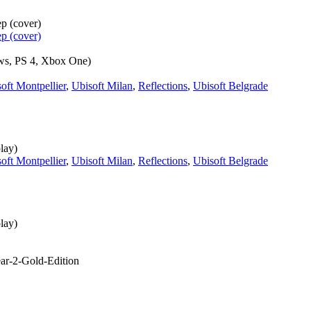
s, PS 4, Xbox One
)
oft Montpellier
,
Ubisoft Milan
,
Reflections
,
Ubisoft Belgrade
lay)
oft Montpellier
,
Ubisoft Milan
,
Reflections
,
Ubisoft Belgrade
lay)
ar-2-Gold-Edition