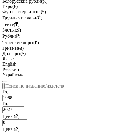
Белорусские рубли(р.)
Евро(€)
Фунты стерлингов(£)
Грузинские лари(₾)
Тенге(₸)
Злоты(zł)
Рубли(₽)
Турецкие лиры(₺)
Гривны(₴)
Доллары($)
Язык:
English
Русский
Українська
Год
Год
Цена (₽)
Цена (₽)