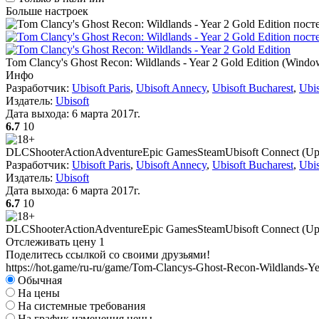
Больше настроек
Tom Clancy's Ghost Recon: Wildlands - Year 2 Gold Edition
(
Window
Инфо
Разработчик:
Ubisoft Paris
,
Ubisoft Annecy
,
Ubisoft Bucharest
,
Ubis
Издатель:
Ubisoft
Дата выхода:
6 марта 2017г.
6.7
10
DLC
Shooter
Action
Adventure
Epic Games
Steam
Ubisoft Connect (Up
Разработчик:
Ubisoft Paris
,
Ubisoft Annecy
,
Ubisoft Bucharest
,
Ubis
Издатель:
Ubisoft
Дата выхода:
6 марта 2017г.
6.7
10
DLC
Shooter
Action
Adventure
Epic Games
Steam
Ubisoft Connect (Up
Отслеживать цену
1
Поделитесь ссылкой со своими друзьями!
https://hot.game/ru-ru/game/Tom-Clancys-Ghost-Recon-Wildlands-Ye
Обычная
На цены
На системные требования
На график изменения цены