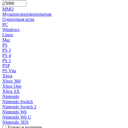
MMO
Мультиплеер/кооператив
Одиночная игра
PC
Windows
Linux
Mac
PS
PS 3
PS 4
PS 5
PSP
PS Vita
Xbox
Xbox 360
Xbox One
Xbox SX
Nintendo
Nintendo Switch
Nintendo Switch 2
Nintendo Wii
Nintendo Wii U
Nintendo 3DS
Только в наличии