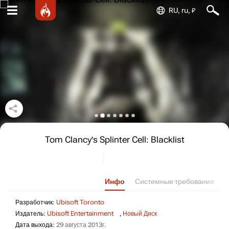
RU, ru, ₽
Tom Clancy's Splinter Cell: Blacklist
Инфо
Системные требования
Разработчик: Ubisoft Toronto
Разработчик:
Ubisoft Toronto
Издатель: Ubisoft Ent
Издатель:
Ubisoft Entertainment
,
Новый Диск
Дата выхода: 29 августа 2013г.
Дата выхода:
29 августа 2013г.