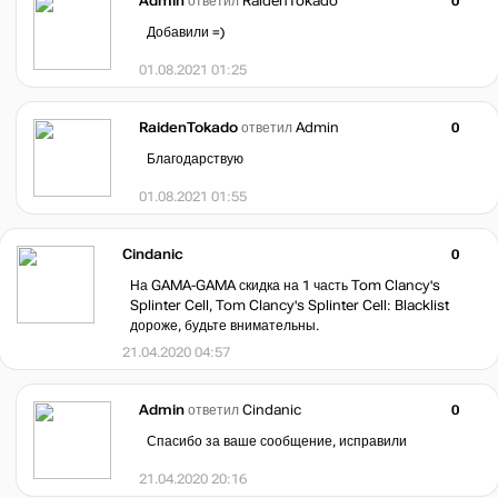
Admin
ответил
RaidenTokado
0
Добавили =)
01.08.2021 01:25
RaidenTokado
ответил
Admin
0
Благодарствую
01.08.2021 01:55
Cindanic
0
На GAMA-GAMA скидка на 1 часть Tom Clancy's
Splinter Cell, Tom Clancy's Splinter Cell: Blacklist
дороже, будьте внимательны.
21.04.2020 04:57
Admin
ответил
Cindanic
0
Спасибо за ваше сообщение, исправили
21.04.2020 20:16