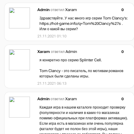
Admin
ответил
Xaram
0
Здравствуйте. У нас много игр серии Tom Clancy's:
https://hot-game.info/q=Tom%20Clancy%27s .
Или о какой вы серии?
21.11.2021 01:10
Xaram
ответил
Admin
0
я конкретно про серию Splinter Cell.
Tom Clancy - это писатель, по мотивам романов
которых были сделаны игры.
21.11.2021 06:13
Admin
ответил
Xaram
0
Каждая игра в нашем каталоге проходит проверку
(популярности и наличия в каких-то магазинах
помимо официальных при платформах активации).
Если игра есть в магазинах или очень популярна
(каталог будет не полон без этой игры), наши