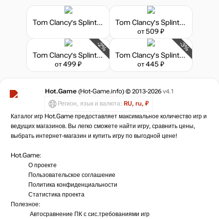
Tom Clancy's Splinter Cell: Blacklist - Deluxe Edition
Tom Clancy's Splinter Cell Conviction - Deluxe Edition
от 509 ₽
-2%
-3%
Tom Clancy's Splinter Cell
Tom Clancy's Splinter Cell: Double Agent
от 499 ₽
от 445 ₽
Hot.Game
(Hot-Game.info) © 2013-2026
v4.1
Регион, язык и валюта:
RU, ru, ₽
Каталог игр Hot.Game предоставляет максимальное количество игр и
ведущих магазинов. Вы легко сможете найти игру, сравнить цены,
выбрать интернет-магазин и купить игру по выгодной цене!
Hot.Game:
О проекте
Пользовательское соглашение
Политика конфиденциальности
Статистика
проекта
Полезное:
Автосравнение ПК с сис.требованиями игр