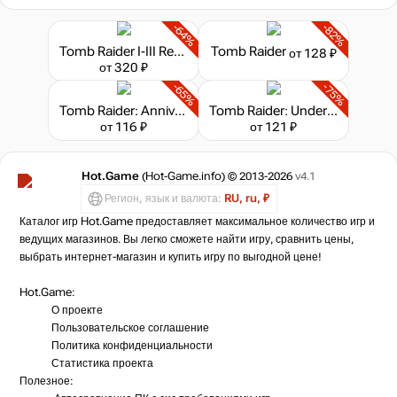
-64%
-82%
Tomb Raider I-III Remastered
Tomb Raider
от 128 ₽
от 320 ₽
-65%
-75%
Tomb Raider: Anniversary
Tomb Raider: Underworld
от 116 ₽
от 121 ₽
Hot.Game
(Hot-Game.info) © 2013-2026
v4.1
Регион, язык и валюта:
RU, ru, ₽
Каталог игр Hot.Game предоставляет максимальное количество игр и
ведущих магазинов. Вы легко сможете найти игру, сравнить цены,
выбрать интернет-магазин и купить игру по выгодной цене!
Hot.Game:
О проекте
Пользовательское соглашение
Политика конфиденциальности
Статистика
проекта
Полезное: