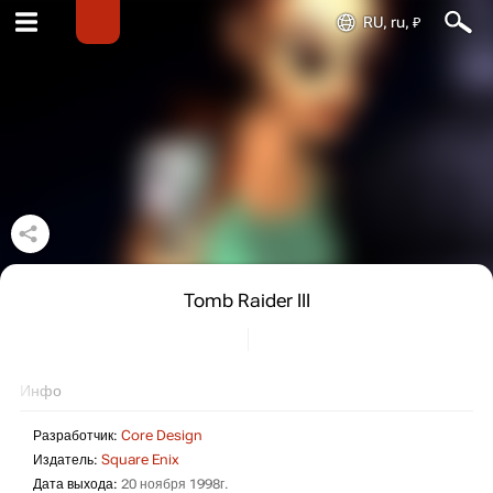
RU, ru, ₽
Tomb Raider III
Инфо
Разработчик:
Core Design
Издатель:
Square Enix
Дата выхода:
20 ноября 1998г.