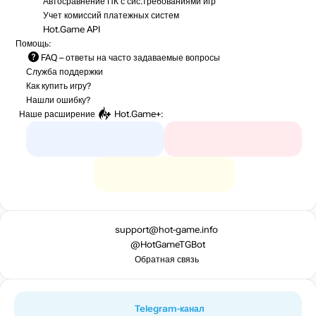
Автосравнение ПК с сис.требованиями игр
Учет комиссий
платежных систем
Hot.Game API
Помощь:
FAQ
– ответы на часто задаваемые вопросы
Служба поддержки
Как купить игру?
Нашли ошибку?
Наше расширение
Hot.Game+
:
support@hot-game.info
@HotGameTGBot
Обратная связь
Telegram-канал