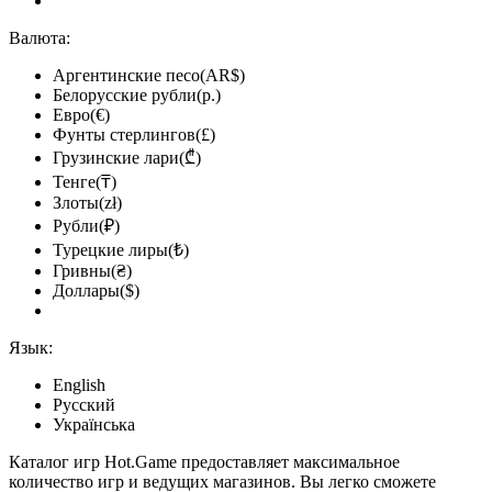
Валюта:
Аргентинские песо(AR$)
Белорусские рубли(р.)
Евро(€)
Фунты стерлингов(£)
Грузинские лари(₾)
Тенге(₸)
Злоты(zł)
Рубли(₽)
Турецкие лиры(₺)
Гривны(₴)
Доллары($)
Язык:
English
Русский
Українська
Каталог игр Hot.Game предоставляет максимальное
количество игр и ведущих магазинов. Вы легко сможете