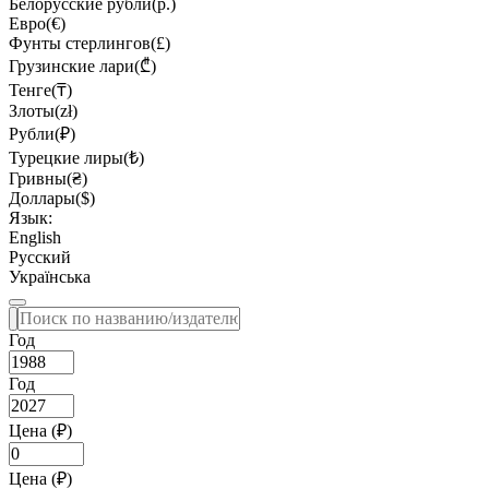
Белорусские рубли(р.)
Евро(€)
Фунты стерлингов(£)
Грузинские лари(₾)
Тенге(₸)
Злоты(zł)
Рубли(₽)
Турецкие лиры(₺)
Гривны(₴)
Доллары($)
Язык:
English
Русский
Українська
Год
Год
Цена (₽)
Цена (₽)