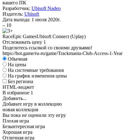
вашего ПК
Разработчик:
Ubisoft Nadeo
Издатель:
Ubisoft
Дата выхода:
1 июля 2020г.
–
10
Race
Epic Games
Ubisoft Connect (Uplay)
Отслеживать цену
1
Поделитесь ссылкой со своими друзьями!
https://hot.game/ru-ru/game/Trackmania-Club-Access-1-Year
Обычная
На цены
На системные требования
На график изменения цены
Без региона
HTML-виджет
В избранное
1
Добавить...
Добавьте игру в коллекцию
новая коллекция
Вы пока не оценили эту игру
Плохая игра
Безынтересная игра
Хорошая игра
Отличная игра