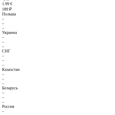
1.99 €
189 ₽
Польша
–
–
–
Украина
–
–
–
СНГ
–
–
–
Казахстан
–
–
–
Беларусь
–
–
–
Россия
–