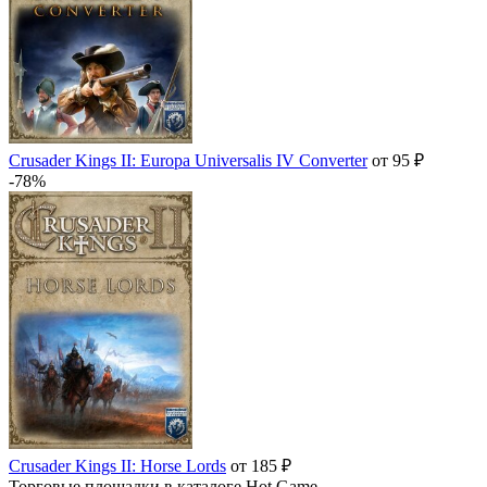
Crusader Kings II: Europa Universalis IV Converter
от 95 ₽
-78%
Crusader Kings II: Horse Lords
от 185 ₽
Торговые площадки в каталоге Hot.Game