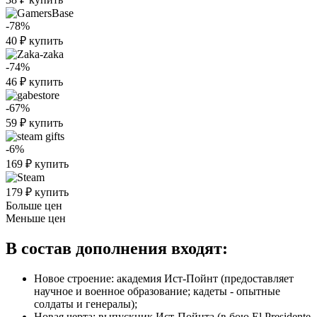
-78%
40
₽
купить
-74%
46
₽
купить
-67%
59
₽
купить
-6%
169
₽
купить
179
₽
купить
Больше цен
Меньше цен
В состав дополнения входят:
Новое строение: академия Ист-Пойнт (предоставляет
научное и военное образование; кадеты - опытные
солдаты и генералы);
Новая черта: выпускник Ист-Пойнта (в бою El Presidente