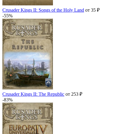
Crusader Kings II: Songs of the Holy Land
от 35 ₽
-55%
Crusader Kings II: The Republic
от 253 ₽
-83%