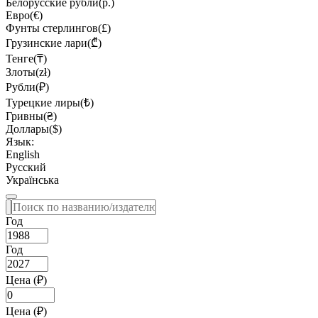
Белорусские рубли(р.)
Евро(€)
Фунты стерлингов(£)
Грузинские лари(₾)
Тенге(₸)
Злоты(zł)
Рубли(₽)
Турецкие лиры(₺)
Гривны(₴)
Доллары($)
Язык:
English
Русский
Українська
Год
Год
Цена (₽)
Цена (₽)