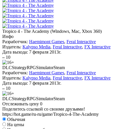
Tropico 4 - The Academy
(
Windows, Mac, Xbox 360
)
Инфо
Разработчик:
Haemimont Games
,
Feral Interactive
Издатель:
Kalypso Media
,
Feral Interactive
,
FX Interactive
Дата выхода:
7 февраля 2013г.
–
10
DLC
Strategy
RPG
Simulator
Steam
Разработчик:
Haemimont Games
,
Feral Interactive
Издатель:
Kalypso Media
,
Feral Interactive
,
FX Interactive
Дата выхода:
7 февраля 2013г.
–
10
DLC
Strategy
RPG
Simulator
Steam
Отслеживать цену
0
Поделитесь ссылкой со своими друзьями!
https://hot.game/ru-ru/game/Tropico-4-The-Academy
Обычная
На цены