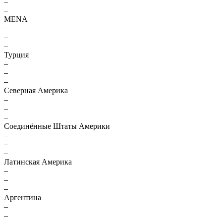
–
–
MENA
–
–
–
Турция
–
–
–
Северная Америка
–
–
–
Соединённые Штаты Америки
–
–
–
Латинская Америка
–
–
–
Аргентина
–
–