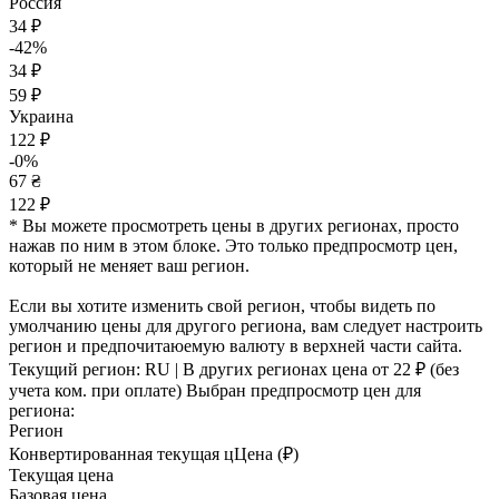
Россия
34 ₽
-42%
34 ₽
59 ₽
Украина
122 ₽
-0%
67 ₴
122 ₽
* Вы можете просмотреть цены в других регионах, просто
нажав по ним в этом блоке. Это только предпросмотр цен,
который не меняет ваш регион.
Если вы хотите изменить свой регион, чтобы видеть по
умолчанию цены для другого региона, вам следует настроить
регион и предпочитаюемую валюту в верхней части сайта.
Текущий регион:
RU
| В других регионах цена
от 22 ₽
(без
учета ком. при оплате)
Выбран предпросмотр цен для
региона:
Регион
Конвертированная текущая ц
Ц
ена (₽)
Текущая цена
Базовая цена