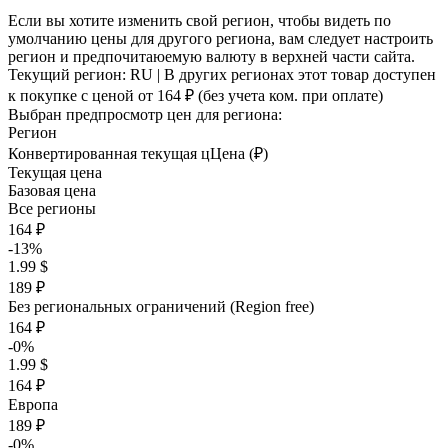
Если вы хотите изменить свой регион, чтобы видеть по
умолчанию цены для другого региона, вам следует настроить
регион и предпочитаюемую валюту в верхней части сайта.
Текущий регион:
RU
| В других регионах этот товар доступен
к покупке с ценой
от 164 ₽
(без учета ком. при оплате)
Выбран предпросмотр цен для региона:
Регион
Конвертированная текущая ц
Ц
ена (₽)
Текущая цена
Базовая цена
Все регионы
164 ₽
-13%
1.99 $
189 ₽
Без региональных ограничений (Region free)
164 ₽
-0%
1.99 $
164 ₽
Европа
189 ₽
-0%