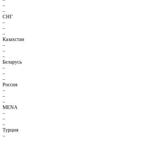
–
–
СНГ
–
–
–
Казахстан
–
–
–
Беларусь
–
–
–
Россия
–
–
–
MENA
–
–
–
Турция
–