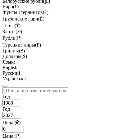
Белорусские рубли(р.)
Евро(€)
Фунты стерлингов(£)
Грузинские лари(₾)
Тенге(₸)
Злоты(zł)
Рубли(₽)
Турецкие лиры(₺)
Гривны(₴)
Доллары($)
Язык:
English
Русский
Українська
Год
Год
Цена (₽)
Цена (₽)