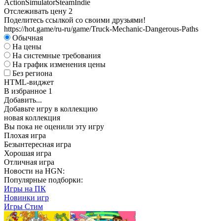
Action
Simulator
Steam
Indie
Отслеживать цену
2
Поделитесь ссылкой со своими друзьями!
https://hot.game/ru-ru/game/Truck-Mechanic-Dangerous-Paths
Обычная
На цены
На системные требования
На график изменения цены
Без региона
HTML-виджет
В избранное
1
Добавить...
Добавьте игру в коллекцию
новая коллекция
Вы пока не оценили эту игру
Плохая игра
Безынтересная игра
Хорошая игра
Отличная игра
Новости на HGN:
Популярные подборки:
Игры на ПК
Новинки игр
Игры Стим