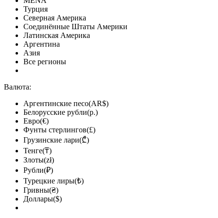
MENA
Турция
Северная Америка
Соединённые Штаты Америки
Латинская Америка
Аргентина
Азия
Все регионы
Валюта:
Аргентинские песо(AR$)
Белорусские рубли(р.)
Евро(€)
Фунты стерлингов(£)
Грузинские лари(₾)
Тенге(₸)
Злоты(zł)
Рубли(₽)
Турецкие лиры(₺)
Гривны(₴)
Доллары($)