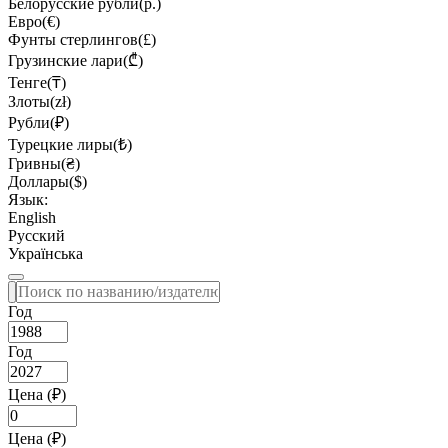
Белорусские рубли(р.)
Евро(€)
Фунты стерлингов(£)
Грузинские лари(₾)
Тенге(₸)
Злоты(zł)
Рубли(₽)
Турецкие лиры(₺)
Гривны(₴)
Доллары($)
Язык:
English
Русский
Українська
Год
Год
Цена (₽)
Цена (₽)