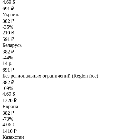
4.69 $
691 ₽
Украина
382 ₽
-35%
210 ₴
591 ₽
Беларусь
382 ₽
-44%
14 р.
691 ₽
Без региональных ограничений (Region free)
382 ₽
-69%
4.69 $
1220 ₽
Европа
382 ₽
-73%
4.06 €
1410 ₽
Казахстан