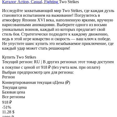
Каталог
Action, Casual, Fighting
Two Strikes
Исследуйте захватывающий мир Two Strikes, где каждая дуэль
становится испытанием на выживание! Погрузитесь в
атмосферу Японии XVI века, наполненную яркими, вручную
нарисованными анимациями. Выберите одного из восьми
уникальных воинов, каждый из которых предлагает свой
стиль боя. Стратегически подходите к каждому движению,
ведь в этой игре коварство и скорость — ваш ключ к победе.
Не упустите шанс купить это незабываемое приключение, где
каждый удар может стать решающим!
Купить Two Strikes
Текущий регион:
RU
| В других регионах этот товар доступен
к покупке с ценой
от 918 ₽
(без учета ком. при оплате)
Выбран предпросмотр цен для региона:
Регион
Конвертированная текущая ц
Ц
ена (₽)
Текущая цена
Базовая цена
Все регионы
918 ₽
-51%
11.28 $