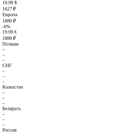
19.99 $
1627 ₽
Европа
1880 ₽
-0%
19.99 €
1880 ₽
Польша
–
–
–
СНГ
–
–
–
Казахстан
–
–
–
Беларусь
–
–
–
Россия