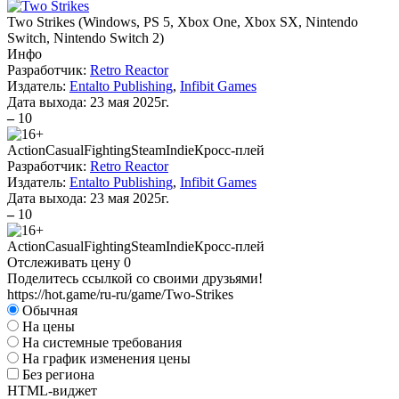
Two Strikes
(
Windows, PS 5, Xbox One, Xbox SX, Nintendo
Switch, Nintendo Switch 2
)
Инфо
Разработчик:
Retro Reactor
Издатель:
Entalto Publishing
,
Infibit Games
Дата выхода:
23 мая 2025г.
–
10
Action
Casual
Fighting
Steam
Indie
Кросс-плей
Разработчик:
Retro Reactor
Издатель:
Entalto Publishing
,
Infibit Games
Дата выхода:
23 мая 2025г.
–
10
Action
Casual
Fighting
Steam
Indie
Кросс-плей
Отслеживать цену
0
Поделитесь ссылкой со своими друзьями!
https://hot.game/ru-ru/game/Two-Strikes
Обычная
На цены
На системные требования
На график изменения цены
Без региона
HTML-виджет