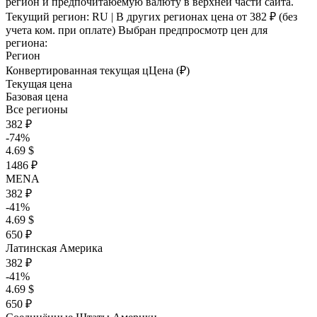
регион и предпочитаюемую валюту в верхней части сайта.
Текущий регион:
RU
| В других регионах цена
от 382 ₽
(без
учета ком. при оплате)
Выбран предпросмотр цен для
региона:
Регион
Конвертированная текущая ц
Ц
ена (₽)
Текущая цена
Базовая цена
Все регионы
382 ₽
-74%
4.69 $
1486 ₽
MENA
382 ₽
-41%
4.69 $
650 ₽
Латинская Америка
382 ₽
-41%
4.69 $
650 ₽