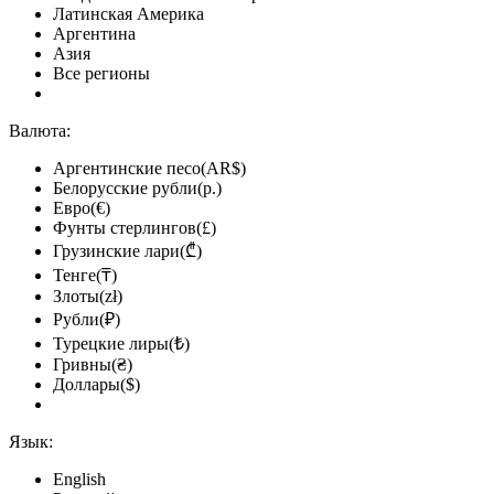
Латинская Америка
Аргентина
Азия
Все регионы
Валюта:
Аргентинские песо(AR$)
Белорусские рубли(р.)
Евро(€)
Фунты стерлингов(£)
Грузинские лари(₾)
Тенге(₸)
Злоты(zł)
Рубли(₽)
Турецкие лиры(₺)
Гривны(₴)
Доллары($)
Язык:
English