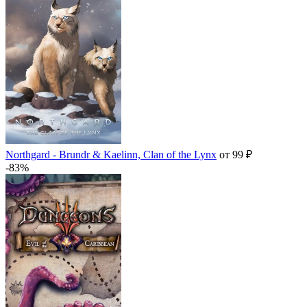
Northgard - Brundr & Kaelinn, Clan of the Lynx
от 99 ₽
-83%