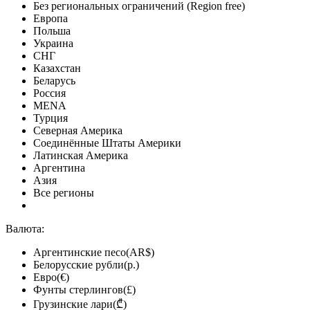
Без региональных ограничений (Region free)
Европа
Польша
Украина
СНГ
Казахстан
Беларусь
Россия
MENA
Турция
Северная Америка
Соединённые Штаты Америки
Латинская Америка
Аргентина
Азия
Все регионы
Валюта:
Аргентинские песо(AR$)
Белорусские рубли(р.)
Евро(€)
Фунты стерлингов(£)
Грузинские лари(₾)