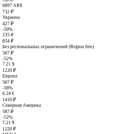
6897 AR$
732 ₽
Украина
427 ₽
-50%
235 ₴
854 ₽
Без региональных ограничений (Region free)
587 ₽
-52%
7.21 $
1220 ₽
Европа
587 ₽
-58%
6.24 €
1410 ₽
Северная Америка
587 ₽
-52%
7.21 $
1220 ₽