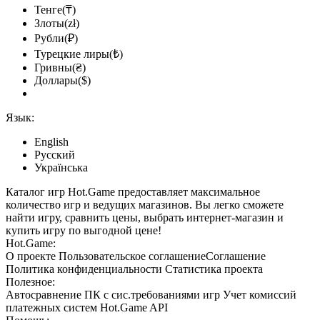
Тенге(₸)
Злоты(zł)
Рубли(₽)
Турецкие лиры(₺)
Гривны(₴)
Доллары($)
Язык:
English
Русский
Українська
Каталог игр Hot.Game предоставляет максимальное
количество игр и ведущих магазинов. Вы легко сможете
найти игру, сравнить цены, выбрать интернет-магазин и
купить игру по выгодной цене!
Hot.Game:
О проекте
Пользовательское соглашение
Соглашение
Политика конфиденциальности
Статистика
проекта
Полезное:
Автосравнение ПК с сис.требованиями игр
Учет комиссий
платежных систем
Hot.Game API