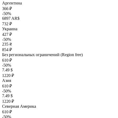
Аргентина
366 ₽
-50%
6897 AR$
732 ₽
Украина
427 ₽
-50%
235 ₴
854 ₽
Без региональных ограничений (Region free)
610 ₽
-50%
7.49 $
1220 ₽
Азия
610 ₽
-50%
7.49 $
1220 ₽
Северная Америка
610 ₽
-50%