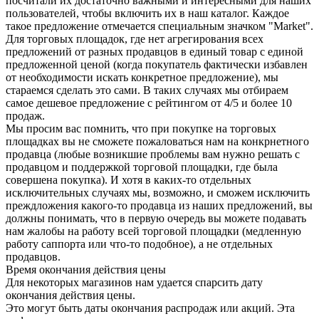
посчитали их достаточно важными и интересными для наших
пользователей, чтобы включить их в наш каталог. Каждое
такое предложение отмечается специальным значком "Market".
Для торговых площадок, где нет агрегирования всех
предложений от разных продавцов в единый товар с единой
предложенной ценой (когда покупатель фактически избавлен
от необходимости искать конкретное предложение), мы
стараемся сделать это сами. В таких случаях мы отбираем
самое дешевое предложение с рейтингом от 4/5 и более 10
продаж.
Мы просим вас помнить, что при покупке на торговых
площадках вы не сможете пожаловаться нам на конкрнетного
продавца (любые возникшие проблемы вам нужно решать с
продавцом и поддержкой торговой площадки, где была
совершена покупка). И хотя в каких-то отдельных
исключительных случаях мы, возможно, и сможем исключить
преждложения какого-то продавца из наших предложений, вы
должны понимать, что в первую очередь вы можете подавать
нам жалобы на работу всей торговой площадки (медленную
работу саппорта или что-то подобное), а не отдельных
продавцов.
Время окончания действия цены
Для некоторых магазинов нам удается спарсить дату
окончания действия цены.
Это могут быть даты окончания распродаж или акций. Эта