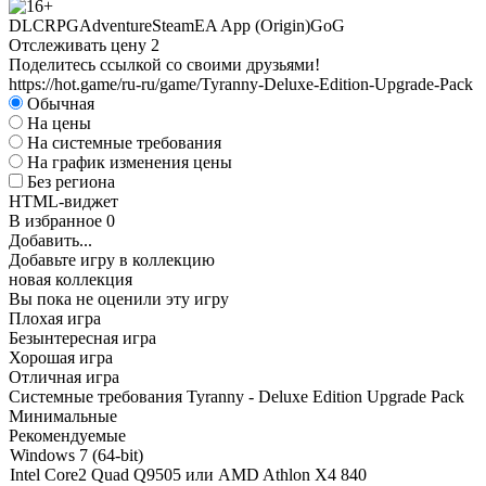
DLC
RPG
Adventure
Steam
EA App (Origin)
GoG
Отслеживать цену
2
Поделитесь ссылкой со своими друзьями!
https://hot.game/ru-ru/game/Tyranny-Deluxe-Edition-Upgrade-Pack
Обычная
На цены
На системные требования
На график изменения цены
Без региона
HTML-виджет
В избранное
0
Добавить...
Добавьте игру в коллекцию
новая коллекция
Вы пока не оценили эту игру
Плохая игра
Безынтересная игра
Хорошая игра
Отличная игра
Системные требования Tyranny - Deluxe Edition Upgrade Pack
Минимальные
Рекомендуемые
Windows 7 (64-bit)
Intel Core2 Quad Q9505 или AMD Athlon X4 840