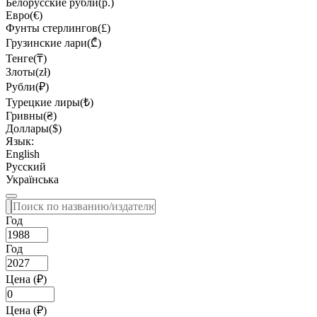
Белорусские рубли(р.)
Евро(€)
Фунты стерлингов(£)
Грузинские лари(₾)
Тенге(₸)
Злоты(zł)
Рубли(₽)
Турецкие лиры(₺)
Гривны(₴)
Доллары($)
Язык:
English
Русский
Українська
Год
Год
Цена (₽)
Цена (₽)