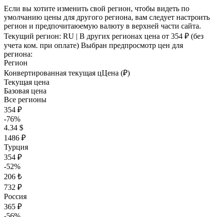
Если вы хотите изменить свой регион, чтобы видеть по
умолчанию цены для другого региона, вам следует настроить
регион и предпочитаюемую валюту в верхней части сайта.
Текущий регион:
RU
| В других регионах цена
от 354 ₽
(без
учета ком. при оплате)
Выбран предпросмотр цен для
региона:
Регион
Конвертированная текущая ц
Ц
ена (₽)
Текущая цена
Базовая цена
Все регионы
354 ₽
-76%
4.34 $
1486 ₽
Турция
354 ₽
-52%
206 ₺
732 ₽
Россия
365 ₽
-56%