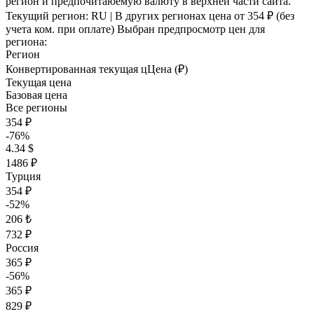
регион и предпочитаюемую валюту в верхней части сайта.
Текущий регион:
RU
| В других регионах цена
от 354 ₽
(без
учета ком. при оплате)
Выбран предпросмотр цен для
региона:
Регион
Конвертированная текущая ц
Ц
ена (₽)
Текущая цена
Базовая цена
Все регионы
354 ₽
-76%
4.34 $
1486 ₽
Турция
354 ₽
-52%
206 ₺
732 ₽
Россия
365 ₽
-56%
365 ₽
829 ₽