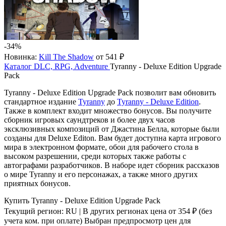
-34%
Новинка:
Kill The Shadow
от 541 ₽
Каталог
DLC, RPG, Adventure
Tyranny - Deluxe Edition Upgrade
Pack
Tyranny - Deluxe Edition Upgrade Pack позволит вам обновить
стандартное издание
Tyranny
до
Tyranny - Deluxe Edition
.
Также в комплект входит множество бонусов. Вы получите
сборник игровых саундтреков и более двух часов
эксклюзивных композиций от Джастина Белла, которые были
созданы для Deluxe Editon. Вам будет доступна карта игрового
мира в электронном формате, обои для рабочего стола в
высоком разрешении, среди которых также работы с
автографами разработчиков. В наборе идет сборник рассказов
о мире Tyranny и его персонажах, а также много других
приятных бонусов.
Купить Tyranny - Deluxe Edition Upgrade Pack
Текущий регион:
RU
| В других регионах цена
от 354 ₽
(без
учета ком. при оплате)
Выбран предпросмотр цен для