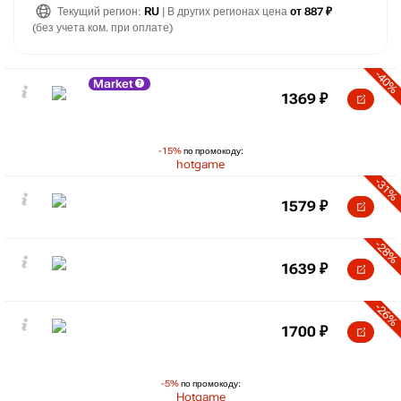
Текущий регион:
RU
| В других регионах цена
от 887 ₽
(без учета ком. при оплате)
-40%
Market
1369
₽
-15%
по промокоду:
hotgame
-31%
1579
₽
-28%
1639
₽
-26%
1700
₽
-5%
по промокоду:
Hotgame