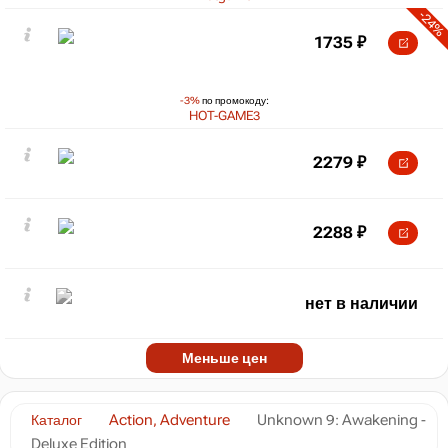
-24%
1735
₽
-3%
по промокоду:
HOT-GAME3
2279
₽
2288
₽
нет в наличии
Меньше цен
Каталог
Action, Adventure
Unknown 9: Awakening -
Deluxe Edition