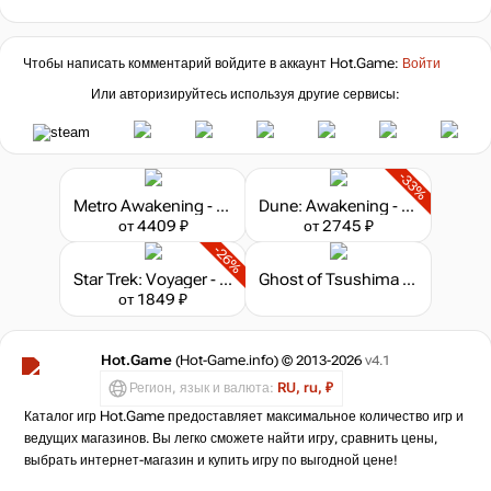
Чтобы написать комментарий войдите в аккаунт
Hot.Game
:
Войти
Или авторизируйтесь используя другие сервисы:
-33%
Metro Awakening - Deluxe Edition
Dune: Awakening - Deluxe Edition
от 4409 ₽
от 2745 ₽
-26%
Star Trek: Voyager - Across the Unknown - Deluxe Edition
Ghost of Tsushima - Special Edition
от 1849 ₽
Hot.Game
(Hot-Game.info) © 2013-2026
v4.1
Регион, язык и валюта:
RU, ru, ₽
Каталог игр Hot.Game предоставляет максимальное количество игр и
ведущих магазинов. Вы легко сможете найти игру, сравнить цены,
выбрать интернет-магазин и купить игру по выгодной цене!