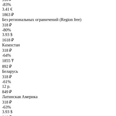
-83%
3.41 €
1863 ₽
Без региональных ограничений (Region free)
318 ₽
-80%
3.93 $
1618 ₽
Казахстан
318 ₽
-64%
1855 ₸
892 ₽
Беларусь
318 ₽
-61%
12 р.
849 ₽
Латинская Америка
318 ₽
-63%
3.93 $