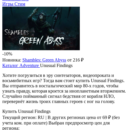
Игры Стим
-10%
Новинка:
Shambles: Green Abyss
от 216 ₽
Каталог
Adventure
Unusual Findings
Хотите погрузиться в эру синтезаторов, видеопроката и
восьмибитных игр? Тогда вам стоит купить Unusual Findings.
Вы отправитесь в ностальгический мир 80-х годов, чтобы
узнать правду, которая кроется за инопланетным вторжением.
Случайно пойманный сигнал бедствия от корабля НЛО,
перевернёт жизнь троих главных героев с ног на голову.
Купить Unusual Findings
Текущий регион:
RU
| В других регионах цена
от 69 ₽
(без
учета ком. при оплате)
Выбран предпросмотр цен для
региона: