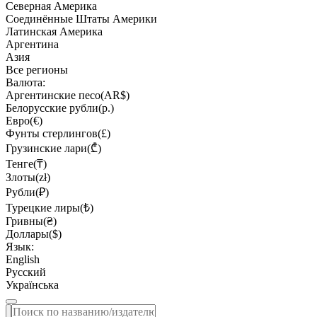
Северная Америка
Соединённые Штаты Америки
Латинская Америка
Аргентина
Азия
Все регионы
Валюта:
Аргентинские песо(AR$)
Белорусские рубли(р.)
Евро(€)
Фунты стерлингов(£)
Грузинские лари(₾)
Тенге(₸)
Злоты(zł)
Рубли(₽)
Турецкие лиры(₺)
Гривны(₴)
Доллары($)
Язык:
English
Русский
Українська