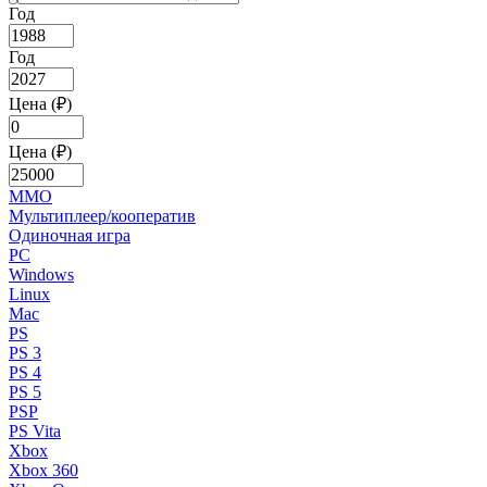
Год
Год
Цена (₽)
Цена (₽)
MMO
Мультиплеер/кооператив
Одиночная игра
PC
Windows
Linux
Mac
PS
PS 3
PS 4
PS 5
PSP
PS Vita
Xbox
Xbox 360