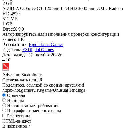
2 GB
NVIDIA GeForce GT 120 или Intel HD 3000 или AMD Radeon
HD 4850
512 MB
1 GB
DirectX 9.0
Авторизируйтесь
для выполнения проверки конфигурации
вашего ПК
Разработчик:
Epic Llama Games
Издатель:
ESDigital Games
Дата выхода:
12 октября 2022г.
–
10
Adventure
Steam
Indie
Отслеживать цену
6
Поделитесь ссылкой со своими друзьями!
https://hot.game/ru-ru/game/Unusual-Findings
Обычная
На цены
На системные требования
На график изменения цены
Без региона
HTML-виджет
В избранное
7