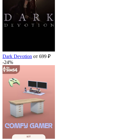
Dark Devotion
от 699 ₽
-24%