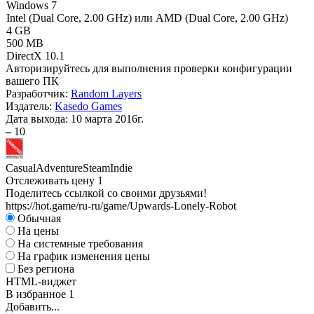
Windows 7
Intel (Dual Core, 2.00 GHz) или AMD (Dual Core, 2.00 GHz)
4 GB
500 MB
DirectX 10.1
Авторизируйтесь
для выполнения проверки конфигурации
вашего ПК
Разработчик:
Random Layers
Издатель:
Kasedo Games
Дата выхода:
10 марта 2016г.
–
10
Casual
Adventure
Steam
Indie
Отслеживать цену
1
Поделитесь ссылкой со своими друзьями!
https://hot.game/ru-ru/game/Upwards-Lonely-Robot
Обычная
На цены
На системные требования
На график изменения цены
Без региона
HTML-виджет
В избранное
1
Добавить...