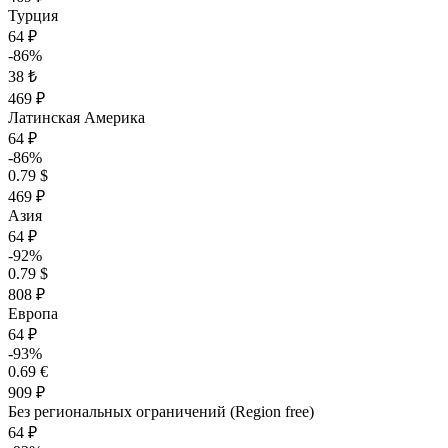
Турция
64 ₽
-86%
38 ₺
469 ₽
Латинская Америка
64 ₽
-86%
0.79 $
469 ₽
Азия
64 ₽
-92%
0.79 $
808 ₽
Европа
64 ₽
-93%
0.69 €
909 ₽
Без региональных ограничений (Region free)
64 ₽