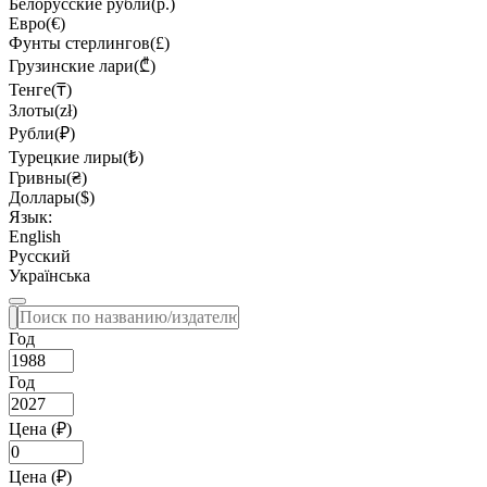
Белорусские рубли(р.)
Евро(€)
Фунты стерлингов(£)
Грузинские лари(₾)
Тенге(₸)
Злоты(zł)
Рубли(₽)
Турецкие лиры(₺)
Гривны(₴)
Доллары($)
Язык:
English
Русский
Українська
Год
Год
Цена (₽)
Цена (₽)