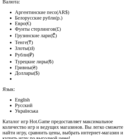
Валюта:
Аргентинские песо(AR$)
Белорусские рубли(р.)
Евро(€)
Фунты стерлингов(£)
Грузинские лари(₾)
Тенге(₸)
Злоты(zł)
Рубли(₽)
Турецкие лиры(₺)
Гривны(₴)
Доллары($)
Язык:
English
Русский
Українська
Каталог игр Hot.Game предоставляет максимальное
количество игр и ведущих магазинов. Вы легко сможете
найти игру, сравнить цены, выбрать интернет-магазин и
купить игру по выгодной цене!