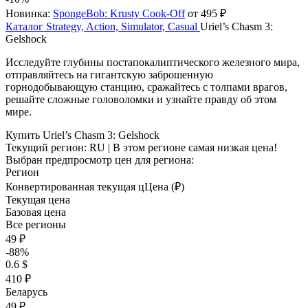
Новинка:
SpongeBob: Krusty Cook-Off
от 495 ₽
Каталог
Strategy, Action, Simulator, Casual
Uriel’s Chasm 3:
Gelshock
Исследуйте глубины постапокалиптического железного мира,
отправляйтесь на гигантскую заброшенную
горнодобывающую станцию, сражайтесь с толпами врагов,
решайте сложные головоломки и узнайте правду об этом
мире.
Купить Uriel’s Chasm 3: Gelshock
Текущий регион:
RU
| В этом регионе самая низкая цена!
Выбран предпросмотр цен для региона:
Регион
Конвертированная текущая ц
Ц
ена (₽)
Текущая цена
Базовая цена
Все регионы
49 ₽
-88%
0.6 $
410 ₽
Беларусь
49 ₽