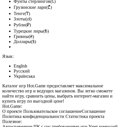
Фунты стерлингов(£)
Грузинские лари(₾)
Тенге(₸)
Злоты(zł)
Рубли(₽)
Турецкие лиры(₺)
Гривны(₴)
Доллары($)
Язык:
English
Русский
Українська
Каталог игр Hot.Game предоставляет максимальное
количество игр и ведущих магазинов. Вы легко сможете
найти игру, сравнить цены, выбрать интернет-магазин и
купить игру по выгодной цене!
Hot.Game:
О проекте
Пользовательское соглашение
Соглашение
Политика конфиденциальности
Статистика
проекта
Полезное:
Автосравнение ПК с сис.требованиями игр
Учет комиссий