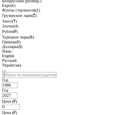
Белорусские рубли(р.)
Евро(€)
Фунты стерлингов(£)
Грузинские лари(₾)
Тенге(₸)
Злоты(zł)
Рубли(₽)
Турецкие лиры(₺)
Гривны(₴)
Доллары($)
Язык:
English
Русский
Українська
Год
Год
Цена (₽)
Цена (₽)