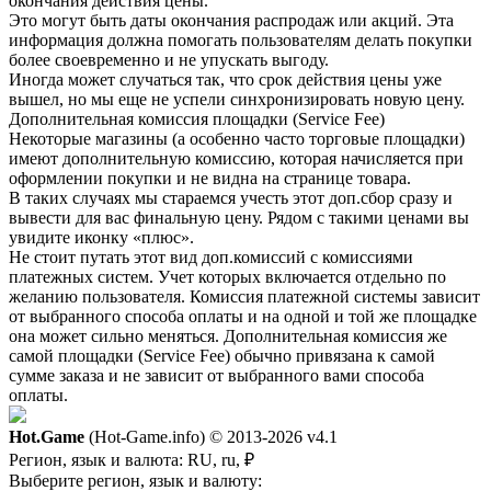
окончания действия цены.
Это могут быть даты окончания распродаж или акций. Эта
информация должна помогать пользователям делать покупки
более своевременно и не упускать выгоду.
Иногда может случаться так, что срок действия цены уже
вышел, но мы еще не успели синхронизировать новую цену.
Дополнительная комиссия площадки (Service Fee)
Некоторые магазины (а особенно часто торговые площадки)
имеют дополнительную комиссию, которая начисляется при
оформлении покупки и не видна на странице товара.
В таких случаях мы стараемся учесть этот доп.сбор сразу и
вывести для вас финальную цену. Рядом с такими ценами вы
увидите иконку «плюс».
Не стоит путать этот вид доп.комиссий с комиссиями
платежных систем. Учет которых включается отдельно по
желанию пользователя. Комиссия платежной системы зависит
от выбранного способа оплаты и на одной и той же площадке
она может сильно меняться. Дополнительная комиссия же
самой площадки (Service Fee) обычно привязана к самой
сумме заказа и не зависит от выбранного вами способа
оплаты.
Hot.Game
(Hot-Game.info) © 2013-2026
v4.1
Регион, язык и валюта:
RU, ru, ₽
Выберите регион, язык и валюту: