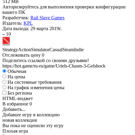
512 MB
Авторизируйтесь
для выполнения проверки конфигурации
вашего ПК
Разработчик:
Rail Slave Games
Издатель:
KPL
Дата выхода:
29 марта 2019г.
–
10
Strategy
Action
Simulator
Casual
Steam
Indie
Отслеживать цену
0
Поделитесь ссылкой со своими друзьями!
https://hot.game/ru-ru/game/Uriels-Chasm-3-Gelshock
Обычная
На цены
На системные требования
На график изменения цены
Без региона
HTML-виджет
В избранное
0
Добавить...
Добавьте игру в коллекцию
новая коллекция
Вы пока не оценили эту игру
Плохая игра