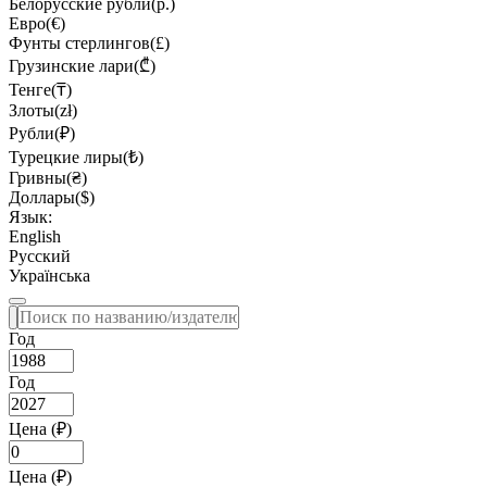
Белорусские рубли(р.)
Евро(€)
Фунты стерлингов(£)
Грузинские лари(₾)
Тенге(₸)
Злоты(zł)
Рубли(₽)
Турецкие лиры(₺)
Гривны(₴)
Доллары($)
Язык:
English
Русский
Українська
Год
Год
Цена (₽)
Цена (₽)