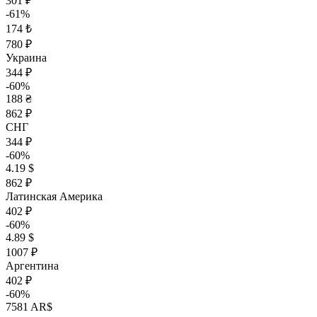
301 ₽
-61%
174 ₺
780 ₽
Украина
344 ₽
-60%
188 ₴
862 ₽
СНГ
344 ₽
-60%
4.19 $
862 ₽
Латинская Америка
402 ₽
-60%
4.89 $
1007 ₽
Аргентина
402 ₽
-60%
7581 AR$