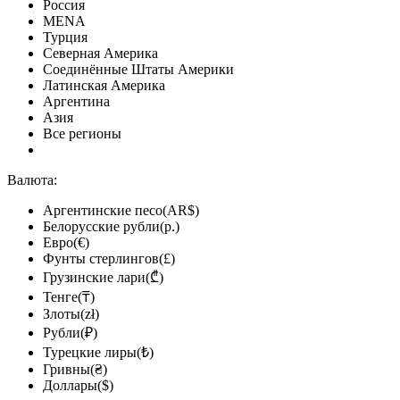
Россия
MENA
Турция
Северная Америка
Соединённые Штаты Америки
Латинская Америка
Аргентина
Азия
Все регионы
Валюта:
Аргентинские песо(AR$)
Белорусские рубли(р.)
Евро(€)
Фунты стерлингов(£)
Грузинские лари(₾)
Тенге(₸)
Злоты(zł)
Рубли(₽)
Турецкие лиры(₺)
Гривны(₴)
Доллары($)