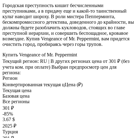
Городская преступность кишит бесчисленными
преступниками, а в придачу еще и какой-то таинственный
культ наводит шороху. В роли мистера Пепперминта,
бескомпромиссного детектива, доведенного до крайности, вы
должны будете разоблачить кукловодов, стоящих во главе
преступной иерархии, и совершить беспощадное, кровавое
возмездие. Купив Vengeance of Mr. Peppermint, вам придется
очистить город, пробираясь через горы трупов.
Купить Vengeance of Mr. Peppermint
Текущий регион:
RU
| В других регионах цена
от 301 ₽
(без
учета ком. при оплате)
Выбран предпросмотр цен для
региона:
Регион
Конвертированная текущая ц
Ц
ена (₽)
Текущая цена
Базовая цена
Все регионы
301 ₽
-85%
3.67 $
2025 ₽
Турция