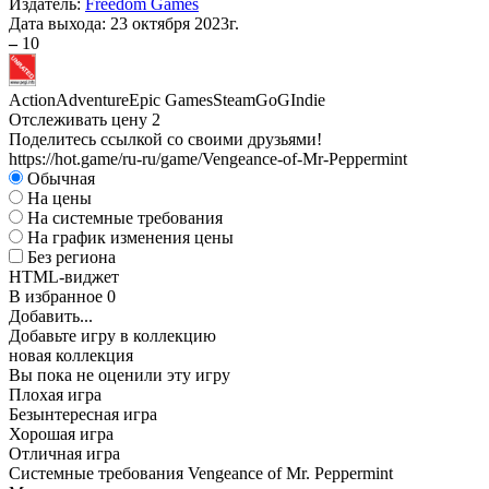
Издатель:
Freedom Games
Дата выхода:
23 октября 2023г.
–
10
Action
Adventure
Epic Games
Steam
GoG
Indie
Отслеживать цену
2
Поделитесь ссылкой со своими друзьями!
https://hot.game/ru-ru/game/Vengeance-of-Mr-Peppermint
Обычная
На цены
На системные требования
На график изменения цены
Без региона
HTML-виджет
В избранное
0
Добавить...
Добавьте игру в коллекцию
новая коллекция
Вы пока не оценили эту игру
Плохая игра
Безынтересная игра
Хорошая игра
Отличная игра
Системные требования Vengeance of Mr. Peppermint