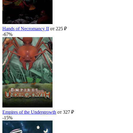
Hands of Necromancy II
от 225 ₽
-67%
Empires of the Undergrowth
от 327 ₽
-15%