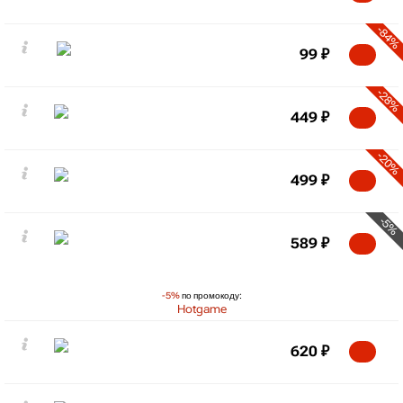
-84%
99
₽
-28%
449
₽
-20%
499
₽
-5%
589
₽
-5%
по промокоду:
Hotgame
620
₽