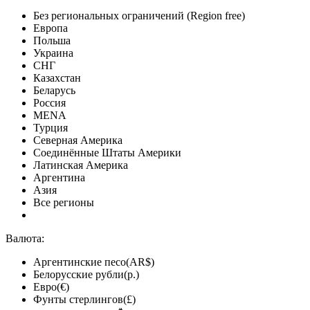
Без региональных ограничений (Region free)
Европа
Польша
Украина
СНГ
Казахстан
Беларусь
Россия
MENA
Турция
Северная Америка
Соединённые Штаты Америки
Латинская Америка
Аргентина
Азия
Все регионы
Валюта:
Аргентинские песо(AR$)
Белорусские рубли(р.)
Евро(€)
Фунты стерлингов(£)