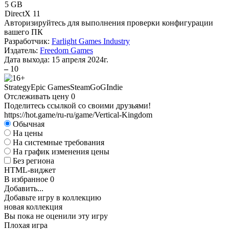
5 GB
DirectX 11
Авторизируйтесь
для выполнения проверки конфигурации
вашего ПК
Разработчик:
Farlight Games Industry
Издатель:
Freedom Games
Дата выхода:
15 апреля 2024г.
–
10
Strategy
Epic Games
Steam
GoG
Indie
Отслеживать цену
0
Поделитесь ссылкой со своими друзьями!
https://hot.game/ru-ru/game/Vertical-Kingdom
Обычная
На цены
На системные требования
На график изменения цены
Без региона
HTML-виджет
В избранное
0
Добавить...
Добавьте игру в коллекцию
новая коллекция
Вы пока не оценили эту игру
Плохая игра