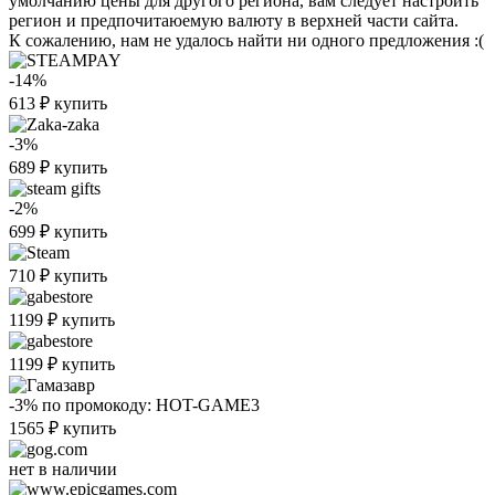
умолчанию цены для другого региона, вам следует настроить
регион и предпочитаюемую валюту в верхней части сайта.
К сожалению, нам не удалось найти ни одного предложения :(
-14%
613
₽
купить
-3%
689
₽
купить
-2%
699
₽
купить
710
₽
купить
1199
₽
купить
1199
₽
купить
-3%
по промокоду:
HOT-GAME3
1565
₽
купить
нет в наличии