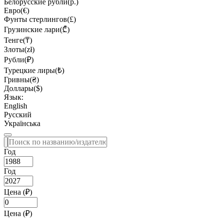
Белорусские рубли(р.)
Евро(€)
Фунты стерлингов(£)
Грузинские лари(₾)
Тенге(₸)
Злоты(zł)
Рубли(₽)
Турецкие лиры(₺)
Гривны(₴)
Доллары($)
Язык:
English
Русский
Українська
Год
Год
Цена (₽)
Цена (₽)