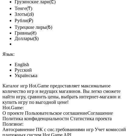
Грузинские лари(₾)
Тенге(₸)
Злоты(zł)
Рубли(₽)
Турецкие лиры(₺)
Гривны(₴)
Доллары($)
Язык:
English
Русский
Українська
Каталог игр Hot.Game предоставляет максимальное
количество игр и ведущих магазинов. Вы легко сможете
найти игру, сравнить цены, выбрать интернет-магазин и
купить игру по выгодной цене!
Hot.Game:
О проекте
Пользовательское соглашение
Соглашение
Политика конфиденциальности
Статистика
проекта
Полезное:
Автосравнение ПК с сис.требованиями игр
Учет комиссий
платежных систем
Hot.Game API