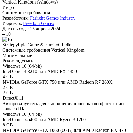
Vertical Kingdom
(
Windows
)
Инфо
Системные требования
Разработчик:
Farlight Games Industry
Издатель:
Freedom Games
Дата выхода:
15 апреля 2024г.
–
10
Strategy
Epic Games
Steam
GoG
Indie
Системные требования Vertical Kingdom
Минимальные
Рекомендуемые
Windows 10 (64-bit)
Intel Core i3-3210 или AMD FX-4350
4 GB
NVIDIA GeForce GTX 750 или AMD Radeon R7 260X
2 GB
2 GB
DirectX 11
Авторизируйтесь
для выполнения проверки конфигурации
вашего ПК
Windows 10 (64-bit)
Intel Core i5-6400 или AMD Ryzen 3 1200
8 GB
NVIDIA GeForce GTX 1060 (6GB) или AMD Radeon RX 470