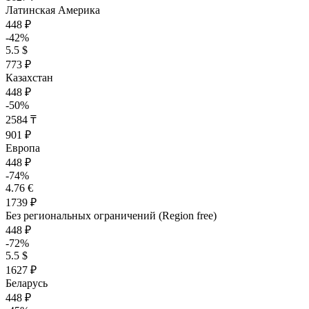
Латинская Америка
448 ₽
-42%
5.5 $
773 ₽
Казахстан
448 ₽
-50%
2584 ₸
901 ₽
Европа
448 ₽
-74%
4.76 €
1739 ₽
Без региональных ограничений (Region free)
448 ₽
-72%
5.5 $
1627 ₽
Беларусь
448 ₽