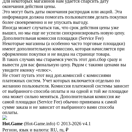
Для некоторых магазинов нам удается спарсить дату
окончания действия цены.
Это могут быть даты окончания распродаж или акций. Эта
информация должна помогать пользователям делать покупки
более своевременно и не упускать выгоду.
Иногда может случаться так, что срок действия цены уже
вышел, но мы еще не успели синхронизировать новую цену.
Дополнительная комиссия площадки (Service Fee)
Некоторые магазины (а особенно часто торговые площадки)
имеют дополнительную комиссию, которая начисляется при
оформлении покупки и не видна на странице товара.
В таких случаях мы стараемся учесть этот доп.сбор сразу и
вывести для вас финальную цену. Рядом с такими ценами вы
увидите иконку «плюс».
Не стоит путать этот вид доп.комиссий с комиссиями
платежных систем. Учет которых включается отдельно по
желанию пользователя. Комиссия платежной системы зависит
от выбранного способа оплаты и на одной и той же площадке
она может сильно меняться. Дополнительная комиссия же
самой площадки (Service Fee) обычно привязана к самой
сумме заказа и не зависит от выбранного вами способа
оплаты.
Hot.Game
(Hot-Game.info) © 2013-2026
v4.1
Регион, язык и валюта:
RU, ru, ₽