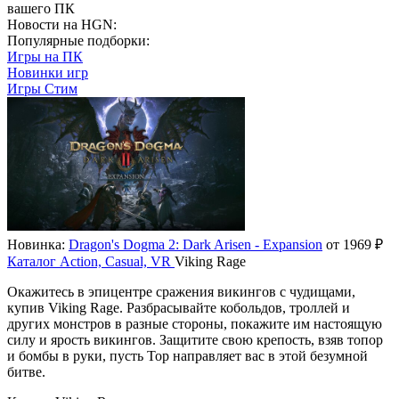
вашего ПК
Новости на HGN:
Популярные подборки:
Игры на ПК
Новинки игр
Игры Стим
Новинка:
Dragon's Dogma 2: Dark Arisen - Expansion
от 1969 ₽
Каталог
Action, Casual, VR
Viking Rage
Окажитесь в эпицентре сражения викингов с чудищами,
купив Viking Rage. Разбрасывайте кобольдов, троллей и
других монстров в разные стороны, покажите им настоящую
силу и ярость викингов. Защитите свою крепость, взяв топор
и бомбы в руки, пусть Тор направляет вас в этой безумной
битве.