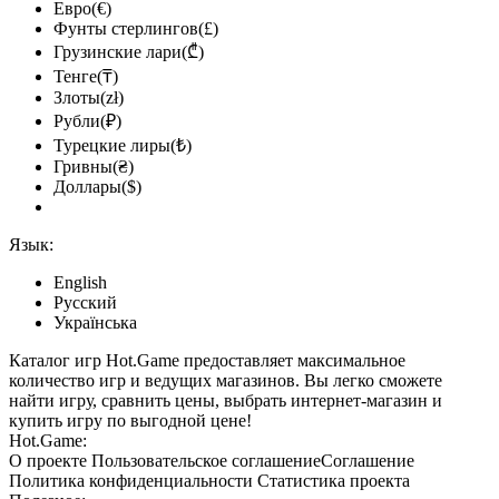
Евро(€)
Фунты стерлингов(£)
Грузинские лари(₾)
Тенге(₸)
Злоты(zł)
Рубли(₽)
Турецкие лиры(₺)
Гривны(₴)
Доллары($)
Язык:
English
Русский
Українська
Каталог игр Hot.Game предоставляет максимальное
количество игр и ведущих магазинов. Вы легко сможете
найти игру, сравнить цены, выбрать интернет-магазин и
купить игру по выгодной цене!
Hot.Game:
О проекте
Пользовательское соглашение
Соглашение
Политика конфиденциальности
Статистика
проекта