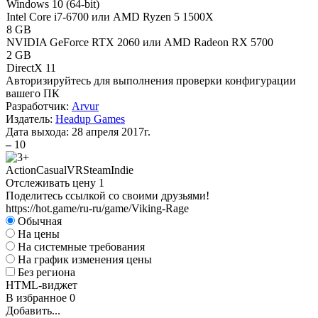
Windows 10 (64-bit)
Intel Core i7-6700 или AMD Ryzen 5 1500X
8 GB
NVIDIA GeForce RTX 2060 или AMD Radeon RX 5700
2 GB
DirectX 11
Авторизируйтесь
для выполнения проверки конфигурации
вашего ПК
Разработчик:
Arvur
Издатель:
Headup Games
Дата выхода:
28 апреля 2017г.
–
10
Action
Casual
VR
Steam
Indie
Отслеживать цену
1
Поделитесь ссылкой со своими друзьями!
https://hot.game/ru-ru/game/Viking-Rage
Обычная
На цены
На системные требования
На график изменения цены
Без региона
HTML-виджет
В избранное
0
Добавить...