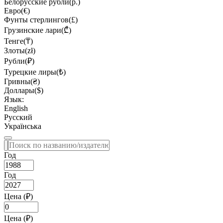
Белорусские рубли(р.)
Евро(€)
Фунты стерлингов(£)
Грузинские лари(₾)
Тенге(₸)
Злоты(zł)
Рубли(₽)
Турецкие лиры(₺)
Гривны(₴)
Доллары($)
Язык:
English
Русский
Українська
Год
Год
Цена (₽)
Цена (₽)