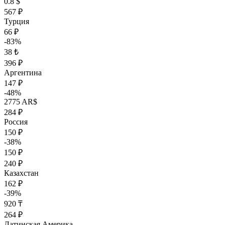
0.8 $
567 ₽
Турция
66 ₽
-83%
38 ₺
396 ₽
Аргентина
147 ₽
-48%
2775 AR$
284 ₽
Россия
150 ₽
-38%
150 ₽
240 ₽
Казахстан
162 ₽
-39%
920 ₸
264 ₽
Латинская Америка