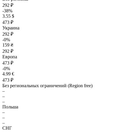
292 ₽
-38%
3.55 $
473 ₽
Украина
292 ₽
-0%
159 ₴
292 ₽
Европа
473 ₽
-0%
4.99 €
473 ₽
Без региональных ограничений (Region free)
–
–
–
Польша
–
–
–
СНГ