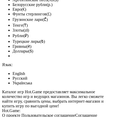
Белорусские рубли(р.)
Евро(€)
Фунты стерлингов(£)
Грузинские лари(₾)
Тенге(₸)
Злоты(zł)
Рубли(₽)
Турецкие лиры(₺)
Гривны(₴)
Доллары($)
Язык:
English
Русский
Українська
Каталог игр Hot.Game предоставляет максимальное
количество игр и ведущих магазинов. Вы легко сможете
найти игру, сравнить цены, выбрать интернет-магазин и
купить игру по выгодной цене!
Hot.Game:
О проекте
Пользовательское соглашение
Соглашение