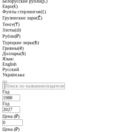
Белорусские рубли(р.)
Евро(€)
Фунты стерлингов(£)
Грузинские лари(₾)
Тенге(₸)
Злоты(zł)
Рубли(₽)
Турецкие лиры(₺)
Гривны(₴)
Доллары($)
Язык:
English
Русский
Українська
Год
Год
Цена (₽)
Цена (₽)