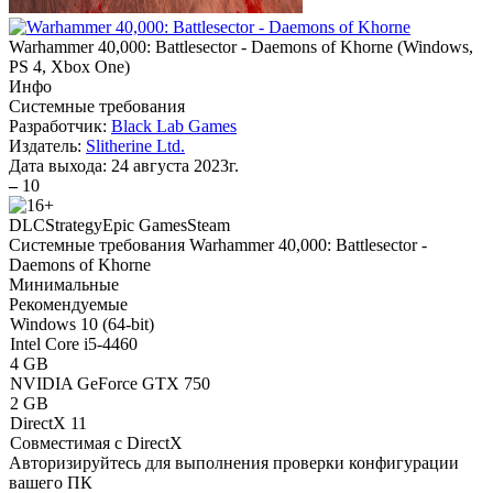
Warhammer 40,000: Battlesector - Daemons of Khorne
(
Windows,
PS 4, Xbox One
)
Инфо
Системные требования
Разработчик:
Black Lab Games
Издатель:
Slitherine Ltd.
Дата выхода:
24 августа 2023г.
–
10
DLC
Strategy
Epic Games
Steam
Системные требования Warhammer 40,000: Battlesector -
Daemons of Khorne
Минимальные
Рекомендуемые
Windows 10 (64-bit)
Intel Core i5-4460
4 GB
NVIDIA GeForce GTX 750
2 GB
DirectX 11
Совместимая с DirectX
Авторизируйтесь
для выполнения проверки конфигурации
вашего ПК