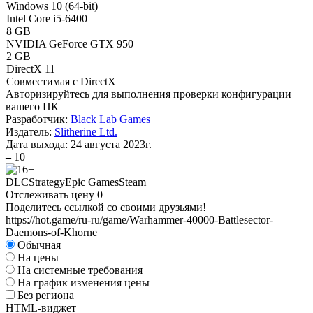
Windows 10 (64-bit)
Intel Core i5-6400
8 GB
NVIDIA GeForce GTX 950
2 GB
DirectX 11
Совместимая с DirectX
Авторизируйтесь
для выполнения проверки конфигурации
вашего ПК
Разработчик:
Black Lab Games
Издатель:
Slitherine Ltd.
Дата выхода:
24 августа 2023г.
–
10
DLC
Strategy
Epic Games
Steam
Отслеживать цену
0
Поделитесь ссылкой со своими друзьями!
https://hot.game/ru-ru/game/Warhammer-40000-Battlesector-
Daemons-of-Khorne
Обычная
На цены
На системные требования
На график изменения цены
Без региона
HTML-виджет