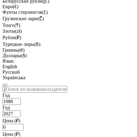
Белорусские рубли(р.)
Евро(€)
Фунты стерлингов(£)
Грузинские лари(₾)
Тенге(₸)
Злоты(zł)
Рубли(₽)
Турецкие лиры(₺)
Гривны(₴)
Доллары($)
Язык:
English
Русский
Українська
Год
Год
Цена (₽)
Цена (₽)