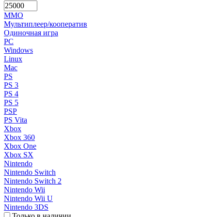
MMO
Мультиплеер/кооператив
Одиночная игра
PC
Windows
Linux
Mac
PS
PS 3
PS 4
PS 5
PSP
PS Vita
Xbox
Xbox 360
Xbox One
Xbox SX
Nintendo
Nintendo Switch
Nintendo Switch 2
Nintendo Wii
Nintendo Wii U
Nintendo 3DS
Только в наличии