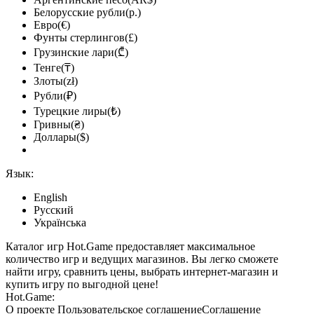
Белорусские рубли(р.)
Евро(€)
Фунты стерлингов(£)
Грузинские лари(₾)
Тенге(₸)
Злоты(zł)
Рубли(₽)
Турецкие лиры(₺)
Гривны(₴)
Доллары($)
Язык:
English
Русский
Українська
Каталог игр Hot.Game предоставляет максимальное
количество игр и ведущих магазинов. Вы легко сможете
найти игру, сравнить цены, выбрать интернет-магазин и
купить игру по выгодной цене!
Hot.Game:
О проекте
Пользовательское соглашение
Соглашение