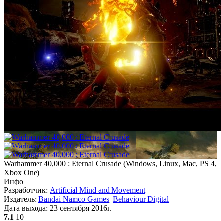
Warhammer 40,000 : Eternal Crusade
(
Windows, Linux, Mac, PS 4,
Xbox One
)
Инфо
Разработчик:
Artificial Mind and Movement
Издатель:
Bandai Namco Games
,
Behaviour Digital
Дата выхода:
23 сентября 2016г.
7.1
10