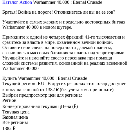
Каталог
Action
Warhammer 40,000 : Eternal Crusade
Братья! Война на пороге! Откликнетесь ли вы на ее зов?
Участвуйте в самых жарких и предельно достоверных битвах
Warhammer 40 000 в новом шутере.
Примкните к одной из четырех фракций 41-го тысячелетия и
сразитесь за власть в мире, охваченном вечной войной.
Оставьте свои следы на поверхности далекой планеты,
сразившись в массовых баталиях за власть над территориями.
Улучшайте и изменяйте своего персонажа при помощи
сложной системы развития, основанной на реалиях вселенной
Warhammer 40 000
Купить Warhammer 40,000 : Eternal Crusade
Текущий регион:
RU
| В других регионах этот товар доступен
к покупке с ценой
от 1382 ₽
(без учета ком. при оплате)
Выбран предпросмотр цен для региона:
Регион
Конвертированная текущая ц
Ц
ена (₽)
Текущая цена
Базовая цена
Все регионы
1382 ₽