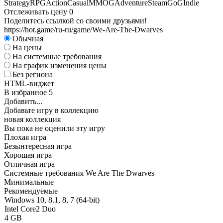
Strategy
RPG
Action
Casual
MMOG
Adventure
Steam
GoG
Indie
Отслеживать цену
0
Поделитесь ссылкой со своими друзьями!
https://hot.game/ru-ru/game/We-Are-The-Dwarves
Обычная
На цены
На системные требования
На график изменения цены
Без региона
HTML-виджет
В избранное
5
Добавить...
Добавьте игру в коллекцию
новая коллекция
Вы пока не оценили эту игру
Плохая игра
Безынтересная игра
Хорошая игра
Отличная игра
Системные требования We Are The Dwarves
Минимальные
Рекомендуемые
Windows 10, 8.1, 8, 7 (64-bit)
Intel Core2 Duo
4 GB