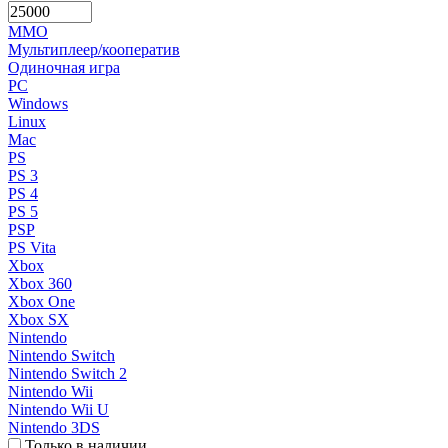
MMO
Мультиплеер/кооператив
Одиночная игра
PC
Windows
Linux
Mac
PS
PS 3
PS 4
PS 5
PSP
PS Vita
Xbox
Xbox 360
Xbox One
Xbox SX
Nintendo
Nintendo Switch
Nintendo Switch 2
Nintendo Wii
Nintendo Wii U
Nintendo 3DS
Только в наличии