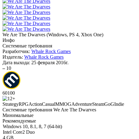
We Are The Dwarves
(
Windows, PS 4, Xbox One
)
Инфо
Системные требования
Разработчик:
Whale Rock Games
Издатель:
Whale Rock Games
Дата выхода:
25 февраля 2016г.
–
10
60
100
Strategy
RPG
Action
Casual
MMOG
Adventure
Steam
GoG
Indie
Системные требования We Are The Dwarves
Минимальные
Рекомендуемые
Windows 10, 8.1, 8, 7 (64-bit)
Intel Core2 Duo
4 GB