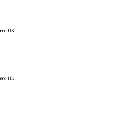
шего ПК
шего ПК