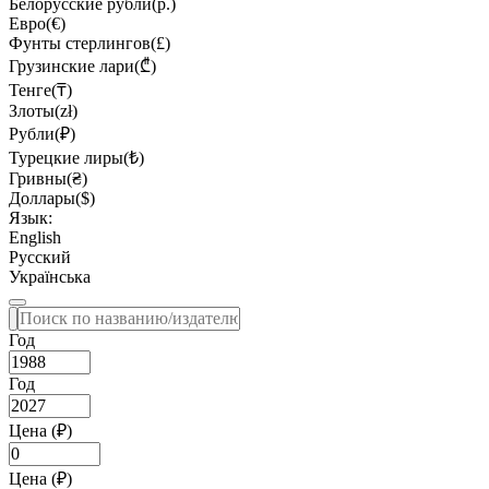
Белорусские рубли(р.)
Евро(€)
Фунты стерлингов(£)
Грузинские лари(₾)
Тенге(₸)
Злоты(zł)
Рубли(₽)
Турецкие лиры(₺)
Гривны(₴)
Доллары($)
Язык:
English
Русский
Українська
Год
Год
Цена (₽)
Цена (₽)