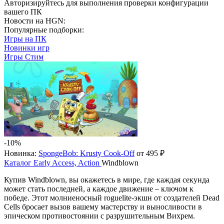
Авторизируйтесь
для выполнения проверки конфигурации
вашего ПК
Новости на HGN:
Популярные подборки:
Игры на ПК
Новинки игр
Игры Стим
-10%
Новинка:
SpongeBob: Krusty Cook-Off
от 495 ₽
Каталог
Early Access, Action
Windblown
Купив Windblown, вы окажетесь в мире, где каждая секунда
может стать последней, а каждое движение – ключом к
победе. Этот молниеносный roguelite-экшн от создателей Dead
Cells бросает вызов вашему мастерству и выносливости в
эпическом противостоянии с разрушительным Вихрем.