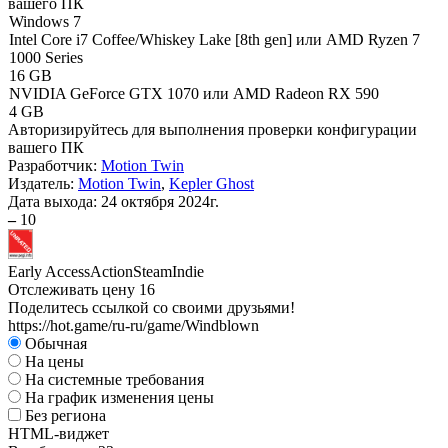
вашего ПК
Windows 7
Intel Core i7 Coffee/Whiskey Lake [8th gen] или AMD Ryzen 7
1000 Series
16 GB
NVIDIA GeForce GTX 1070 или AMD Radeon RX 590
4 GB
Авторизируйтесь
для выполнения проверки конфигурации
вашего ПК
Разработчик:
Motion Twin
Издатель:
Motion Twin
,
Kepler Ghost
Дата выхода:
24 октября 2024г.
–
10
Early Access
Action
Steam
Indie
Отслеживать цену
16
Поделитесь ссылкой со своими друзьями!
https://hot.game/ru-ru/game/Windblown
Обычная
На цены
На системные требования
На график изменения цены
Без региона
HTML-виджет