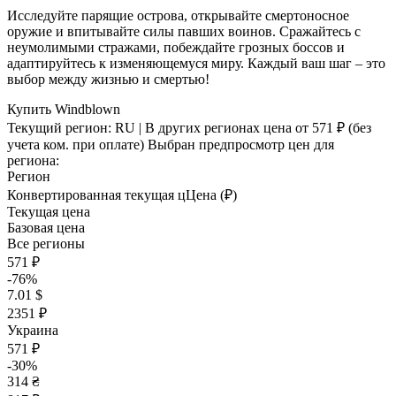
Исследуйте парящие острова, открывайте смертоносное
оружие и впитывайте силы павших воинов. Сражайтесь с
неумолимыми стражами, побеждайте грозных боссов и
адаптируйтесь к изменяющемуся миру. Каждый ваш шаг – это
выбор между жизнью и смертью!
Купить Windblown
Текущий регион:
RU
| В других регионах цена
от 571 ₽
(без
учета ком. при оплате)
Выбран предпросмотр цен для
региона:
Регион
Конвертированная текущая ц
Ц
ена (₽)
Текущая цена
Базовая цена
Все регионы
571 ₽
-76%
7.01 $
2351 ₽
Украина
571 ₽
-30%
314 ₴