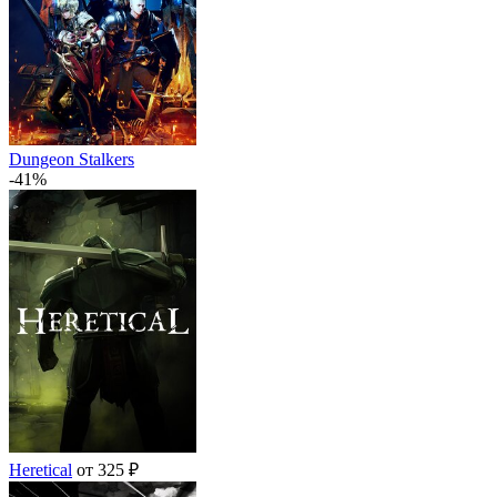
Dungeon Stalkers
-41%
Heretical
от 325 ₽