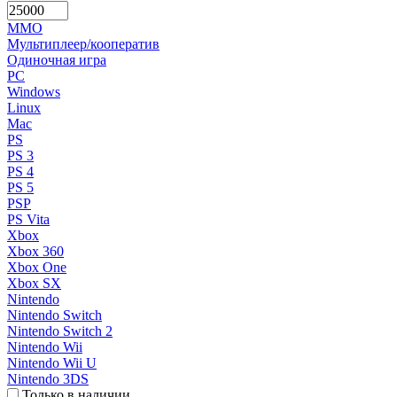
MMO
Мультиплеер/кооператив
Одиночная игра
PC
Windows
Linux
Mac
PS
PS 3
PS 4
PS 5
PSP
PS Vita
Xbox
Xbox 360
Xbox One
Xbox SX
Nintendo
Nintendo Switch
Nintendo Switch 2
Nintendo Wii
Nintendo Wii U
Nintendo 3DS
Только в наличии