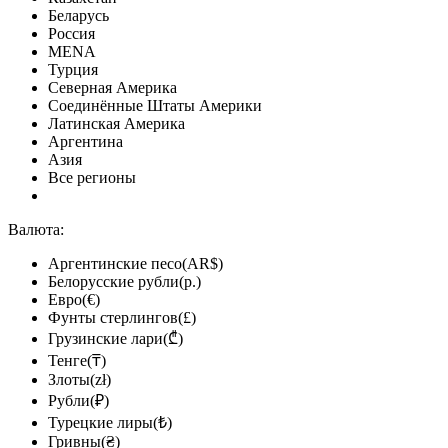
Беларусь
Россия
MENA
Турция
Северная Америка
Соединённые Штаты Америки
Латинская Америка
Аргентина
Азия
Все регионы
Валюта:
Аргентинские песо(AR$)
Белорусские рубли(р.)
Евро(€)
Фунты стерлингов(£)
Грузинские лари(₾)
Тенге(₸)
Злоты(zł)
Рубли(₽)
Турецкие лиры(₺)
Гривны(₴)