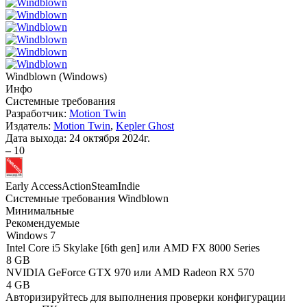
Windblown
(
Windows
)
Инфо
Системные требования
Разработчик:
Motion Twin
Издатель:
Motion Twin
,
Kepler Ghost
Дата выхода:
24 октября 2024г.
–
10
Early Access
Action
Steam
Indie
Системные требования Windblown
Минимальные
Рекомендуемые
Windows 7
Intel Core i5 Skylake [6th gen] или AMD FX 8000 Series
8 GB
NVIDIA GeForce GTX 970 или AMD Radeon RX 570
4 GB
Авторизируйтесь
для выполнения проверки конфигурации