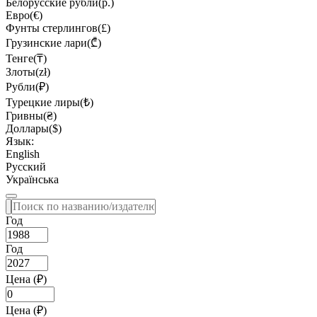
Белорусские рубли(р.)
Евро(€)
Фунты стерлингов(£)
Грузинские лари(₾)
Тенге(₸)
Злоты(zł)
Рубли(₽)
Турецкие лиры(₺)
Гривны(₴)
Доллары($)
Язык:
English
Русский
Українська
Год
Год
Цена (₽)
Цена (₽)