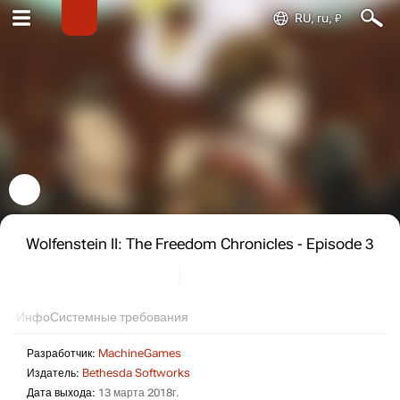
RU, ru, ₽
Wolfenstein II: The Freedom Chronicles - Episode 3
Инфо
Системные требования
Разработчик:
MachineGames
Издатель:
Bethesda Softworks
Дата выхода:
13 марта 2018г.