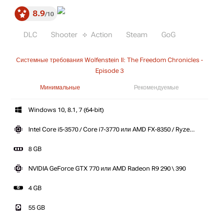
8.9
10
DLC
Shooter
Action
Steam
GoG
Системные требования Wolfenstein II: The Freedom Chronicles -
Episode 3
Минимальные
Рекомендуемые
Windows 10, 8.1, 7 (64-bit)
Intel Core i5-3570 / Core i7-3770 или AMD FX-8350 / Ryzen
5 1400
8 GB
NVIDIA GeForce GTX 770 или AMD Radeon R9 290 \ 390
4 GB
55 GB