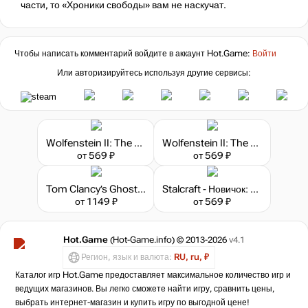
части, то «Хроники свободы» вам не наскучат.
Чтобы написать комментарий войдите в аккаунт
Hot.Game
:
Войти
Или авторизируйтесь используя другие сервисы:
Wolfenstein II: The Freedom Chronicles - Episode 2
Wolfenstein II: The Freedom Chronicles - Episode 1
от 569 ₽
от 569 ₽
Tom Clancy’s Ghost Recon: Wildlands - Season Pass
Stalcraft - Новичок: Боец (перс.)
от 1149 ₽
от 569 ₽
Hot.Game
(Hot-Game.info) © 2013-2026
v4.1
Регион, язык и валюта:
RU, ru, ₽
Каталог игр Hot.Game предоставляет максимальное количество игр и
ведущих магазинов. Вы легко сможете найти игру, сравнить цены,
выбрать интернет-магазин и купить игру по выгодной цене!