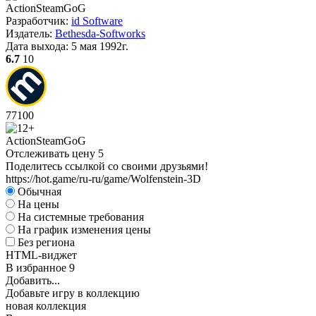
Action
Steam
GoG
Разработчик:
id Software
Издатель:
Bethesda-Softworks
Дата выхода:
5 мая 1992г.
6.7
10
77
100
Action
Steam
GoG
Отслеживать цену
5
Поделитесь ссылкой со своими друзьями!
https://hot.game/ru-ru/game/Wolfenstein-3D
Обычная
На цены
На системные требования
На график изменения цены
Без региона
HTML-виджет
В избранное
9
Добавить...
Добавьте игру в коллекцию
новая коллекция