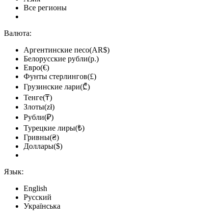
Все регионы
Валюта:
Аргентинские песо(AR$)
Белорусские рубли(р.)
Евро(€)
Фунты стерлингов(£)
Грузинские лари(₾)
Тенге(₸)
Злоты(zł)
Рубли(₽)
Турецкие лиры(₺)
Гривны(₴)
Доллары($)
Язык:
English
Русский
Українська