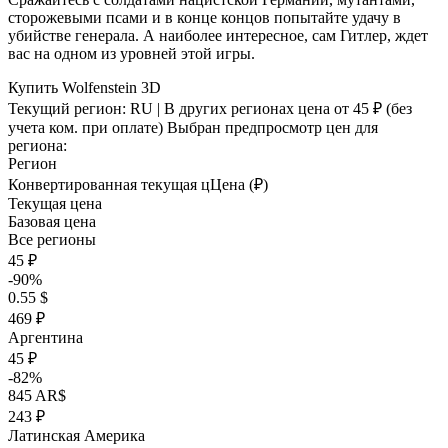
сторожевыми псами и в конце концов попытайте удачу в
убийстве генерала. А наиболее интересное, сам Гитлер, ждет
вас на одном из уровней этой игры.
Купить Wolfenstein 3D
Текущий регион:
RU
| В других регионах цена
от 45 ₽
(без
учета ком. при оплате)
Выбран предпросмотр цен для
региона:
Регион
Конвертированная текущая ц
Ц
ена (₽)
Текущая цена
Базовая цена
Все регионы
45 ₽
-90%
0.55 $
469 ₽
Аргентина
45 ₽
-82%
845 AR$
243 ₽
Латинская Америка