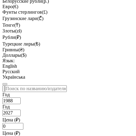
Белорусские рубли(р.)
Евро(€)
Фунты стерлингов(£)
Грузинские лари(₾)
Тенге(₸)
Злоты(zł)
Рубли(₽)
Турецкие лиры(₺)
Гривны(₴)
Доллары($)
Язык:
English
Русский
Українська
Год
Год
Цена (₽)
Цена (₽)