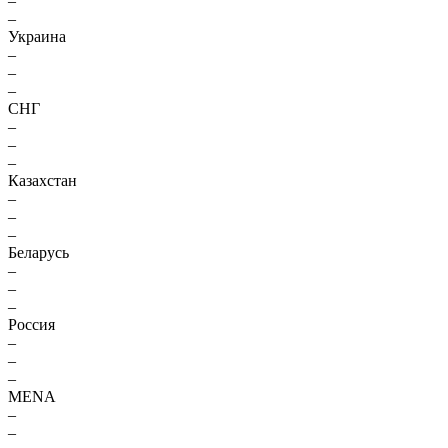
–
–
Украина
–
–
–
СНГ
–
–
–
Казахстан
–
–
–
Беларусь
–
–
–
Россия
–
–
–
MENA
–
–