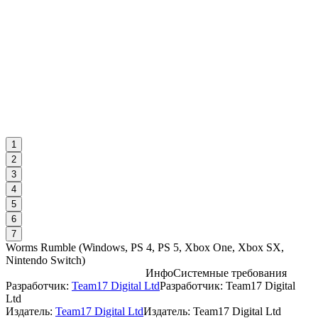
1
2
3
4
5
6
7
Worms Rumble
(
Windows, PS 4, PS 5, Xbox One, Xbox SX,
Nintendo Switch
)
Инфо
Системные требования
Разработчик:
Team17 Digital Ltd
Разработчик: Team17 Digital
С
Ltd
Издатель:
Team17 Digital Ltd
Издатель: Team17 Digital Ltd