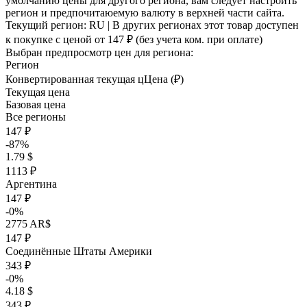
умолчанию цены для другого региона, вам следует настроить
регион и предпочитаюемую валюту в верхней части сайта.
Текущий регион:
RU
| В других регионах этот товар доступен
к покупке с ценой
от 147 ₽
(без учета ком. при оплате)
Выбран предпросмотр цен для региона:
Регион
Конвертированная текущая ц
Ц
ена (₽)
Текущая цена
Базовая цена
Все регионы
147 ₽
-87%
1.79 $
1113 ₽
Аргентина
147 ₽
-0%
2775 AR$
147 ₽
Соединённые Штаты Америки
343 ₽
-0%
4.18 $
343 ₽