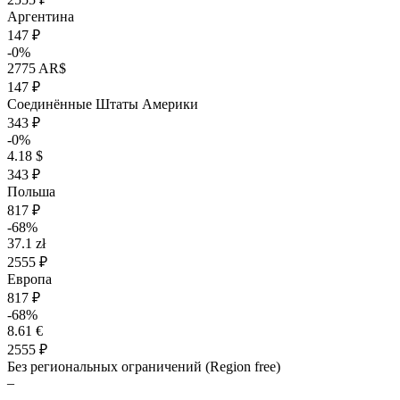
Аргентина
147 ₽
-0%
2775 AR$
147 ₽
Соединённые Штаты Америки
343 ₽
-0%
4.18 $
343 ₽
Польша
817 ₽
-68%
37.1 zł
2555 ₽
Европа
817 ₽
-68%
8.61 €
2555 ₽
Без региональных ограничений (Region free)
–
–