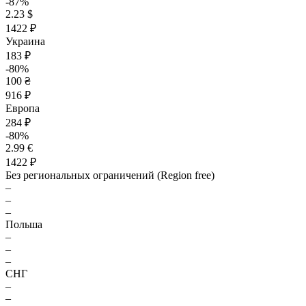
-87%
2.23 $
1422 ₽
Украина
183 ₽
-80%
100 ₴
916 ₽
Европа
284 ₽
-80%
2.99 €
1422 ₽
Без региональных ограничений (Region free)
–
–
–
Польша
–
–
–
СНГ
–
–