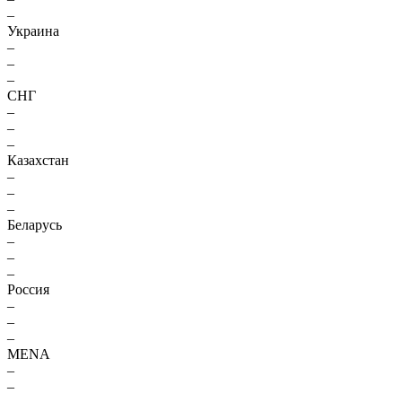
–
Украина
–
–
–
СНГ
–
–
–
Казахстан
–
–
–
Беларусь
–
–
–
Россия
–
–
–
MENA
–
–