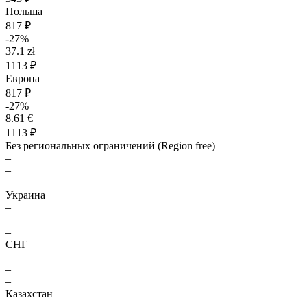
Польша
817 ₽
-27%
37.1 zł
1113 ₽
Европа
817 ₽
-27%
8.61 €
1113 ₽
Без региональных ограничений (Region free)
–
–
–
Украина
–
–
–
СНГ
–
–
–
Казахстан
–