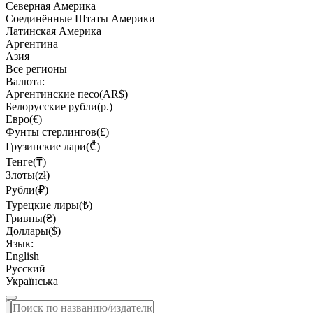
Северная Америка
Соединённые Штаты Америки
Латинская Америка
Аргентина
Азия
Все регионы
Валюта:
Аргентинские песо(AR$)
Белорусские рубли(р.)
Евро(€)
Фунты стерлингов(£)
Грузинские лари(₾)
Тенге(₸)
Злоты(zł)
Рубли(₽)
Турецкие лиры(₺)
Гривны(₴)
Доллары($)
Язык:
English
Русский
Українська