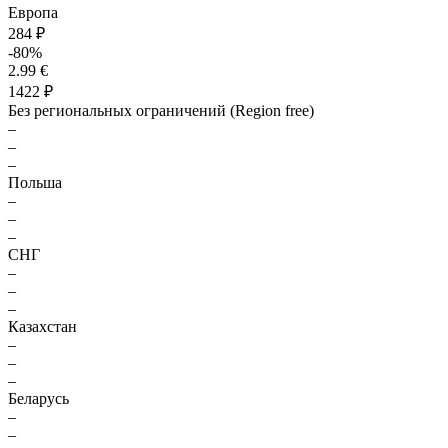
Европа
284 ₽
-80%
2.99 €
1422 ₽
Без региональных ограничений (Region free)
–
–
–
Польша
–
–
–
СНГ
–
–
–
Казахстан
–
–
–
Беларусь
–
–