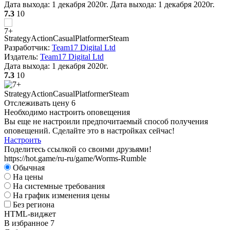
Дата выхода:
1 декабря 2020г.
Дата выхода: 1 декабря 2020г.
W
7.3
10
Strategy
Action
Casual
Platformer
Steam
Разработчик:
Team17 Digital Ltd
Издатель:
Team17 Digital Ltd
Дата выхода:
1 декабря 2020г.
А
7.3
10
W
Strategy
Action
Casual
Platformer
Steam
Отслеживать цену
6
Необходимо настроить оповещения
Вы еще не настроили предпочитаемый способ получения
оповещений. Сделайте это в настройках сейчас!
Настроить
Поделитесь ссылкой со своими друзьями!
А
https://hot.game/ru-ru/game/Worms-Rumble
Обычная
На цены
На системные требования
На график изменения цены
Без региона
HTML-виджет
В избранное
7