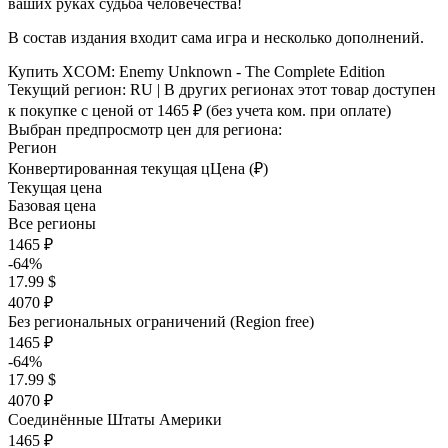
ваших руках судьба человечества!
В состав издания входит сама игра и несколько дополнений.
Купить XCOM: Enemy Unknown - The Complete Edition
Текущий регион:
RU
| В других регионах этот товар доступен
к покупке с ценой
от 1465 ₽
(без учета ком. при оплате)
Выбран предпросмотр цен для региона:
Регион
Конвертированная текущая ц
Ц
ена (₽)
Текущая цена
Базовая цена
Все регионы
1465 ₽
-64%
17.99 $
4070 ₽
Без региональных ограничений (Region free)
1465 ₽
-64%
17.99 $
4070 ₽
Соединённые Штаты Америки
1465 ₽