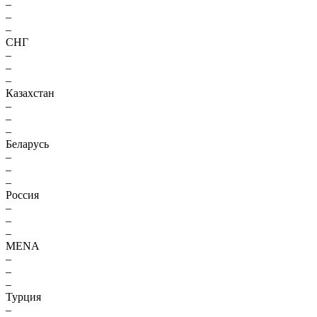
–
–
–
СНГ
–
–
–
Казахстан
–
–
–
Беларусь
–
–
–
Россия
–
–
–
MENA
–
–
–
Турция
–