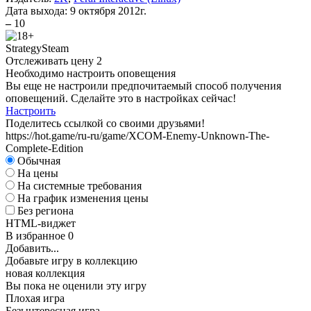
Дата выхода:
9 октября 2012г.
D
–
10
А
Strategy
Steam
Отслеживать цену
2
Необходимо настроить оповещения
Вы еще не настроили предпочитаемый способ получения
оповещений. Сделайте это в настройках сейчас!
Настроить
Поделитесь ссылкой со своими друзьями!
S
https://hot.game/ru-ru/game/XCOM-Enemy-Unknown-The-
Complete-Edition
D
Обычная
На цены
А
На системные требования
На график изменения цены
Без региона
HTML-виджет
В избранное
0
Добавить...
Добавьте игру в коллекцию
новая коллекция
Вы пока не оценили эту игру
Плохая игра
Безынтересная игра