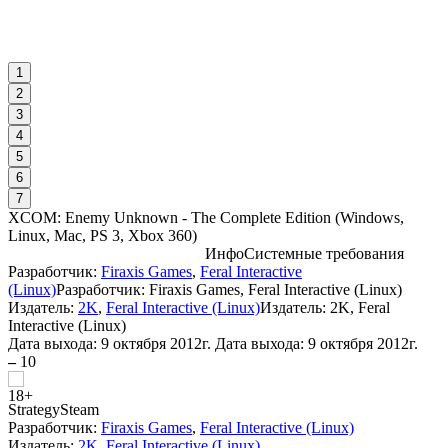
1
2
3
4
5
6
7
XCOM: Enemy Unknown - The Complete Edition
(
Windows,
Linux, Mac, PS 3, Xbox 360
)
Инфо
Системные требования
Разработчик:
Firaxis Games
,
Feral Interactive
(Linux)
Разработчик: Firaxis Games, Feral Interactive (Linux)
C
Издатель:
2K
,
Feral Interactive (Linux)
Издатель: 2K, Feral
Interactive (Linux)
Дата выхода:
9 октября 2012г.
Дата выхода: 9 октября 2012г.
–
10
Strategy
Steam
Разработчик:
Firaxis Games
,
Feral Interactive (Linux)
Издатель:
2K
,
Feral Interactive (Linux)