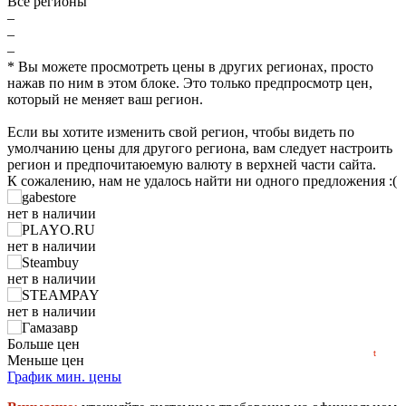
Все регионы
–
–
–
* Вы можете просмотреть цены в других регионах, просто
нажав по ним в этом блоке. Это только предпросмотр цен,
который не меняет ваш регион.
Если вы хотите изменить свой регион, чтобы видеть по
умолчанию цены для другого региона, вам следует настроить
регион и предпочитаюемую валюту в верхней части сайта.
₽
К сожалению, нам не удалось найти ни одного предложения :(
max
1199
1,200
нет в наличии
1,000
нет в наличии
800
600
нет в наличии
400
min
199
нет в наличии
200
2023
2024
2025
2026
нет в наличии
Больше цен
t
Меньше цен
нет в наличии
График мин. цены