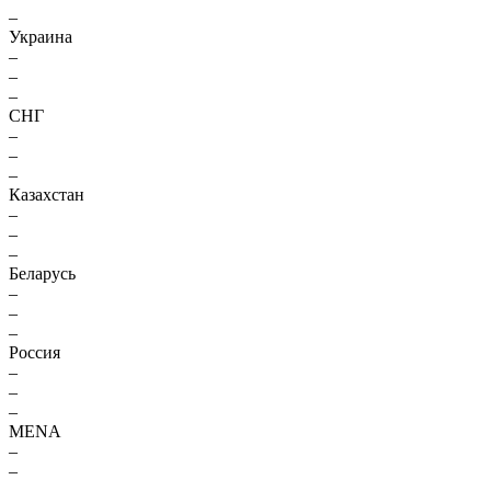
–
Украина
–
–
–
СНГ
–
–
–
Казахстан
–
–
–
Беларусь
–
–
–
Россия
–
–
–
MENA
–
–
–