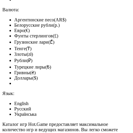
Валюта:
Аргентинские песо(AR$)
Белорусские рубли(р.)
Евро(€)
Фунты стерлингов(£)
Грузинские лари(₾)
Тенге(₸)
Злоты(zł)
Рубли(₽)
Турецкие лиры(₺)
Гривны(₴)
Доллары($)
Язык:
English
Русский
Українська
Каталог игр Hot.Game предоставляет максимальное
количество игр и ведущих магазинов. Вы легко сможете