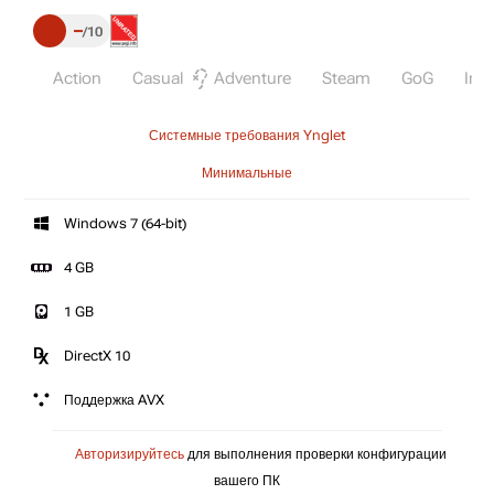
–
10
Action
Casual
Adventure
Steam
GoG
Indi
Системные требования Ynglet
Минимальные
Windows 7 (64-bit)
4 GB
1 GB
DirectX 10
Поддержка AVX
Авторизируйтесь
для выполнения проверки конфигурации
вашего ПК