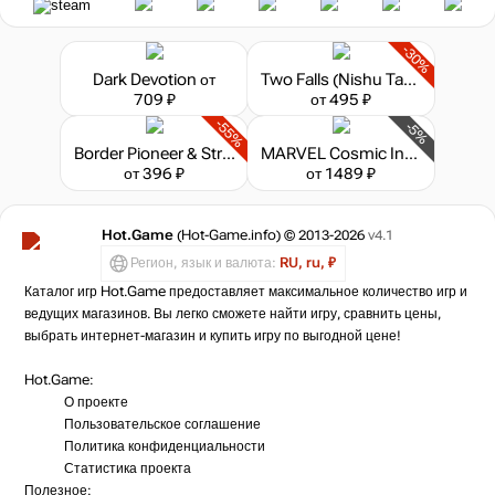
-30%
Dark Devotion
от
Two Falls (Nishu Takuatshina)
709 ₽
от 495 ₽
-55%
-5%
Border Pioneer & Stray Path Bundle
MARVEL Cosmic Invasion
от 396 ₽
от 1489 ₽
Hot.Game
(Hot-Game.info) © 2013-2026
v4.1
Регион, язык и валюта:
RU, ru, ₽
Каталог игр Hot.Game предоставляет максимальное количество игр и
ведущих магазинов. Вы легко сможете найти игру, сравнить цены,
выбрать интернет-магазин и купить игру по выгодной цене!
Hot.Game:
О проекте
Пользовательское соглашение
Политика конфиденциальности
Статистика
проекта
Полезное: