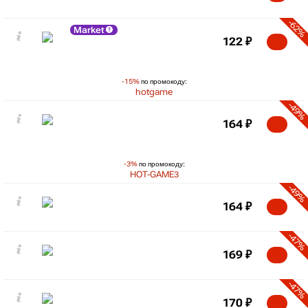
-62%
Market
122
₽
-15%
по промокоду:
hotgame
-49%
164
₽
-3%
по промокоду:
HOT-GAME3
-49%
164
₽
-47%
169
₽
-47%
170
₽