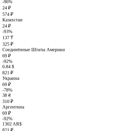
-96%
24 ₽
574 ₽
Казахстан
24 ₽
-93%
137 ₸
325 ₽
Соединённые Штаты Америки
69 ₽
-92%
0.84 $
821 ₽
Украина
69 ₽
-78%
38 ₴
310 ₽
Аргентина
69 ₽
-92%
1302 AR$
821 ₽