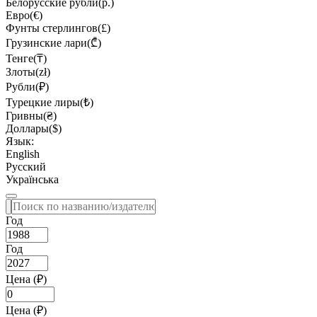
Белорусские рубли(р.)
Евро(€)
Фунты стерлингов(£)
Грузинские лари(₾)
Тенге(₸)
Злоты(zł)
Рубли(₽)
Турецкие лиры(₺)
Гривны(₴)
Доллары($)
Язык:
English
Русский
Українська
Год
Год
Цена (₽)
Цена (₽)