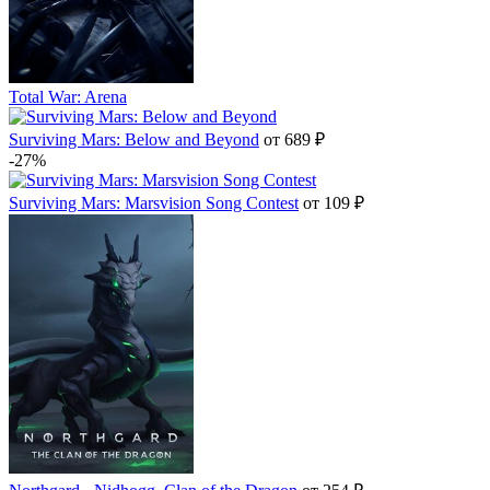
Total War: Arena
Surviving Mars: Below and Beyond
от 689 ₽
-27%
Surviving Mars: Marsvision Song Contest
от 109 ₽