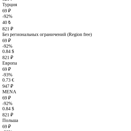
Турция
69 ₽
-92%
40 ₺
821 ₽
Без региональных ограничений (Region free)
69 ₽
-92%
0.84 $
821 ₽
Европа
69 ₽
-93%
0.73 €
947 ₽
MENA
69 ₽
-92%
0.84 $
821 ₽
Польша
69 ₽