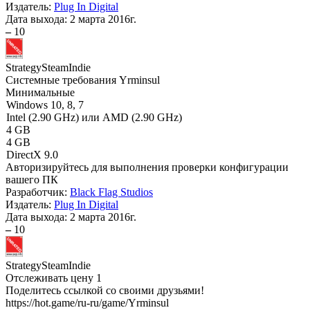
Издатель:
Plug In Digital
Дата выхода:
2 марта 2016г.
–
10
Strategy
Steam
Indie
Системные требования Yrminsul
Минимальные
Windows 10, 8, 7
Intel (2.90 GHz) или AMD (2.90 GHz)
4 GB
4 GB
DirectX 9.0
Авторизируйтесь
для выполнения проверки конфигурации
вашего ПК
Разработчик:
Black Flag Studios
Издатель:
Plug In Digital
Дата выхода:
2 марта 2016г.
–
10
Strategy
Steam
Indie
Отслеживать цену
1
Поделитесь ссылкой со своими друзьями!
https://hot.game/ru-ru/game/Yrminsul