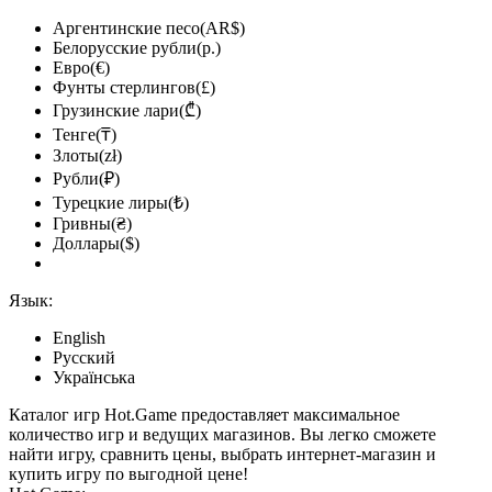
Аргентинские песо(AR$)
Белорусские рубли(р.)
Евро(€)
Фунты стерлингов(£)
Грузинские лари(₾)
Тенге(₸)
Злоты(zł)
Рубли(₽)
Турецкие лиры(₺)
Гривны(₴)
Доллары($)
Язык:
English
Русский
Українська
Каталог игр Hot.Game предоставляет максимальное
количество игр и ведущих магазинов. Вы легко сможете
найти игру, сравнить цены, выбрать интернет-магазин и
купить игру по выгодной цене!