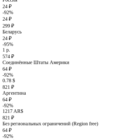
24 ₽
-92%
24 ₽
299 ₽
Беларусь
24 ₽
-95%
1 р.
574 ₽
Соединённые Штаты Америки
64 ₽
-92%
0.78 $
821 ₽
Аргентина
64 ₽
-92%
1217 AR$
821 ₽
Без региональных ограничений (Region free)
64 ₽
-92%