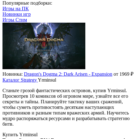
Популярные подборки:
Игры на ПК
Новинки игр
Игры Стим
Новинка:
Dragon's Dogma 2: Dark Arisen - Expansion
от 1969 ₽
Каталог
Strategy
Yrminsul
Станьте грозой фантастических островов, купив Yrminsul.
Просмотрев 10 комиксов об игровом мире, узнайте все его
секреты и тайны. Планируйте тактику ваших сражений,
чтобы суметь противостоять десяткам наступающих
противников и разным типам вражеских армий. Научитесь
мудро распоряжаться ресурсами и разрабатывать стратегию
битв.
Купить Yrminsul