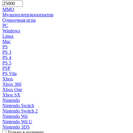
MMO
Мультиплеер/кооператив
Одиночная игра
PC
Windows
Linux
Mac
PS
PS 3
PS 4
PS 5
PSP
PS Vita
Xbox
Xbox 360
Xbox One
Xbox SX
Nintendo
Nintendo Switch
Nintendo Switch 2
Nintendo Wii
Nintendo Wii U
Nintendo 3DS
Только в наличии