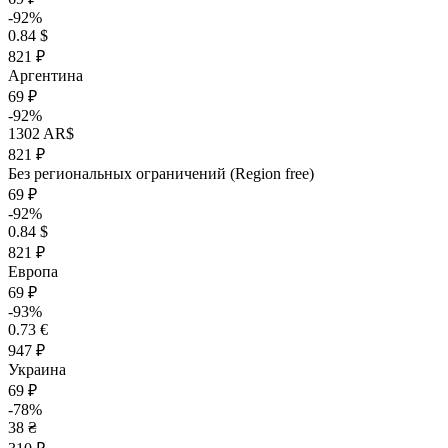
-92%
0.84 $
821 ₽
Аргентина
69 ₽
-92%
1302 AR$
821 ₽
Без региональных ограничений (Region free)
69 ₽
-92%
0.84 $
821 ₽
Европа
69 ₽
-93%
0.73 €
947 ₽
Украина
69 ₽
-78%
38 ₴