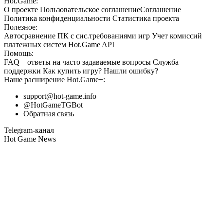
Hot.Game:
О проекте
Пользовательское соглашение
Соглашение
Политика конфиденциальности
Статистика
проекта
Полезное:
Автосравнение ПК с сис.требованиями игр
Учет комиссий
платежных систем
Hot.Game API
Помощь:
FAQ
– ответы на часто задаваемые вопросы
Служба
поддержки
Как купить игру?
Нашли ошибку?
Наше расширение
Hot.Game+
:
support@hot-game.info
@HotGameTGBot
Обратная связь
Telegram-канал
Hot Game News