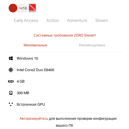
–
10
Early Access
Action
Adventure
Steam
Системные требования ZERO Sievert
Минимальные
Рекомендуемые
Windows 10
Intel Core2 Duo E8400
4 GB
300 MB
Встроенная GPU
Авторизируйтесь
для выполнения проверки конфигурации
вашего ПК