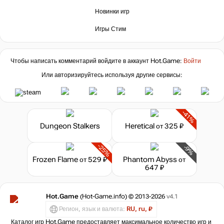
Новинки игр
Игры Стим
Чтобы написать комментарий войдите в аккаунт
Hot.Game
:
Войти
Или авторизируйтесь используя другие сервисы:
-41%
Dungeon Stalkers
Heretical
от 325 ₽
-25%
-9%
Frozen Flame
от 529 ₽
Phantom Abyss
от
647 ₽
Hot.Game
(Hot-Game.info) © 2013-2026
v4.1
Регион, язык и валюта:
RU, ru, ₽
Каталог игр Hot.Game предоставляет максимальное количество игр и