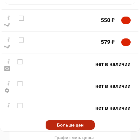
550
₽
579
₽
нет в наличии
₽
max
550
500
нет в наличии
400
300
200
нет в наличии
min
87
100
2020
2025
Больше цен
t
нет в наличии
График мин. цены