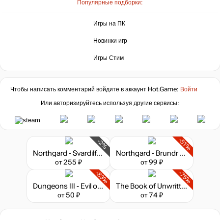
Популярные подборки:
Игры на ПК
Новинки игр
Игры Стим
Чтобы написать комментарий войдите в аккаунт
Hot.Game
:
Войти
Или авторизируйтесь используя другие сервисы:
-51%
-2%
Northgard - Svardilfari, Clan of the Horse
Northgard - Brundr & Kaelinn, Clan of the Lynx
от 255 ₽
от 99 ₽
-83%
-75%
Dungeons III - Evil of the Caribbean
The Book of Unwritten Tales
от 50 ₽
от 74 ₽