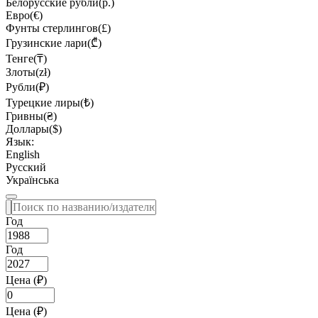
Белорусские рубли(р.)
Евро(€)
Фунты стерлингов(£)
Грузинские лари(₾)
Тенге(₸)
Злоты(zł)
Рубли(₽)
Турецкие лиры(₺)
Гривны(₴)
Доллары($)
Язык:
English
Русский
Українська
Год
Год
Цена (₽)
Цена (₽)