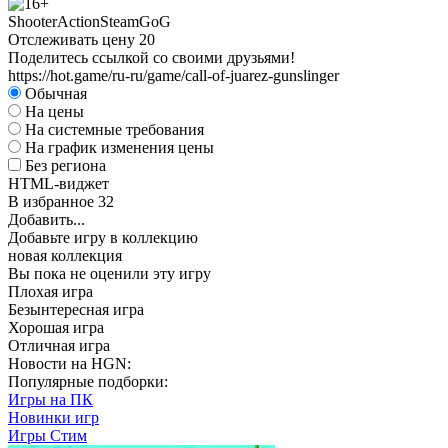
Shooter
Action
Steam
GoG
Отслеживать цену
20
Поделитесь ссылкой со своими друзьями!
https://hot.game/ru-ru/game/call-of-juarez-gunslinger
Обычная
На цены
На системные требования
На график изменения цены
Без региона
HTML-виджет
В избранное
32
Добавить...
Добавьте игру в коллекцию
новая коллекция
Вы пока не оценили эту игру
Плохая игра
Безынтересная игра
Хорошая игра
Отличная игра
Новости на HGN:
Популярные подборки:
Игры на ПК
Новинки игр
Игры Стим