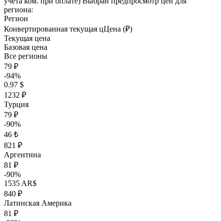
учета ком. при оплате)
Выбран предпросмотр цен для
региона:
Регион
Конвертированная текущая ц
Ц
ена (₽)
Текущая цена
Базовая цена
Все регионы
79 ₽
-94%
0.97 $
1232 ₽
Турция
79 ₽
-90%
46 ₺
821 ₽
Аргентина
81 ₽
-90%
1535 AR$
840 ₽
Латинская Америка
81 ₽