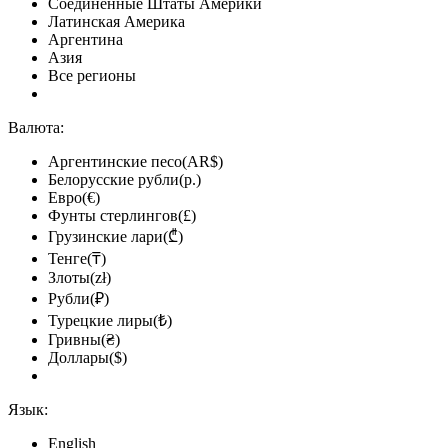
Соединённые Штаты Америки
Латинская Америка
Аргентина
Азия
Все регионы
Валюта:
Аргентинские песо(AR$)
Белорусские рубли(р.)
Евро(€)
Фунты стерлингов(£)
Грузинские лари(₾)
Тенге(₸)
Злоты(zł)
Рубли(₽)
Турецкие лиры(₺)
Гривны(₴)
Доллары($)
Язык:
English