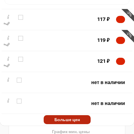
-3%
117
₽
-2%
119
₽
121
₽
₽
max
349
300
нет в наличии
200
100
нет в наличии
min
25
2020
2025
Больше цен
t
нет в наличии
График мин. цены