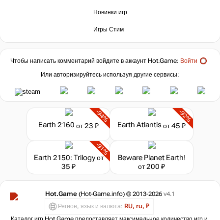
Новинки игр
Игры Стим
Чтобы написать комментарий войдите в аккаунт
Hot.Game
:
Войти
Или авторизируйтесь используя другие сервисы:
-94%
-92%
Earth 2160
Earth Atlantis
от 23 ₽
от 45 ₽
-91%
Earth 2150: Trilogy
от
Beware Planet Earth!
35 ₽
от 200 ₽
Hot.Game
(Hot-Game.info) © 2013-2026
v4.1
Регион, язык и валюта:
RU, ru, ₽
Каталог игр Hot.Game предоставляет максимальное количество игр и