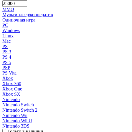
MMO
Мультиплеер/кооператив
Одиночная игра
PC
Windows
Linux
Mac
PS
PS 3
PS 4
PS 5
PSP
PS Vita
Xbox
Xbox 360
Xbox One
Xbox SX
Nintendo
Nintendo Switch
Nintendo Switch 2
Nintendo Wii
Nintendo Wii U
Nintendo 3DS
Только в наличии