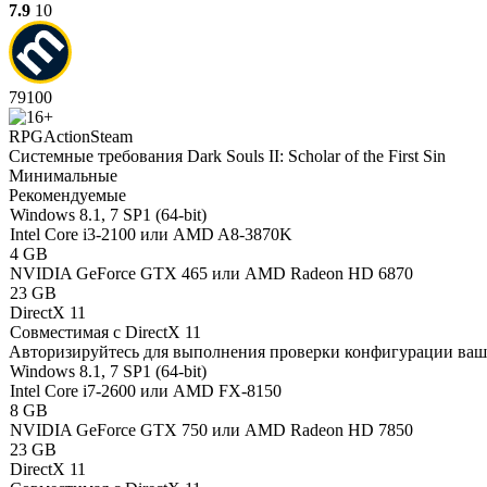
7.9
10
79
100
RPG
Action
Steam
Системные требования Dark Souls II: Scholar of the First Sin
Минимальные
Рекомендуемые
Windows 8.1, 7 SP1 (64-bit)
Intel Core i3-2100 или AMD A8-3870K
4 GB
NVIDIA GeForce GTX 465 или AMD Radeon HD 6870
23 GB
DirectX 11
Совместимая с DirectX 11
Авторизируйтесь
для выполнения проверки конфигурации ва
Windows 8.1, 7 SP1 (64-bit)
Intel Core i7-2600 или AMD FX-8150
8 GB
NVIDIA GeForce GTX 750 или AMD Radeon HD 7850
23 GB
DirectX 11