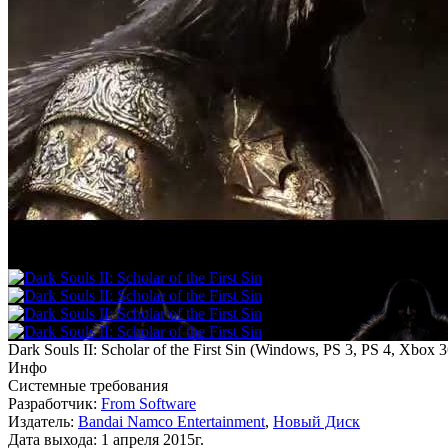
Dark Souls II: Scholar of the First Sin
(
Windows, PS 3, PS 4, Xbox 
Инфо
Системные требования
Разработчик:
From Software
Издатель:
Bandai Namco Entertainment
,
Новый Диск
Дата выхода:
1 апреля 2015г.