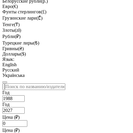
Белорусские рубли(р.)
Евро(€)
Фунты стерлингов(£)
Грузинские лари(₾)
Тенге(₸)
Злоты(zł)
Рубли(₽)
Турецкие лиры(₺)
Гривны(₴)
Доллары($)
Язык:
English
Русский
Українська
Год
Год
Цена (₽)
Цена (₽)