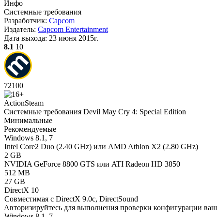
Инфо
Системные требования
Разработчик:
Capcom
Издатель:
Capcom Entertainment
Дата выхода:
23 июня 2015г.
8.1
10
72
100
Action
Steam
Системные требования Devil May Cry 4: Special Edition
Минимальные
Рекомендуемые
Windows 8.1, 7
Intel Core2 Duo (2.40 GHz) или AMD Athlon X2 (2.80 GHz)
2 GB
NVIDIA GeForce 8800 GTS или ATI Radeon HD 3850
512 MB
27 GB
DirectX 10
Совместимая с DirectX 9.0c, DirectSound
Авторизируйтесь
для выполнения проверки конфигурации ва
Windows 8.1, 7