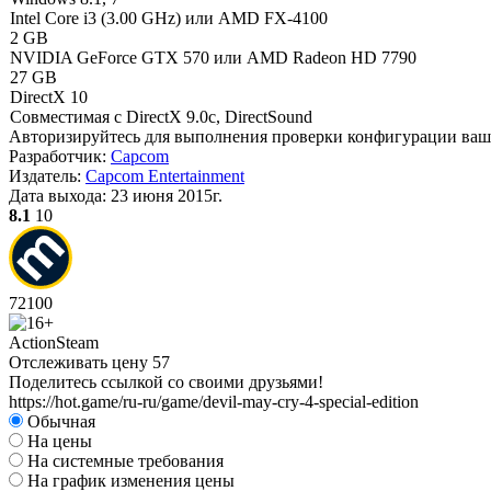
Intel Core i3 (3.00 GHz) или AMD FX-4100
2 GB
NVIDIA GeForce GTX 570 или AMD Radeon HD 7790
27 GB
DirectX 10
Совместимая с DirectX 9.0c, DirectSound
Авторизируйтесь
для выполнения проверки конфигурации ва
Разработчик:
Capcom
Издатель:
Capcom Entertainment
Дата выхода:
23 июня 2015г.
8.1
10
72
100
Action
Steam
Отслеживать цену
57
Поделитесь ссылкой со своими друзьями!
https://hot.game/ru-ru/game/devil-may-cry-4-special-edition
Обычная
На цены
На системные требования
На график изменения цены