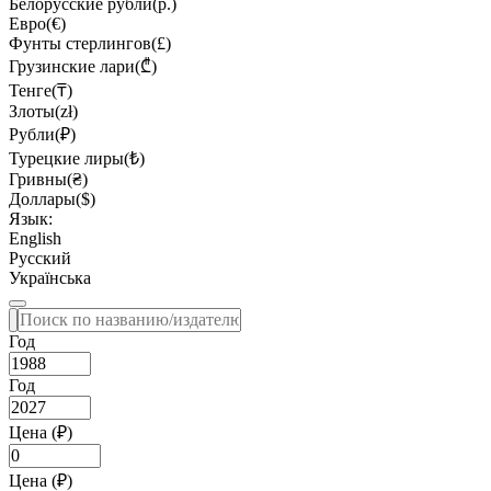
Белорусские рубли(р.)
Евро(€)
Фунты стерлингов(£)
Грузинские лари(₾)
Тенге(₸)
Злоты(zł)
Рубли(₽)
Турецкие лиры(₺)
Гривны(₴)
Доллары($)
Язык:
English
Русский
Українська
Год
Год
Цена (₽)
Цена (₽)