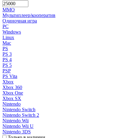
MMO
Мультиплеер/кооператив
Одиночная игра
PC
Windows
Linux
Mac
PS
PS 3
PS 4
PS 5
PSP
PS Vita
Xbox
Xbox 360
Xbox One
Xbox SX
Nintendo
Nintendo Switch
Nintendo Switch 2
Nintendo Wii
Nintendo Wii U
Nintendo 3DS
Только в наличии