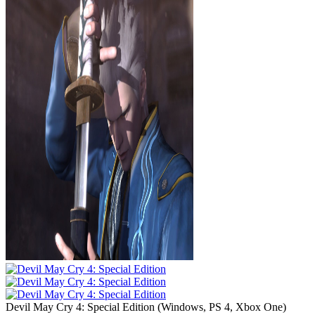
Devil May Cry 4: Special Edition
(
Windows, PS 4, Xbox One
)